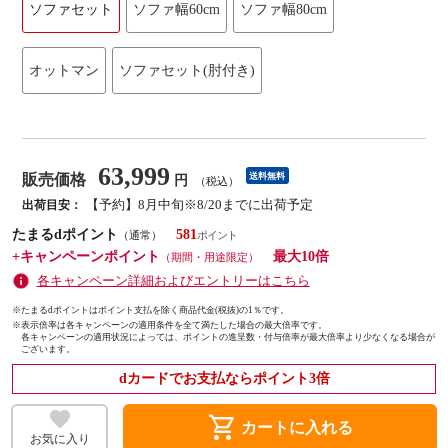
ソファセット
ソファ幅60cm
ソファ幅80cm
オットマン
ソファセット(肘付き)
63,999
販売価格
送料無料
円
（税込）
【予約】8月中旬※8/20までに出荷予定
出荷目安：
たまるdポイント
581
（通常）
+キャンペーンポイント
最大10倍
（期間・用途限定）
各キャンペーン詳細およびエントリーはこちら
※たまるdポイントはポイント支払を除く商品代金(税抜)の1％です。
※
表示倍率は各キャンペーンの適用条件を全て満たした場合の最大倍率です。
各キャンペーンの適用状況によっては、ポイントの進呈数・付与倍率が最大倍率より少なくなる場合が
ございます。
dカードでお支払ならポイント3倍
shopping_cart
カートに入れる
お気に入り