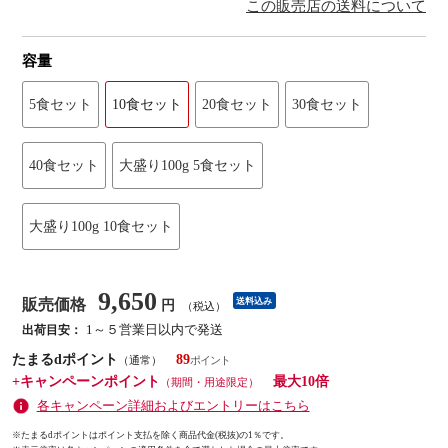
この販売店の送料について
容量
5食セット
10食セット
20食セット
30食セット
40食セット
大盛り100g 5食セット
大盛り100g 10食セット
9,650
販売価格
送料込み
円
（税込）
1～５営業日以内で発送
出荷目安：
たまるdポイント
89
（通常）
+キャンペーンポイント
最大10倍
（期間・用途限定）
各キャンペーン詳細およびエントリーはこちら
※たまるdポイントはポイント支払を除く商品代金(税抜)の1％です。