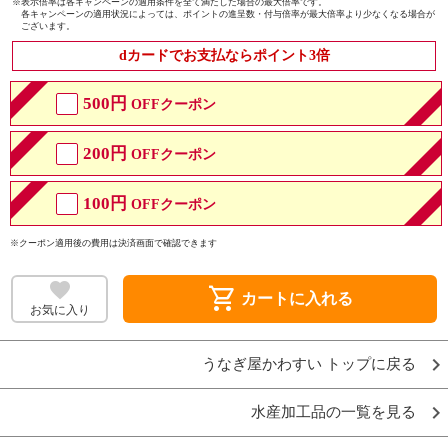
※
表示倍率は各キャンペーンの適用条件を全て満たした場合の最大倍率です。
各キャンペーンの適用状況によっては、ポイントの進呈数・付与倍率が最大倍率より少なくなる場合が
ございます。
dカードでお支払ならポイント3倍
500円
OFFクーポン
200円
OFFクーポン
100円
OFFクーポン
※クーポン適用後の費用は決済画面で確認できます
shopping_cart
カートに入れる
お気に入り
うなぎ屋かわすい トップに戻る
水産加工品の一覧を見る