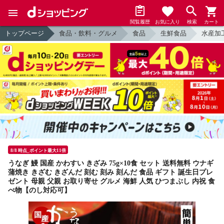
閲覧履歴
お気に入り
検索
カート
トップページ
食品・飲料・グルメ
食品
生鮮食品
水産加
8/8 時点_ポイント最大11倍
うなぎ 鰻 国産 かわすい きざみ 75g×10食 セット 送料無料 ウナギ
蒲焼き きざむ きざんだ 刻む 刻み 刻んだ 食品 ギフト 誕生日プレ
ゼント 母親 父親 お取り寄せ グルメ 海鮮 人気 ひつまぶし 内祝 食
べ物【のし対応可】