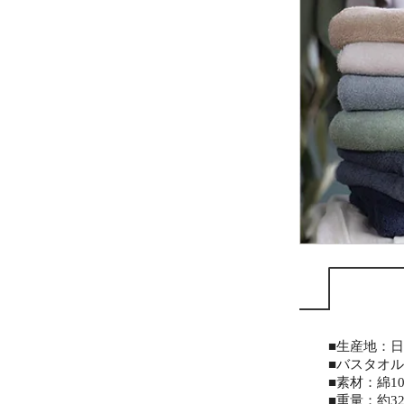
■生産地：
■バスタオル：
■素材：綿10
■重量：約32