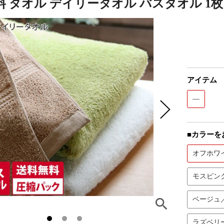
料 タオル デイリータオル バスタオル 
アイテム
—
■カラーを
オフホワ
モスピン
ベージュ
ラズベリ