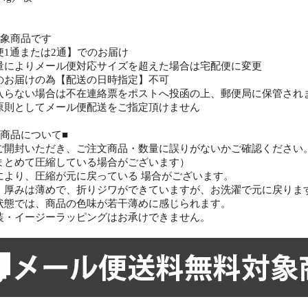
対象商品です
便1通または2通】でのお届け
量によりメール便対応サイズを超えた場合は宅配便に変更
のお届けの為【配送の日時指定】不可
入らない場合は不在連絡票をポストへ投函の上、郵便局に保管され
原則としてメール便配送をご指定頂けません
ク商品について■
ご開封いただき、ご注文商品・数量に誤りがないかご確認ください
まとめて圧縮している場合がございます）
により、圧縮が元に戻っている 場合がございます。
、厚みは薄めで、折りジワができていますが、お洗濯で元に戻りま
状態では、商品の色味が若干薄めに感じられます。
装・イージーラッピングはお承けできません。