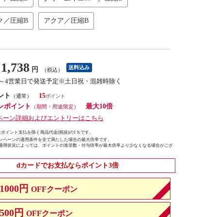
ク／圧縮B
アクア／圧縮B
1,738
送料込み
円
（税込）
2～4営業日で発送予定※土日祝・混雑時除く
ント
15
（通常）
ンポイント
最大10倍
（期間・用途限定）
ペーン詳細およびエントリーはこちら
ポイント支払を除く商品代金(税抜)の1％です。
ンペーンの適用条件を全て満たした場合の最大倍率です。
適用状況によっては、ポイントの進呈数・付与倍率が最大倍率より少なくなる場合がござ
dカードでお支払ならポイント3倍
1000円
OFFクーポン
500円
OFFクーポン