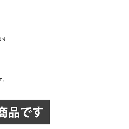
ます
。
す。