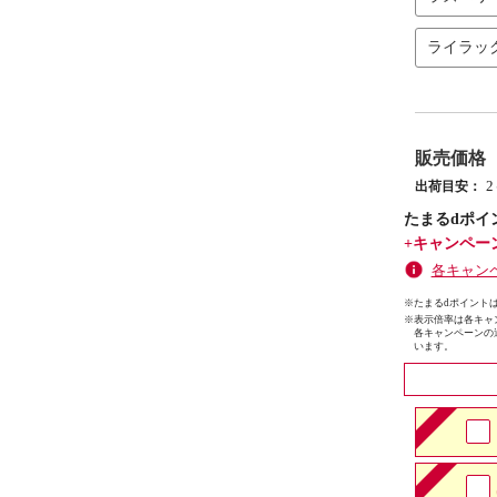
ライラッ
販売価格
出荷目安：
たまるdポイ
+キャンペー
各キャン
※たまるdポイントは
※
表示倍率は各キャ
各キャンペーンの
います。