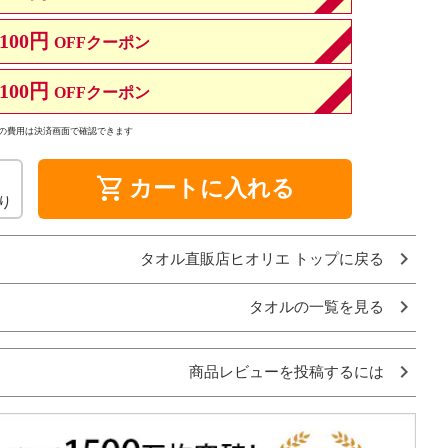
100円
OFFクーポン
100円
OFFクーポン
の費用は決済画面で確認できます
shopping_cart
カートに入れる
り
タオル直販店ヒオリエ トップに戻る
タオルの一覧を見る
商品レビューを投稿するには