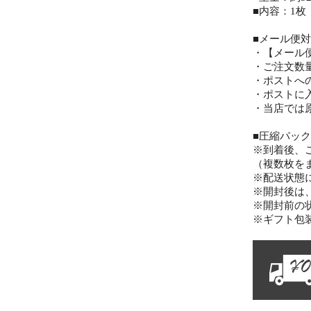
■内容：1枚
■メール便
・【メール
・ご注文数
・ポストへ
・ポストに
・当店では
■圧縮パッ
※到着後、
（複数枚を
※配送状態
※開封後は
※開封前の
※ギフト包