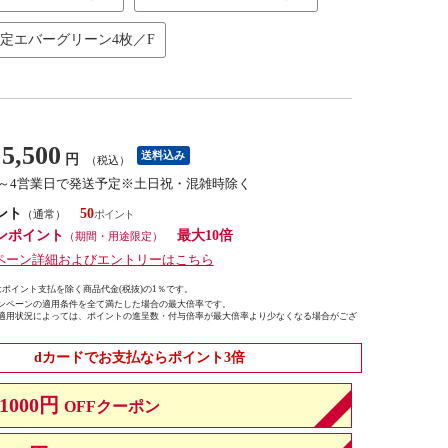
限定エバーグリーン4枚／F
5,500
送料込み
円
（税込）
2～4営業日で発送予定※土日祝・混雑時除く
ント
50
（通常）
ンポイント
最大10倍
（期間・用途限定）
ペーン詳細およびエントリーはこちら
ポイント支払を除く商品代金(税抜)の1％です。
ンペーンの適用条件を全て満たした場合の最大倍率です。
適用状況によっては、ポイントの進呈数・付与倍率が最大倍率より少なくなる場合がござ
dカードでお支払ならポイント3倍
1000円
OFFクーポン