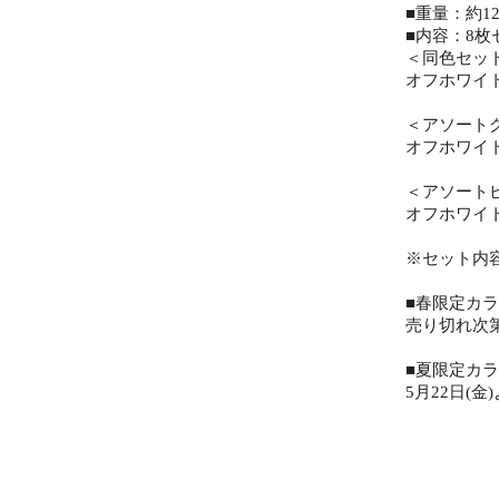
■重量：約12
■内容：8枚
＜同色セッ
オフホワイ
＜アソート
オフホワイ
＜アソート
オフホワイ
※セット内
■春限定カラ
売り切れ次
■夏限定カラ
5月22日(