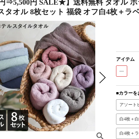
08円⇒5,500円 SALE★】送料無料 タ
スタオル 8枚セット 福袋 オフ白4枚＋ラ
アイテム
―
■カラーを
アソート
白4枚＋白
白4枚＋ラ