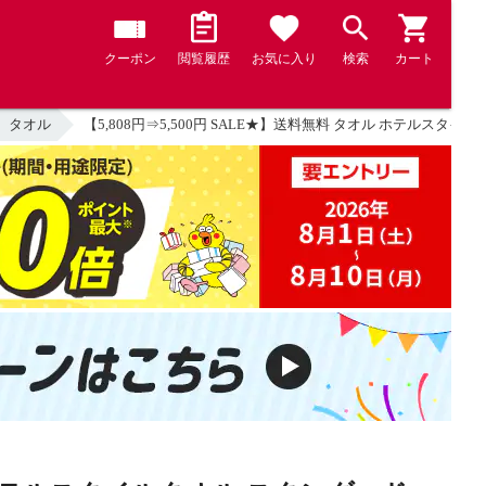
クーポン
閲覧履歴
お気に入り
検索
カート
タオル
【5,808円⇒5,500円 SALE★】送料無料 タオル ホテルス