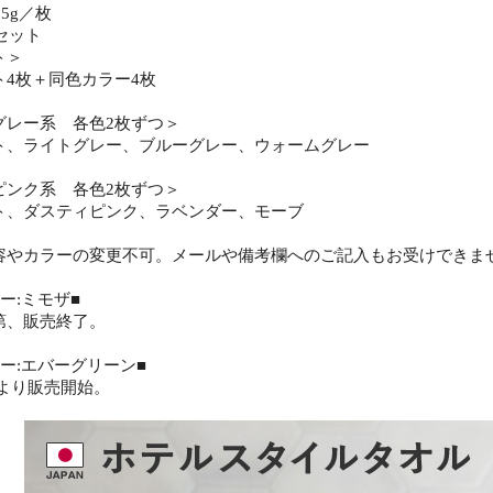
5g／枚
セット
ト＞
ト4枚＋同色カラー4枚
グレー系 各色2枚ずつ＞
ト、ライトグレー、ブルーグレー、ウォームグレー
ピンク系 各色2枚ずつ＞
ト、ダスティピンク、ラベンダー、モーブ
容やカラーの変更不可。メールや備考欄へのご記入もお受けできま
ー:ミモザ■
第、販売終了。
ー:エバーグリーン■
金)より販売開始。