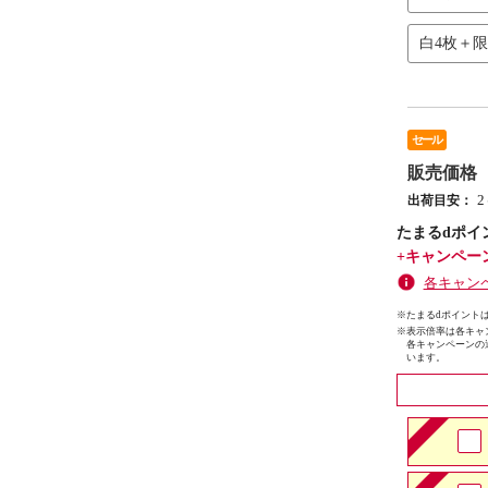
白4枚＋
セール
販売価格
出荷目安：
たまるdポイ
+キャンペー
各キャン
※たまるdポイントは
※
表示倍率は各キャ
各キャンペーンの
います。