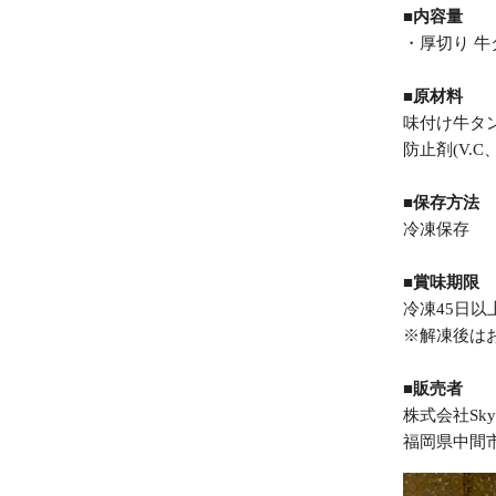
■内容量
・厚切り 牛タ
■原材料
味付け牛タン
防止剤(V.
■保存方法
冷凍保存
■賞味期限
冷凍45日
※解凍後は
■販売者
株式会社Sk
福岡県中間市