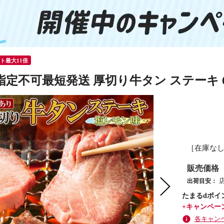
ント最大11倍
定不可最短発送 厚切り牛タン ステーキ 6
［在庫な
販売価格
出荷目安：
たまるdポイ
+キャンペー
各キャン