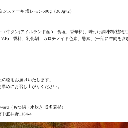
ンステーキ 塩レモン600g（300g×2）
（牛タン(アイルランド産 )、食塩、香辛料)、味付け調味料(植物油
C、V.E)、香料、乳化剤、カロチノイド色素、酵素、(一部に牛肉を含
以上の物をお届けいたします。
お早めにお召し上がりください。
yward（もつ鍋・水炊き 博多若杉）
中底井野1164-4