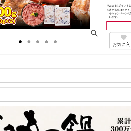
※たまるdポイントは
※
表示倍率は各キャ
各キャンペーンの
います。
お気に入