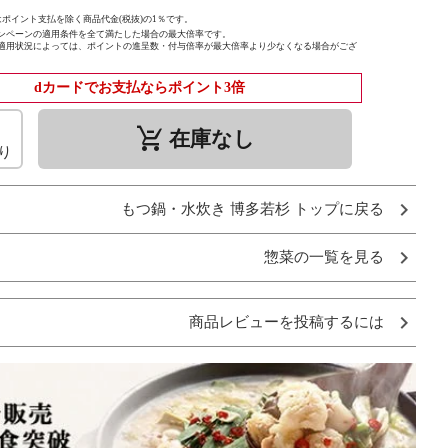
ポイント支払を除く商品代金(税抜)の1％です。
ンペーンの適用条件を全て満たした場合の最大倍率です。
適用状況によっては、ポイントの進呈数・付与倍率が最大倍率より少なくなる場合がござ
dカードでお支払ならポイント3倍
remove_shopping_cart
在庫なし
り
もつ鍋・水炊き 博多若杉 トップに戻る
惣菜の一覧を見る
商品レビューを投稿するには