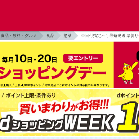
食品・飲料・グルメ
食品
惣菜
※日付指定不可最短発送 厚切り牛