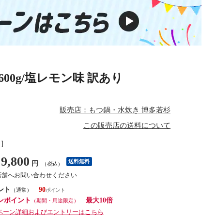
00g/塩レモン味 訳あり
販売店：もつ鍋・水炊き 博多若杉
この販売店の送料について
し］
9,800
送料無料
円
（税込）
店舗へお問い合わせください
ント
90
（通常）
ンポイント
最大10倍
（期間・用途限定）
ペーン詳細およびエントリーはこちら