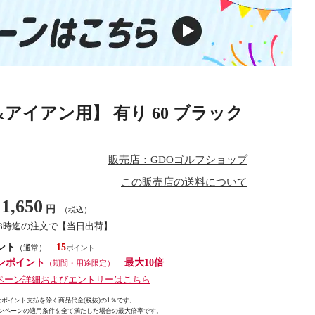
ッド&アイアン用】 有り 60 ブラック
販売店：GDOゴルフショップ
この販売店の送料について
1,650
円
（税込）
13時迄の注文で【当日出荷】
ント
15
（通常）
ンポイント
最大10倍
（期間・用途限定）
ペーン詳細およびエントリーはこちら
ポイント支払を除く商品代金(税抜)の1％です。
ンペーンの適用条件を全て満たした場合の最大倍率です。