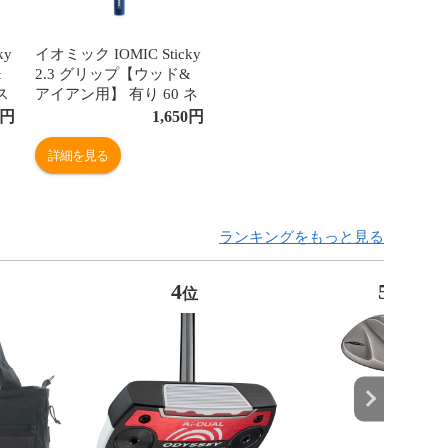
ky
イオミック IOMIC Sticky
&
2.3 グリップ【ウッド&
ス
アイアン用】 有り 60 ネ
イビー
円
1,650
円
詳細を見る
ランキングをもっと見る
4
5
位
位