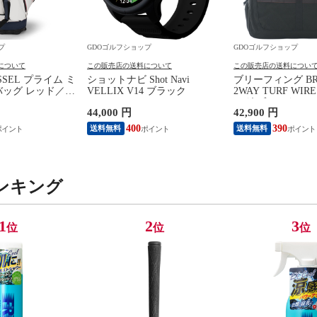
プ
GDOゴルフショップ
GDOゴルフショップ
について
この販売店の送料について
この販売店の送料につい
SSEL プライム ミ
ショットナビ Shot Navi
ブリーフィング BRI
バッグ レッド／ホ
VELLIX V14 ブラック
2WAY TURF WI
ー
ッグ ブラック 010
44,000 円
42,900 円
400
390
送料無料
送料無料
ンキング
1
2
3
位
位
位