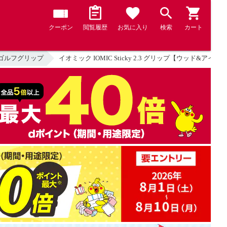
クーポン
閲覧履歴
お気に入り
検索
カート
ゴルフグリップ
イオミック IOMIC Sticky 2.3 グリップ【ウッド&アイア