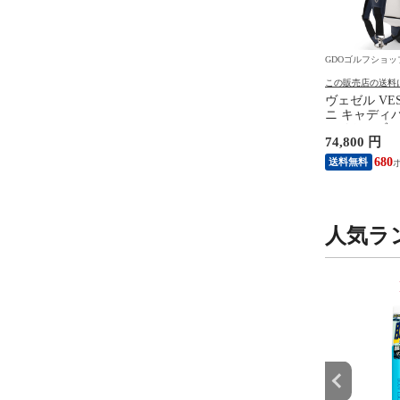
フショップ
GDOゴルフショップ
GDOゴルフショッ
の送料について
この販売店の送料について
この販売店の送料
ェイゴルフ E・R・C
アンパスィ and per se ストレッ
ヴェゼル VE
FT TRIPLE TRACK ボ
チ クールラスティング ハーフ
ニ キャディ
ダースセット 3ダース
パンツ L ホワイト
ワイト／ブル
 円
12,650 円
74,800 円
入り) イエロー
116
115
680
送料無料
送料無料
人気ラ
9
10
位
位