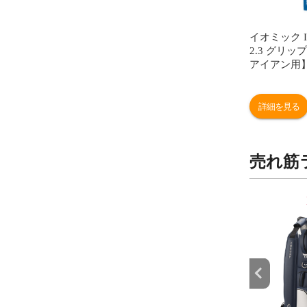
イオミック IOM
2.3 グリッ
アイアン用】 
ルー
詳細を見る
売れ筋
9
10
位
位