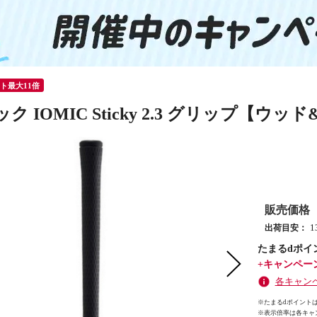
ント最大11倍
ク IOMIC Sticky 2.3 グリップ【ウ
販売価格
出荷目安：
たまるdポイ
+キャンペー
各キャン
※たまるdポイントは
※
表示倍率は各キャ