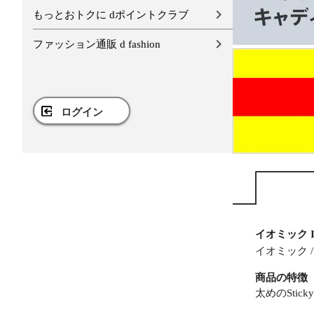
もっとおトクに dポイントクラブ
ファッション通販 d fashion
ログイン
イオミック I
イオミック / 
商品の特徴
太めのSticky