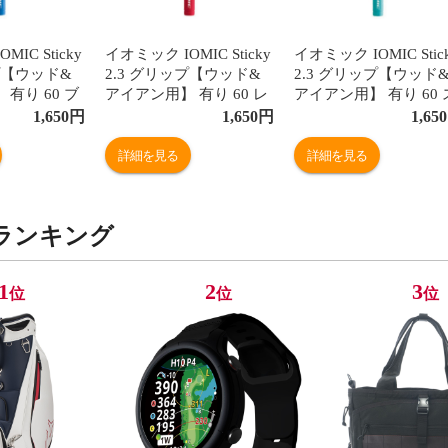
IC Sticky
イオミック IOMIC Sticky
イオミック IOMIC Stic
プ【ウッド&
2.3 グリップ【ウッド&
2.3 グリップ【ウッド
有り 60 ブ
アイアン用】 有り 60 レ
アイアン用】 有り 60 
ッド
カイブルー
1,650
円
1,650
円
1,650
詳細を見る
詳細を見る
ランキング
1
2
3
位
位
位