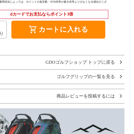
適用状況によっては、ポイントの進呈数・付与倍率が最大倍率より少なくなる場合がござ
dカードでお支払ならポイント3倍
shopping_cart
カートに入れる
り
GDOゴルフショップ トップに戻る
ゴルフグリップの一覧を見る
商品レビューを投稿するには