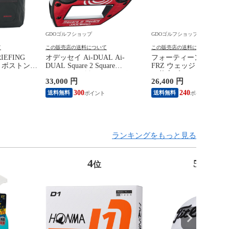
GDOゴルフショップ
GDOゴルフショップ
て
この販売店の送料について
この販売店の送料について
EFING
オデッセイ Ai-DUAL Ai-
フォーティーン FOURT
RE ボストンバ
DUAL Square 2 Square
FRZ ウェッジ スモー
JAILBIRD パター シャフト：
ン仕上げ N.S.PRO TS-1
33,000 円
26,400 円
STROKE LAB 120 BLACK
ラックエディション シ
34inch
ト：N.S.PRO TS-101w
300
240
送料無料
送料無料
クエディション WEDG
60°-8°S 60° 8° 35inch
ランキングをもっと見る
4
5
位
位