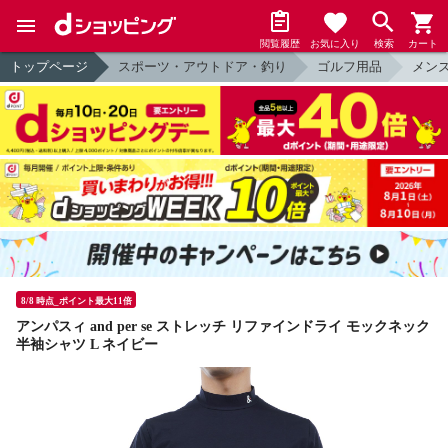
閲覧履歴
お気に入り
検索
カート
トップページ
スポーツ・アウトドア・釣り
ゴルフ用品
メン
8/8 時点_ポイント最大11倍
アンパスィ and per se ストレッチ リファインドライ モックネック
半袖シャツ L ネイビー