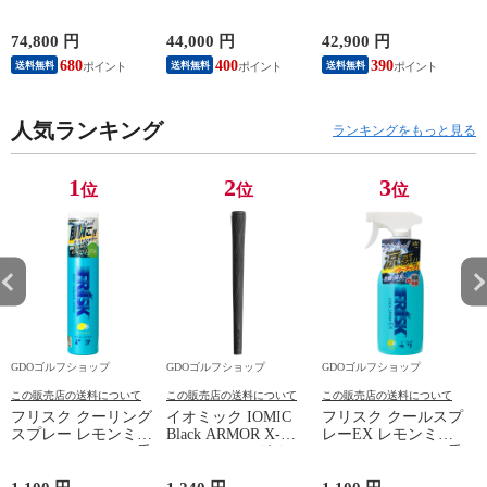
ィバッグ レッド／ホ
ラック
TURF WIRE ボスト
S
ワイト／ブルー
ンバッグ ブラック
010
S
74,800 円
44,000 円
42,900 円
3
B
680
400
390
送料無料
送料無料
送料無料
人気ランキング
ランキングをもっと見る
1
2
3
位
位
位
GDOゴルフショップ
GDOゴルフショップ
GDOゴルフショップ
この販売店の送料について
この販売店の送料について
この販売店の送料について
フリスク クーリング
イオミック IOMIC
フリスク クールスプ
スプレー レモンミン
Black ARMOR X-
レーEX レモンミン
ト レモンミントの香
Evolution 2.3 グリッ
ト レモンミントの香
り
プ 有り M60 50±2g
り
ブラック