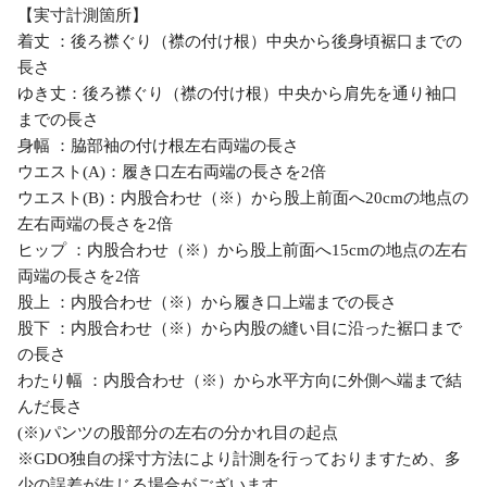
【実寸計測箇所】
着丈 ：後ろ襟ぐり（襟の付け根）中央から後身頃裾口までの
長さ
ゆき丈：後ろ襟ぐり（襟の付け根）中央から肩先を通り袖口
までの長さ
身幅 ：脇部袖の付け根左右両端の長さ
ウエスト(A)：履き口左右両端の長さを2倍
ウエスト(B)：内股合わせ（※）から股上前面へ20cmの地点の
左右両端の長さを2倍
ヒップ ：内股合わせ（※）から股上前面へ15cmの地点の左右
両端の長さを2倍
股上 ：内股合わせ（※）から履き口上端までの長さ
股下 ：内股合わせ（※）から内股の縫い目に沿った裾口まで
の長さ
わたり幅 ：内股合わせ（※）から水平方向に外側へ端まで結
んだ長さ
(※)パンツの股部分の左右の分かれ目の起点
※GDO独自の採寸方法により計測を行っておりますため、多
少の誤差が生じる場合がございます。