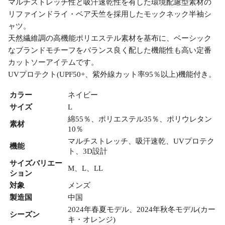
マルチストレッチ性と吸汗速乾性を有した環境配慮型素材の
リファインドライ・ベア天竺を採用したモックネック半袖シ
ャツ。
天然繊維調の高機能ポリエステル素材を基布に、ベーシック
なブランドモチーフをバランス良く配した機能性も高い定番
カットソーアイテムです。
UVプロテクト(UPF50+、紫外線カット率95％以上)機能付き。
カラー
ネイビー
サイズ
L
綿55％、ポリエステル35％、ポリウレタン
素材
10％
マルチストレッチ、吸汗速乾、UVプロテク
機能
ト、3D設計
サイズバリエー
M、L、LL
ション
対象
メンズ
製造国
中国
2024年春夏モデル、2024年秋冬モデル(カー
シーズン
キ・オレンジ)