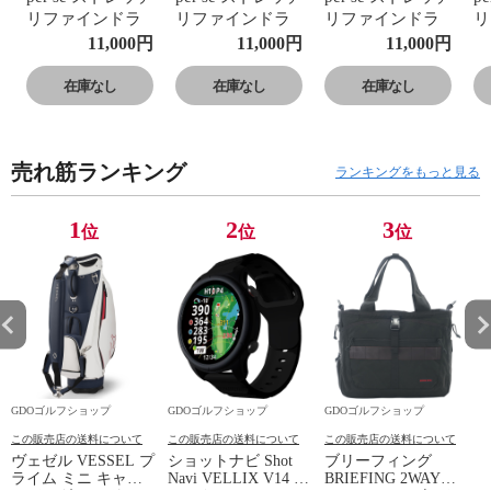
リファインドラ
リファインドラ
リファインドラ
リ
イ モックネック
イ モックネック
イ モックネック
イ
11,000
円
11,000
円
11,000
円
半袖シャツ M ホ
半袖シャツ L ホ
半袖シャツ LL ホ
半
ワイト
ワイト
ワイト
イ
在庫なし
在庫なし
在庫なし
売れ筋ランキング
ランキングをもっと見る
1
2
3
位
位
位
GDOゴルフショップ
GDOゴルフショップ
GDOゴルフショップ
この販売店の送料について
この販売店の送料について
この販売店の送料について
ヴェゼル VESSEL プ
ショットナビ Shot
ブリーフィング
ライム ミニ キャデ
Navi VELLIX V14 ブ
BRIEFING 2WAY
A