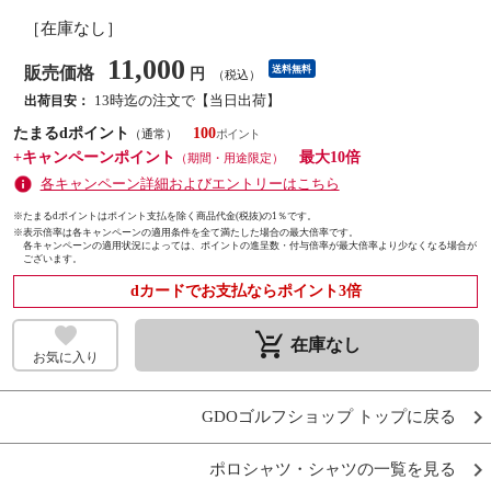
［在庫なし］
11,000
販売価格
送料無料
円
（税込）
13時迄の注文で【当日出荷】
出荷目安：
たまるdポイント
100
（通常）
+キャンペーンポイント
最大10倍
（期間・用途限定）
各キャンペーン詳細およびエントリーはこちら
※たまるdポイントはポイント支払を除く商品代金(税抜)の1％です。
※
表示倍率は各キャンペーンの適用条件を全て満たした場合の最大倍率です。
各キャンペーンの適用状況によっては、ポイントの進呈数・付与倍率が最大倍率より少なくなる場合が
ございます。
dカードでお支払ならポイント3倍
remove_shopping_cart
在庫なし
お気に入り
GDOゴルフショップ トップに戻る
ポロシャツ・シャツの一覧を見る