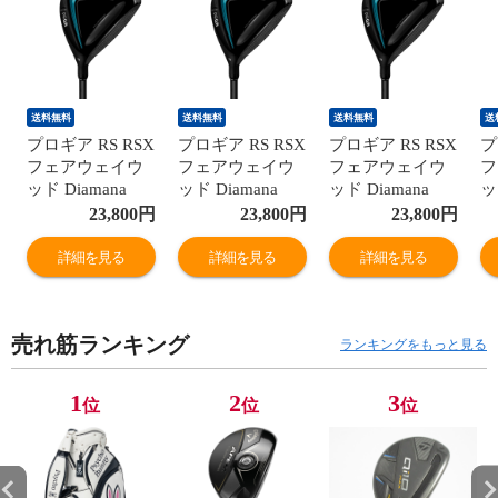
送料無料
送料無料
送料無料
送
プロギア RS RSX
プロギア RS RSX
プロギア RS RSX
プ
フェアウェイウ
フェアウェイウ
フェアウェイウ
フ
ッド Diamana
ッド Diamana
ッド Diamana
ッ
FOR PRGR シャ
FOR PRGR シャ
FOR PRGR シャ
F
23,800
円
23,800
円
23,800
円
フト：Diamana
フト：Diamana
フト：Diamana
フ
FOR PRGR
FOR PRGR
FOR PRGR
F
詳細を見る
詳細を見る
詳細を見る
S(M43) 3W 15°
SR(M40) 3W 15°
R(M37) 3W 15°
SR
43inch
43inch
43inch
42
売れ筋ランキング
ランキングをもっと見る
1
2
3
位
位
位