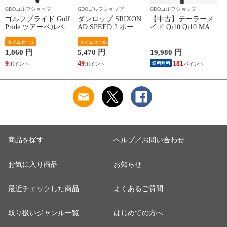
GDOゴルフショップ
GDOゴルフショップ
GDOゴルフショップ
ゴルフプライド Golf
ダンロップ SRIXON
【中古】テーラーメ
Pride ツアーベルベッ
AD SPEED 2 ボール
イド Qi10 Qi10 MAX
トラバー 360 グリッ
3ダースセット 3ダー
レスキュー ユーティ
プ 無し 60 ブラック
タイムセール
ス(36個入り) ホワイ
タイムセール
リティ Diamana Blue
ト
TM60 シャフト：
1,060 円
5,470 円
19,980 円
6
Diamana Blue TM60 R
9
49
181
5
送料無料
U3 20° 40.75inch
商品を探す
ヘルプ／お問い合わせ
お気に入り商品
お知らせ
最近チェックした商品
よくあるご質問
取り扱いジャンル一覧
はじめての方へ