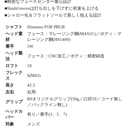
■精密なフェースセンター重心設計
■SlashGrooveは打ち出しを下げずに初速を上げる
■シャロー化＆フラットソールで易しく狙える設計
シャフト
Diamana FOR PRGR
ヘッド素
フェース：マレージング鋼(MAS1C)／ボディ：マ
材
レージング鋼(HS1400)
番手
5W
ヘッド製
フェース：CNC加工／ボディ：精密鋳造
法
ロフト
18
フレック
S(M43)
ス
長さ
42.5
左右
右用
RSオリジナルグリップ(50g／口径59／コード無し
グリップ
／バックライン無し)
ヘッドカ
有り／番手(3、5、7)
バー
対象
メンズ