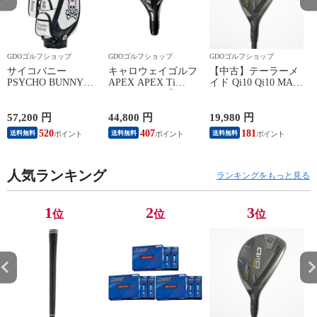
GDOゴルフショップ
GDOゴルフショップ
GDOゴルフショップ
サイコバニー
キャロウェイゴルフ
【中古】テーラーメ
PSYCHO BUNNY
APEX APEX Ti
イド Qi10 Qi10 MAX
ORIGINAL SP キャ
SUPER ハイブリッド
レスキュー ユーティ
ディバッグ ホワイト
ユーティリティ
リティ Diamana Blue
00
VENTUS SILVER 6
TM60 シャフト：
57,200 円
44,800 円
19,980 円
2
for Callaway シャフ
Diamana Blue TM60 R
520
407
181
送料無料
送料無料
送料無料
ト：VENTUS
U3 20° 40.75inch
SILVER 6 for
Callaway S 4H 21°
人気ランキング
40.25inch
ランキングをもっと見る
1
2
3
位
位
位