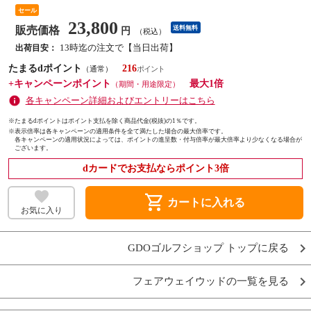
セール
23,800
販売価格
送料無料
円
（税込）
13時迄の注文で【当日出荷】
出荷目安：
たまるdポイント
216
（通常）
+キャンペーンポイント
最大1倍
（期間・用途限定）
各キャンペーン詳細およびエントリーはこちら
※たまるdポイントはポイント支払を除く商品代金(税抜)の1％です。
※
表示倍率は各キャンペーンの適用条件を全て満たした場合の最大倍率です。
各キャンペーンの適用状況によっては、ポイントの進呈数・付与倍率が最大倍率より少なくなる場合が
ございます。
dカードでお支払ならポイント3倍
shopping_cart
カートに入れる
お気に入り
GDOゴルフショップ トップに戻る
フェアウェイウッドの一覧を見る