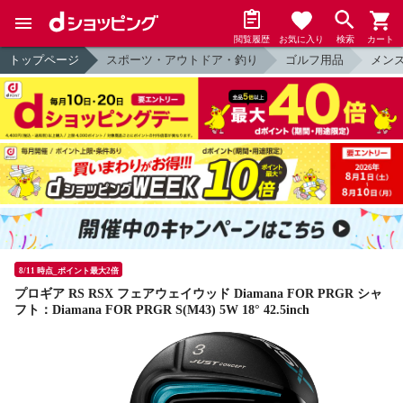
閲覧履歴
お気に入り
検索
カート
トップページ
スポーツ・アウトドア・釣り
ゴルフ用品
メン
8/11 時点_ポイント最大2倍
プロギア RS RSX フェアウェイウッド Diamana FOR PRGR シャ
フト：Diamana FOR PRGR S(M43) 5W 18° 42.5inch