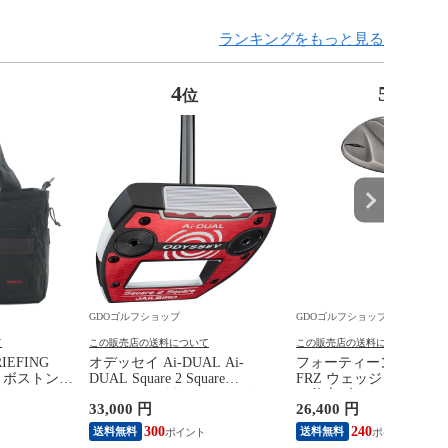
ランキングをもっと見る
4
5
位
位
GDOゴルフショップ
GDOゴルフショップ
て
この販売店の送料について
この販売店の送料について
EFING
オデッセイ Ai-DUAL Ai-
フォーティーン FOURT
RE ボストンバ
DUAL Square 2 Square
FRZ ウェッジ スモー
JAILBIRD パター シャフト：
ン仕上げ N.S.PRO TS-1
33,000 円
26,400 円
STROKE LAB 120 BLACK
ラックエディション シ
34inch
ト：N.S.PRO TS-101w
300
240
送料無料
送料無料
クエディション WEDG