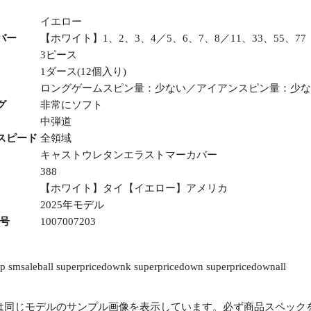
イエロー
バー
【ホワイト】1、2、3、4／5、6、7、8／11、33、55、7
3ピース
1ダース(12個入り)
ロングゲームスピン量：少ない／アイアンスピン量：少
グ
非常にソフト
中弾道
スピード
全領域
キャストウレタンエラストマーカバー
388
【ホワイト】タイ【イエロー】アメリカ
2025年モデル
番号
1007007203
cp smsaleball superpricedownk superpricedown superpricedownall
は同じモデルのサンプル画像を表示しています。必ず商品スペック