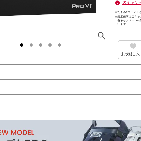
各キャン
※たまるdポイントは
※
表示倍率は各キャ
各キャンペーンの
います。
お気に入