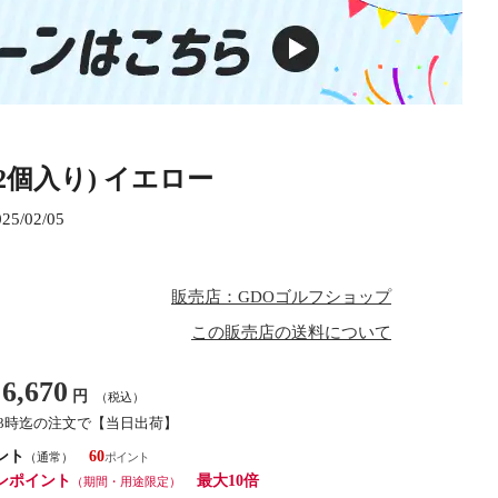
12個入り) イエロー
025/02/05
販売店：GDOゴルフショップ
この販売店の送料について
6,670
円
（税込）
13時迄の注文で【当日出荷】
ント
60
（通常）
ンポイント
最大10倍
（期間・用途限定）