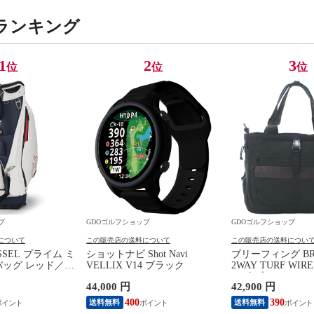
ランキング
1
2
3
位
位
位
プ
GDOゴルフショップ
GDOゴルフショップ
について
この販売店の送料について
この販売店の送料につい
SSEL プライム ミ
ショットナビ Shot Navi
ブリーフィング BRI
バッグ レッド／ホ
VELLIX V14 ブラック
2WAY TURF WI
ー
ッグ ブラック 010
44,000 円
42,900 円
400
390
送料無料
送料無料