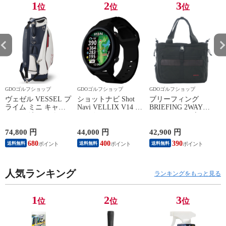
1
2
3
位
位
位
GDOゴルフショップ
GDOゴルフショップ
GDOゴルフショップ
ヴェゼル VESSEL プ
ショットナビ Shot
ブリーフィング
ライム ミニ キャデ
Navi VELLIX V14 ブ
BRIEFING 2WAY
A
ィバッグ レッド／ホ
ラック
TURF WIRE ボスト
S
ワイト／ブルー
ンバッグ ブラック
010
S
74,800 円
44,000 円
42,900 円
3
B
680
400
390
送料無料
送料無料
送料無料
人気ランキング
ランキングをもっと見る
1
2
3
位
位
位