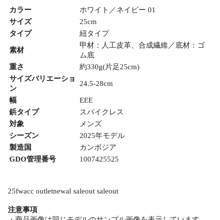
カラー
ホワイト／ネイビー 01
サイズ
25cm
タイプ
紐タイプ
甲材：人工皮革、合成繊維／底材：ゴ
素材
ム底
重さ
約330g(片足25cm)
サイズバリエーショ
24.5-28cm
ン
幅
EEE
鋲タイプ
スパイクレス
対象
メンズ
シーズン
2025年モデル
製造国
カンボジア
GDO管理番号
1007425525
25fwacc outletnewal saleout saleout
注意事項
・商品画像は同じモデルのサンプル画像を表示しています。