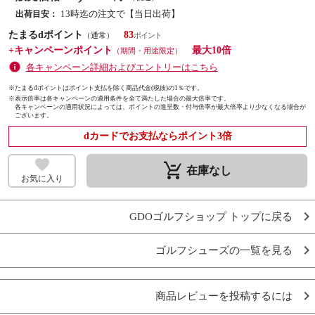
13時迄の注文で【当日出荷】
出荷目安：
たまるdポイント
83
（通常）
+キャンペーンポイント
最大10倍
（期間・用途限定）
各キャンペーン詳細およびエントリーはこちら
※たまるdポイントはポイント支払を除く商品代金(税抜)の1％です。
※
表示倍率は各キャンペーンの適用条件を全て満たした場合の最大倍率です。
各キャンペーンの適用状況によっては、ポイントの進呈数・付与倍率が最大倍率より少なくなる場合が
ございます。
dカードでお支払ならポイント3倍
remove_shopping_cart
在庫なし
お気に入り
GDOゴルフショップ トップに戻る
ゴルフシューズの一覧を見る
商品レビューを投稿するには