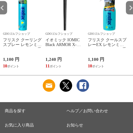
GDOゴルフショップ
GDOゴルフショップ
GDOゴルフショップ
フリスク クーリング
イオミック IOMIC
フリスク クールスプ
スプレー レモンミン
Black ARMOR X-
レーEX レモンミン
ト レモンミントの香
Evolution 2.3 グリッ
ト レモンミントの香
り
プ 有り M60 50±2g
り
ブラック
1,100 円
1,240 円
1,100 円
1
10
11
10
1
商品を探す
ヘルプ／お問い合わせ
お気に入り商品
お知らせ