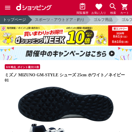
閲覧履歴
お気に入り
検索
カート
トップページ
スポーツ・アウトドア・釣り
ゴルフ用品
ゴル
8/8 時点_ポイント最大11倍
ミズノ MIZUNO GM-STYLE シューズ 25cm ホワイト／ネイビー
01