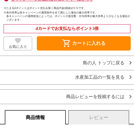
※たまるdポイントはポイント支払を除く商品代金(税抜)の1％です。
※
表示倍率は各キャンペーンの適用条件を全て満たした場合の最大倍率です。
各キャンペーンの適用状況によっては、ポイントの進呈数・付与倍率が最大倍率より少なくなる場合が
ございます。
dカードでお支払ならポイント3倍
shopping_cart
カートに入れる
お気に入り
島の人 トップに戻る
水産加工品の一覧を見る
商品レビューを投稿するには
商品情報
レビュー