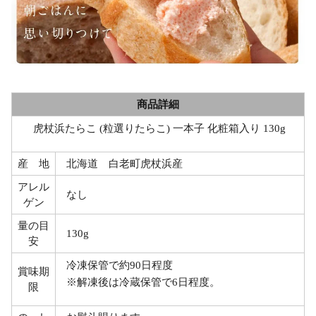
商品詳細
虎杖浜たらこ (粒選りたらこ) 一本子 化粧箱入り 130g
産 地
北海道 白老町虎杖浜産
アレル
なし
ゲン
量の目
130g
安
冷凍保管で約90日程度
賞味期
※解凍後は冷蔵保管で6日程度。
限