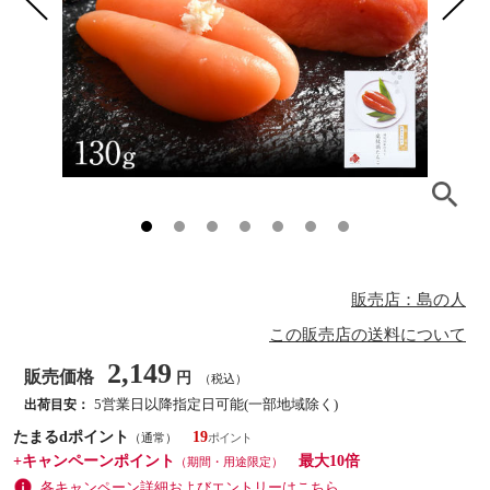
販売店：島の人
この販売店の送料について
2,149
販売価格
円
（税込）
5営業日以降指定日可能(一部地域除く)
出荷目安：
たまるdポイント
19
（通常）
+キャンペーンポイント
最大10倍
（期間・用途限定）
各キャンペーン詳細およびエントリーはこちら