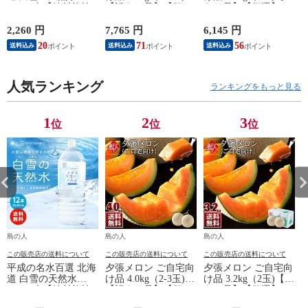
2L×12本【放射能検
【訳あり品】【個
あり品】【個選】
査済】【ストロンチ
選】【送料無料】
【送料無料】
ウム検査済】【送料
[cd*]A53-01085-
[cd*]B55-02085-11121
2,260 円
7,765 円
6,145 円
8
無料】【送料込み】
11121
[
20
71
56
送料込み
送料込み
送料込み
お水 ミネラルウォー
1
ター [cd*]W00-
00002-11110
人気ランキング
ランキングをもっと見る
1
2
3
位
位
位
島の人
島の人
島の人
この販売店の送料について
この販売店の送料について
この販売店の送料について
平成の名水百選 北海
夕張メロン ご自宅向
夕張メロン ご自宅向
道 白雪の天然水
け品 4.0kg（2-3玉)
け品 3.2kg（2玉)【訳
2L×12本【放射能検
【訳あり品】【個
あり品】【個選】
査済】【ストロンチ
選】【送料無料】
【送料無料】