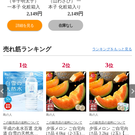
（辛子明太子）
（山わさび） 一
一本子 化粧箱入
本子 化粧箱入り
り 130g
130g
2,149
円
2,149
円
詳細を見る
在庫なし
売れ筋ランキング
ランキングをもっと見る
1
2
3
位
位
位
島の人
島の人
島の人
この販売店の送料について
この販売店の送料について
この販売店の送料について
平成の名水百選 北海
夕張メロン ご自宅向
夕張メロン ご自宅向
道 白雪の天然水
け品 4.0kg（2-3玉)
け品 3.2kg（2玉)【訳