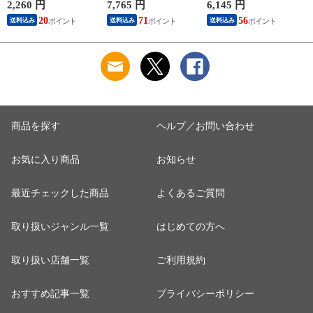
ウム検査済】【送料
[cd*]A53-01085-
[cd*]B55-02085-11121
2,260 円
7,765 円
6,145 円
6
無料】【送料込み】
11121
20
71
56
送料込み
送料込み
送料込み
お水 ミネラルウォー
ター [cd*]W00-
00002-11110
商品を探す
ヘルプ／お問い合わせ
お気に入り商品
お知らせ
最近チェックした商品
よくあるご質問
取り扱いジャンル一覧
はじめての方へ
取り扱い店舗一覧
ご利用規約
おすすめ記事一覧
プライバシーポリシー