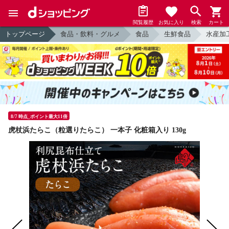
閲覧履歴
お気に入り
検索
カート
トップページ
食品・飲料・グルメ
食品
生鮮食品
水産加
8/7 時点_ポイント最大11倍
虎杖浜たらこ（粒選りたらこ） 一本子 化粧箱入り 130g