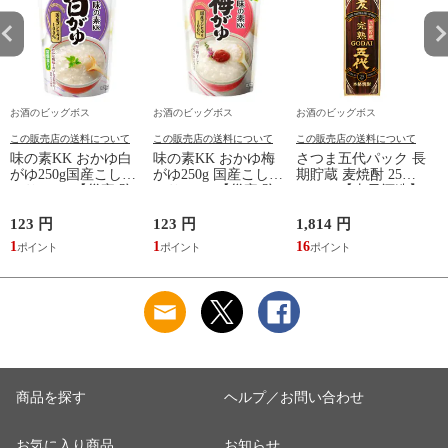
お酒のビッグボス
お酒のビッグボス
お酒のビッグボス
この販売店の送料について
この販売店の送料について
この販売店の送料について
味の素KK おかゆ白
味の素KK おかゆ梅
さつま五代パック 長
がゆ250g国産こしひ
がゆ250g 国産こしひ
期貯蔵 麦焼酎 25度
かり100％【災害 防
かり100％【災害 防
1800ml【山元酒造】
災】
災】
123 円
123 円
1,814 円
5
1
1
16
商品を探す
ヘルプ／お問い合わせ
お気に入り商品
お知らせ