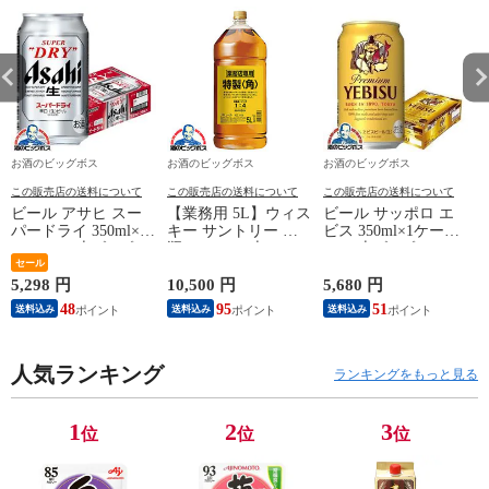
お酒のビッグボス
お酒のビッグボス
お酒のビッグボス
この販売店の送料について
この販売店の送料について
この販売店の送料について
ビール アサヒ スー
【業務用 5L】ウィス
ビール サッポロ エ
パードライ 350ml×1
キー サントリー 角
ビス 350ml×1ケー
ケース/24本《024》
瓶 5000ml×1本
ス/24本《024》
『IAS』【本州のみ
セール
『OMS』【本州のみ
『IAS』【本州のみ
送料無料】
送料無料】
送料無料】ヱビス
5,298 円
10,500 円
5,680 円
1
48
95
51
送料込み
送料込み
送料込み
人気ランキング
ランキングをもっと見る
1
2
3
位
位
位