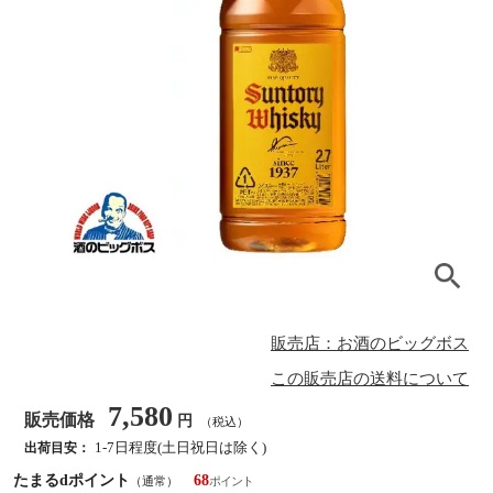
販売店：お酒のビッグボス
この販売店の送料について
7,580
販売価格
円
（税込）
1-7日程度(土日祝日は除く)
出荷目安：
たまるdポイント
68
（通常）