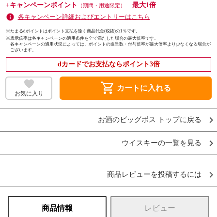
+キャンペーンポイント
最大1倍
（期間・用途限定）
各キャンペーン詳細およびエントリーはこちら
※たまるdポイントはポイント支払を除く商品代金(税抜)の1％です。
※
表示倍率は各キャンペーンの適用条件を全て満たした場合の最大倍率です。
各キャンペーンの適用状況によっては、ポイントの進呈数・付与倍率が最大倍率より少なくなる場合が
ございます。
dカードでお支払ならポイント3倍
shopping_cart
カートに入れる
お気に入り
お酒のビッグボス トップに戻る
ウイスキーの一覧を見る
商品レビューを投稿するには
商品情報
レビュー