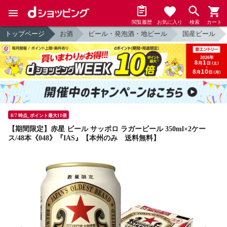
閲覧履歴
お気に入り
検索
カート
トップページ
お酒
ビール・発泡酒・地ビール
国産ビール
8/7 時点_ポイント最大11倍
【期間限定】赤星 ビール サッポロ ラガービール 350ml×2ケー
ス/48本《048》『IAS』【本州のみ 送料無料】