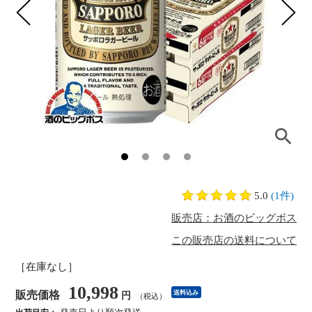
5.0
(1件)
販売店：お酒のビッグボス
この販売店の送料について
［在庫なし］
10,998
販売価格
送料込み
円
（税込）