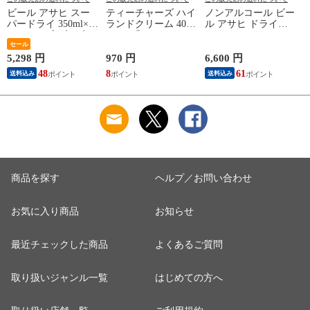
ビール アサヒ スー
ティーチャーズ ハイ
ノンアルコール ビー
パードライ 350ml×1
ランドクリーム 40度
ル アサヒ ドライゼ
ケース/24本《024》
700ml『OMS』
ロ 350ml×2ケース/48
『IAS』【本州のみ
セール
本《048》 『IAS』
送料無料】
【本州のみ 送料無
5,298 円
970 円
6,600 円
5
料】
48
8
61
送料込み
送料込み
商品を探す
ヘルプ／お問い合わせ
お気に入り商品
お知らせ
最近チェックした商品
よくあるご質問
取り扱いジャンル一覧
はじめての方へ