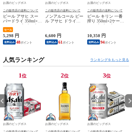
お酒のビッグボス
お酒のビッグボス
お酒のビッグボス
この販売店の送料について
この販売店の送料について
この販売店の送料について
ビール アサヒ スー
ノンアルコール ビー
ビール キリン 一番
パードライ 350ml×1
ル アサヒ ドライゼ
搾り 350ml×2ケー
ケース/24本《024》
ロ 350ml×2ケース/48
ス/48本《048》
質
『IAS』【本州のみ
セール
本《048》 『IAS』
『IAS』【本州のみ
送料無料】
【本州のみ 送料無
送料無料】
5,298 円
6,600 円
10,350 円
8
料】
48
61
94
送料込み
送料込み
送料込み
人気ランキング
ランキングをもっと見る
1
2
3
位
位
位
お酒のビッグボス
お酒のビッグボス
お酒のビッグボス
この販売店の送料について
この販売店の送料について
この販売店の送料について