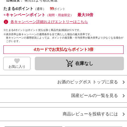
発売日より順次発送
出荷目安：
たまるdポイント
99
（通常）
+キャンペーンポイント
最大10倍
（期間・用途限定）
各キャンペーン詳細およびエントリーはこちら
※たまるdポイントはポイント支払を除く商品代金(税抜)の1％です。
※
表示倍率は各キャンペーンの適用条件を全て満たした場合の最大倍率です。
各キャンペーンの適用状況によっては、ポイントの進呈数・付与倍率が最大倍率より少なくなる場合が
ございます。
dカードでお支払ならポイント3倍
remove_shopping_cart
在庫なし
お気に入り
お酒のビッグボス トップに戻る
国産ビールの一覧を見る
商品レビューを投稿するには