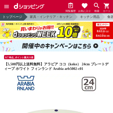
閲覧履歴
お気に入り
検索
カート
トップページ
家具・インテリア・キッチン
キッチン用品
食
8/7 時点_ポイント最大11倍
【5,500円以上送料無料】アラビア ココ（koko） 24cm プレートデ
ィープ ホワイト フィンランド Arabia arb5002-c01