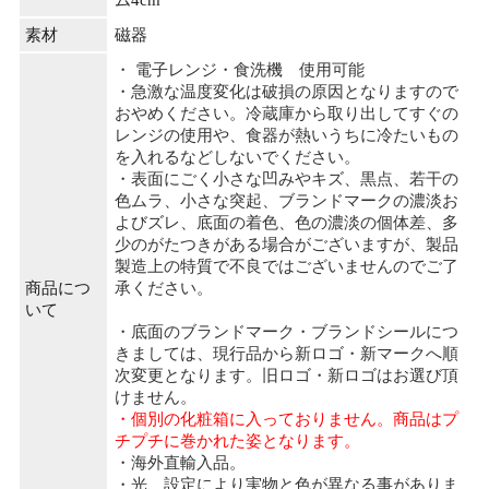
素材
磁器
・ 電子レンジ・食洗機 使用可能
・急激な温度変化は破損の原因となりますので
おやめください。冷蔵庫から取り出してすぐの
レンジの使用や、食器が熱いうちに冷たいもの
を入れるなどしないでください。
・表面にごく小さな凹みやキズ、黒点、若干の
色ムラ、小さな突起、ブランドマークの濃淡お
よびズレ、底面の着色、色の濃淡の個体差、多
少のがたつきがある場合がございますが、製品
製造上の特質で不良ではございませんのでご了
商品につ
承ください。
いて
・底面のブランドマーク・ブランドシールにつ
きましては、現行品から新ロゴ・新マークへ順
次変更となります。旧ロゴ・新ロゴはお選び頂
けません。
・個別の化粧箱に入っておりません。商品はプ
チプチに巻かれた姿となります。
・海外直輸入品。
・光、設定により実物と色が異なる事がありま