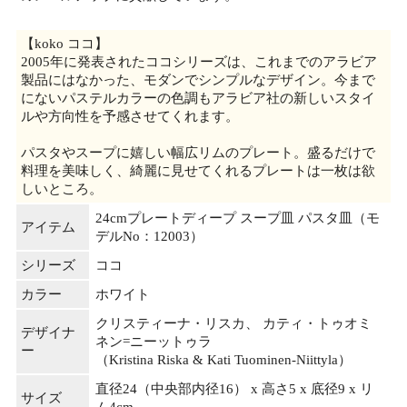
【koko ココ】
2005年に発表されたココシリーズは、これまでのアラビア
製品にはなかった、モダンでシンプルなデザイン。今まで
にないパステルカラーの色調もアラビア社の新しいスタイ
ルや方向性を予感させてくれます。
パスタやスープに嬉しい幅広リムのプレート。盛るだけで
料理を美味しく、綺麗に見せてくれるプレートは一枚は欲
しいところ。
24cmプレートディープ スープ皿 パスタ皿（モ
アイテム
デルNo：12003）
シリーズ
ココ
カラー
ホワイト
クリスティーナ・リスカ、 カティ・トゥオミ
デザイナ
ネン=ニーットゥラ
ー
（Kristina Riska & Kati Tuominen-Niittyla）
直径24（中央部内径16） x 高さ5 x 底径9 x リ
サイズ
ム4cm