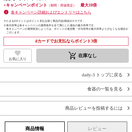
+キャンペーンポイント
最大10倍
（期間・用途限定）
各キャンペーン詳細およびエントリーはこちら
※たまるdポイントはポイント支払を除く商品代金(税抜)の1％です。
※
表示倍率は各キャンペーンの適用条件を全て満たした場合の最大倍率です。
各キャンペーンの適用状況によっては、ポイントの進呈数・付与倍率が最大倍率より少なくなる場合が
ございます。
dカードでお支払ならポイント3倍
remove_shopping_cart
在庫なし
お気に入り
daily-3 トップに戻る
食器の一覧を見る
商品レビューを投稿するには
商品情報
レビュー