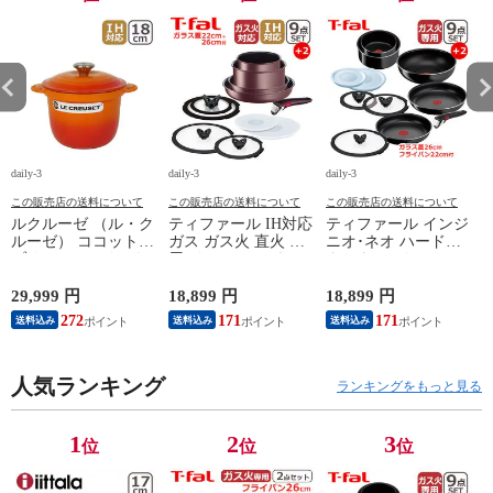
daily-3
daily-3
daily-3
da
この販売店の送料について
この販売店の送料について
この販売店の送料について
ルクルーゼ （ル・ク
ティファール IH対応
ティファール インジ
ルーゼ） ココットエ
ガス ガス火 直火 兼
ニオ･ネオ ハードチ
ブリィ 18cm インナ
用 インジニオ･ネオ
タニウム･インテンス
ーリッド付き オレン
IHマロンブラウン･
フライパン セット9
ジ ホーロー鍋 IH対
アンリミテッド セッ
点 L43891 + フライ
29,999 円
18,899 円
18,899 円
1
応 直火（ガス火）対
ト9 L38591 + バタフ
パン22cm + バタフラ
272
171
171
送料込み
送料込み
送料込み
応 Le Creuset【北海
ライガラスぶた
イガラスぶた 26cm付
4
道・沖縄は990円加
22cm/26cm 付き 11点
き オリジナル11点セ
算】 lec8301si
セット T-fal IH対応
ット ガス ガス火専
円
人気ランキング
ガス ガス火 直火 兼
用 直火 T-fal 【北海
ランキングをもっと見る
用 【北海道・沖縄は
道・沖縄は990円加
990円加算】 tfa0098-
算】 tfa0098-
067
2009c2222
1
2
3
位
位
位