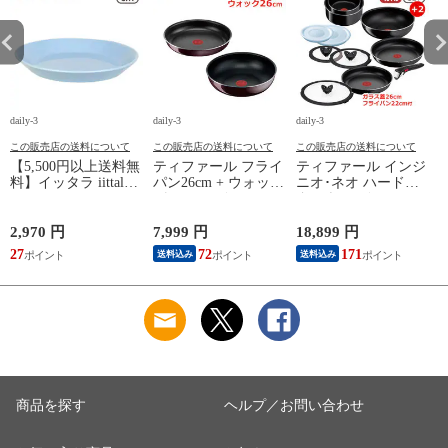
daily-3
daily-3
daily-3
da
この販売店の送料について
この販売店の送料について
この販売店の送料について
【5,500円以上送料無
ティファール フライ
ティファール インジ
料】イッタラ iittala
パン26cm + ウォック
ニオ･ネオ ハードチ
ティーマ
パン26cm インジニ
タニウム･インテンス
（TEEMA） 17cm ア
オ･ネオ ヴィンテー
フライパン セット9
イスブルー プレート
ジボルドー･インテン
点 L43891 + フライ
2,970 円
7,999 円
18,899 円
1
北欧 食器 ita12-c043
ス 単品 オリジナル2
パン22cm + バタフラ
27
72
171
送料込み
送料込み
点セット ガス ガス
イガラスぶた 26cm付
4
火専用 直火 kt1
き オリジナル11点セ
L43905 + L43977 T-
ット ガス ガス火専
円
fal 【北海道・沖縄は
用 直火 T-fal 【北海
990円加算】 tfa0098-
道・沖縄は990円加
13c2630
算】 tfa0098-
2009c2222
商品を探す
ヘルプ／お問い合わせ