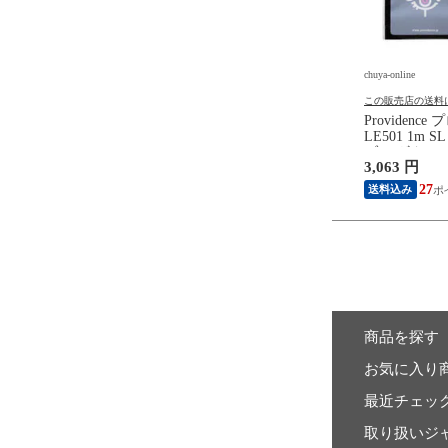
e
chuya-online
chuya-online
の送料について
この販売店の送料について
この販売店の送料
R 8 JAPAN マスターエ
MASTER 8 JAPAN マスターエ
Providenc
ン IFUHPS-TR088
イトジャパン IFUHPS-TD088
LE501 1m 
-U Hard Polish
INFINIX-U Hard Polish
ブル ギター
円
1,730 円
3,063 円
GLE 0.88mm ギターピ
TEARDROP 0.88mm ギターピ
0枚
ック×10枚
15
15
27
送料込み
送料込み
商品を探す
お気に入り
最近チェッ
取り扱いジ