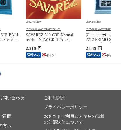
chuya-online
chuya-online
て
この販売店の送料について
この販売店の送料について
IE BALL
SAVAREZ 510 CRP Normal
アーニーボール ERNIE 
ky エレキギタ
tension NEW CRISTAL /
2212 PRIMO SLINKY 09
Cantiga PREMIUM クラシック
エレキギター弦×3セッ
2,919 円
2,835 円
ギター弦
26
25
送料込み
送料込み
お問い合わせ
ご利用規約
プライバシーポリシー
ご質問
お客さまご利用端末からの情報
の外部送信について
の方へ