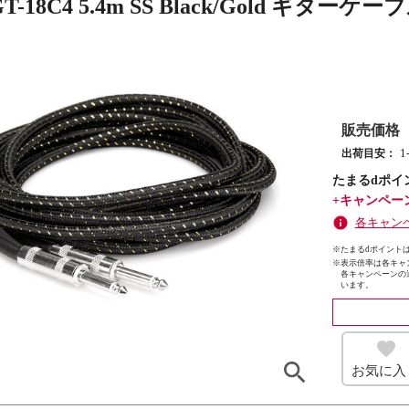
GT-18C4 5.4m SS Black/Gold ギターケー
販売価格
出荷目安：
たまるdポイ
+キャンペー
各キャン
※たまるdポイントは
※
表示倍率は各キャ
各キャンペーンの
います。
お気に入