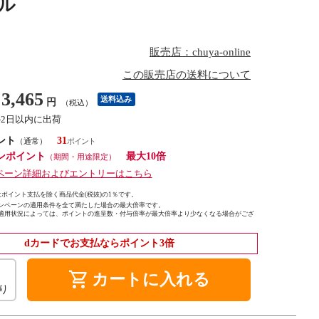
ブル
販売店：chuya-online
この販売店の送料について
3,465
送料込み
円
（税込）
1-2日以内に出荷
ント
31
（通常）
ンポイント
最大10倍
（期間・用途限定）
ペーン詳細およびエントリーはこちら
ポイント支払を除く商品代金(税抜)の1％です。
ンペーンの適用条件を全て満たした場合の最大倍率です。
適用状況によっては、ポイントの進呈数・付与倍率が最大倍率より少なくなる場合がござ
dカードでお支払ならポイント3倍
shopping_cart
カートに入れる
り