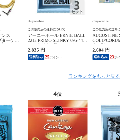
chuya-online
chuya-online
て
この販売店の送料について
この販売店の送料について
ビデンス
アーニーボール ERNIE BALL
AUGUSTINE SAVAREZ
L ギターケー
2212 PRIMO SLINKY 095-44
GOLD/CORUM クラシ
ド
エレキギター弦×3セット
ター弦
2,835 円
2,604 円
25
23
送料込み
送料込み
ランキングをもっと見る
4
5
位
位