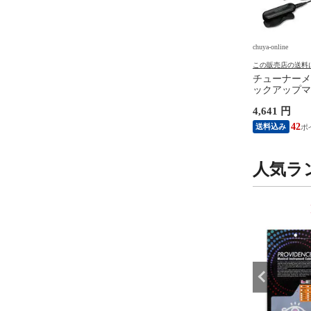
e
chuya-online
chuya-online
の送料について
この販売店の送料について
この販売店の送料
R 8 JAPAN マスターエ
MASTER 8 JAPAN マスターエ
チューナーメ
ン IFUHPS-TR088
イトジャパン IFUHPS-TD088
ックアップマイ
-U Hard Polish
INFINIX-U Hard Polish
コー STH20
円
1,730 円
4,641 円
GLE 0.88mm ギターピ
TEARDROP 0.88mm ギターピ
ルパック ブ
0枚
ック×10枚
15
15
42
送料込み
送料込み
人気ラ
9
10
位
位