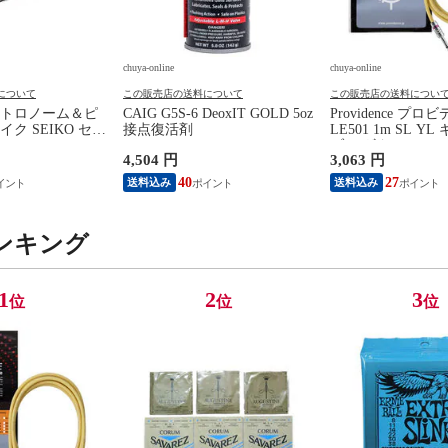
chuya-online
chuya-online
について
この販売店の送料について
この販売店の送料につい
トロノーム＆ピ
CAIG G5S-6 DeoxIT GOLD 5oz
Providence プロ
ク SEIKO セイ
接点復活剤
LE501 1m SL Y
0BK SP スペシャ
ブル ギターシール
4,504 円
3,063 円
ラック
40
27
送料込み
送料込み
ンキング
1
2
3
位
位
位