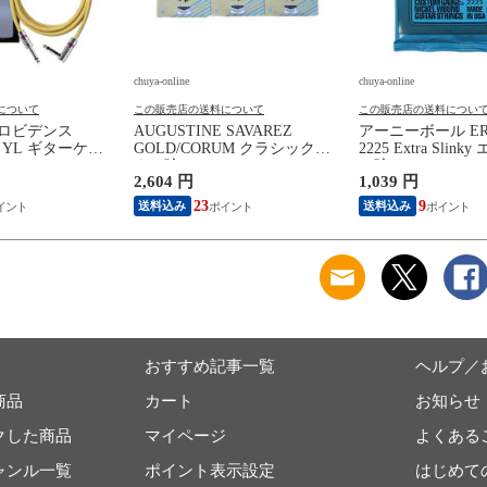
chuya-online
chuya-online
について
この販売店の送料について
この販売店の送料につい
e プロビデンス
AUGUSTINE SAVAREZ
アーニーボール ERN
SL YL ギターケー
GOLD/CORUM クラシックギ
2225 Extra Slin
シールド
ター弦
ー弦
2,604 円
1,039 円
23
9
送料込み
送料込み
おすすめ記事一覧
ヘルプ／
商品
カート
お知らせ
クした商品
マイページ
よくある
ャンル一覧
ポイント表示設定
はじめて