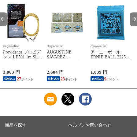
chuya-online
chuya-online
chuya-online
ch
Providence プロビデ
AUGUSTINE
アーニーボール
S
ンス LE501 1m SL
SAVAREZ
ERNIE BALL 2225
N
YL ギターケーブル
GOLD/CORUM クラ
Extra Slinky エレキギ
C
ギターシールド
シックギター弦
ター弦
3,063 円
2,604 円
1,039 円
2
27
23
9
送料込み
送料込み
送料込み
商品を探す
ヘルプ／お問い合わせ