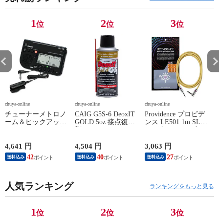
1
2
3
位
位
位
chuya-online
chuya-online
chuya-online
ch
チューナーメトロノ
CAIG G5S-6 DeoxIT
Providence プロビデ
ーム＆ピックアップ
GOLD 5oz 接点復活
ンス LE501 1m SL
E
マイク SEIKO セイ
剤
YL ギターケーブル
P
コー STH200BK SP
ギターシールド
スペシャルパック ブ
4,641 円
4,504 円
3,063 円
2
ラック
42
40
27
送料込み
送料込み
送料込み
人気ランキング
ランキングをもっと見る
1
2
3
位
位
位