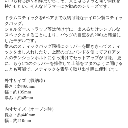
いつも持ち歩く相棒だからこそ、人とはちょっと違う個性を
持たせたい。そんなドラマーにお勧めのシリーズです。
ドラムスティックを6ペアまで収納可能なナイロン製スティッ
クバッグ。
ショルダーストラップ等は付けずに、出来るだけシンプルな
スペックとすることにより、バッグの自重を約200gと軽量に
したモデルです。
従来のスティックバッグ同様にジッパーを開ききってスティ
ックを出し入れしたり、上部のゴムバンドを使ってフロアタ
ムのテンションボルトに引っ掛けてセットアップが可能。 更
に、もう1つのジッパーを操作して上部をフタのように開ける
ことも可能で、スティックを素早く取り出す際に便利です。
外寸サイズ（収納時）
長さ：約460mm
幅：約105mm
厚み：約45mm
内寸サイズ（オープン時）
長さ：約440mm
幅：約210mm