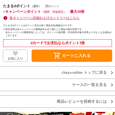
たまるdポイント
21
（通常）
+キャンペーンポイント
最大10倍
（期間・用途限定）
各キャンペーン詳細およびエントリーはこちら
※たまるdポイントはポイント支払を除く商品代金(税抜)の1％です。
※
表示倍率は各キャンペーンの適用条件を全て満たした場合の最大倍率です。
各キャンペーンの適用状況によっては、ポイントの進呈数・付与倍率が最大倍率より少なくなる場合が
ございます。
dカードでお支払ならポイント3倍
shopping_cart
カートに入れる
お気に入り
chuya-online トップに戻る
ケースの一覧を見る
商品レビューを投稿するには