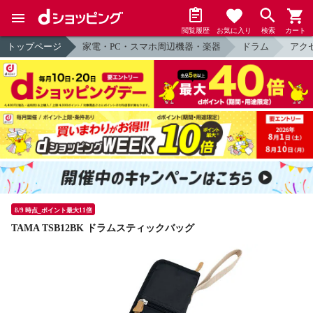
閲覧履歴
お気に入り
検索
カート
トップページ
家電・PC・スマホ周辺機器・楽器
ドラム
アク
8/9 時点_ポイント最大11倍
TAMA TSB12BK ドラムスティックバッグ