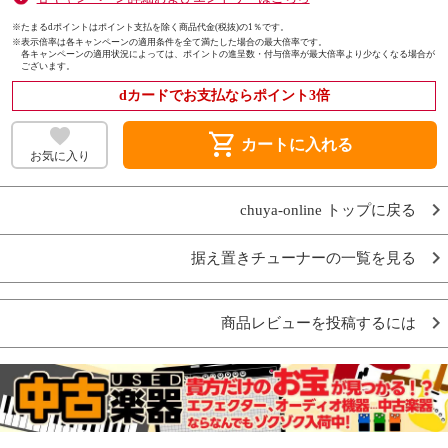
※たまるdポイントはポイント支払を除く商品代金(税抜)の1％です。
※
表示倍率は各キャンペーンの適用条件を全て満たした場合の最大倍率です。
各キャンペーンの適用状況によっては、ポイントの進呈数・付与倍率が最大倍率より少なくなる場合が
ございます。
dカードでお支払ならポイント3倍
shopping_cart
カートに入れる
お気に入り
chuya-online トップに戻る
据え置きチューナーの一覧を見る
商品レビューを投稿するには