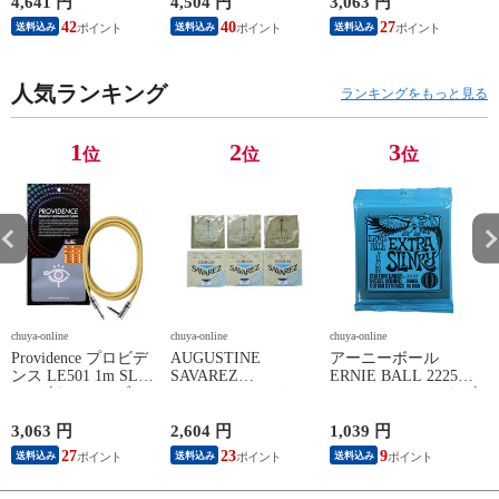
スペシャルパック ブ
4,641 円
4,504 円
3,063 円
2
ラック
42
40
27
送料込み
送料込み
送料込み
人気ランキング
ランキングをもっと見る
1
2
3
位
位
位
chuya-online
chuya-online
chuya-online
ch
Providence プロビデ
AUGUSTINE
アーニーボール
S
ンス LE501 1m SL
SAVAREZ
ERNIE BALL 2225
N
YL ギターケーブル
GOLD/CORUM クラ
Extra Slinky エレキギ
C
ギターシールド
シックギター弦
ター弦
3,063 円
2,604 円
1,039 円
2
27
23
9
送料込み
送料込み
送料込み