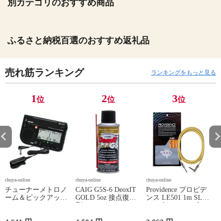
別カテゴリのおすすめ商品
ふるさと納税百選のおすすめ返礼品
売れ筋ランキング
ランキングをもっと見る
1
2
3
位
位
位
chuya-online
chuya-online
chuya-online
ch
チューナーメトロノ
CAIG G5S-6 DeoxIT
Providence プロビデ
ーム＆ピックアップ
GOLD 5oz 接点復活
ンス LE501 1m SL
E
マイク SEIKO セイ
剤
YL ギターケーブル
P
コー STH200BK SP
ギターシールド