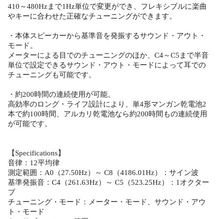
410～480Hzまで1Hz単位で変更ができ、フレキシブルに楽曲
やキーに合わせた正確なチューニングができます。
・本体スピーカーから基準音を発振するサウンド・アウト・
モード。
メーターによる目でのチューニングのほか、C4～C5まで半音
単位で設定できるサウンド・アウト・モードによって耳での
チューニングも可能です。
・約200時間の連続使用が可能。
高効率のロング・ライフ設計により、単4形マンガン乾電池2
本で約100時間、アルカリ乾電池なら約200時間もの連続使用
が可能です。
【Specifications】
音律：12平均律
測定範囲：A0（27.50Hz）～ C8（4186.01Hz）：サイン波
基準発振音：C4（261.63Hz）～ C5（523.25Hz）：1オクター
ブ
チューニング・モード：メーター・モード、サウンド・アウ
ト・モード