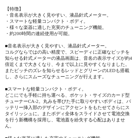
【特徴】
・音名表示が大きく見やすい、液晶針式メーター。
・スマートな軽量コンパクト・ボディ。
・様々な楽器に適した充実のチューニング機能。
・約200時間の連続使用が可能。
■音名表示が大きく見やすい、液晶針式メーター。
コルグならではの高い精度で、スピーディに正確なピッチを
知らせる針式メーターの液晶画面は、音名の表示サイズが約4
倍近くまで大きくなり、今まで以上に見やすくなりました。
またピッチのズレを知らせるレッドとグリーンのLEDも搭載
し、さらにスムーズなチューニングが行えます。
■スマートな軽量コンパクト・ボディ。
どこにでも手軽に持ち運べる、ポケット・サイズのカード型
チューナーCA-2。丸みを帯びた手に取りやすいボディは、バ
ッテリー挿入部のデザインにアクセントをもたせてさらにス
タイリッシュに。またボディ全体をスライドさせて電池交換
を行う新機構を採用し、電池蓋を紛失する心配はありませ
ん。