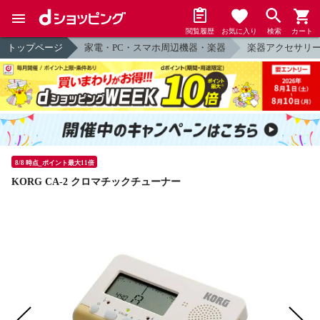
閲覧履歴
お気に入り
検索
カート
トップページ
家電・PC・スマホ周辺機器・楽器
楽器アクセサリ
8/8 時点_ポイント最大11倍
KORG CA-2 クロマチックチューナー