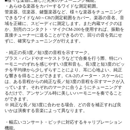
■様々な楽器に適した充実のチューニング機能。
・あらゆる楽器をカバーするワイドな測定範囲。
管楽器、弦楽器、鍵盤楽器など、様々な楽器をチューニング
できるワイドなA0～C8の測定範囲をカバー。楽器の音名、音
域を正確に、スピーディに測定します。また内蔵マイクのほ
か、別売のコンタクト・マイクCM-200を使用すれば、振動を
直接チューナーに送ることができるので、回りの音を気にせ
ずに、確実なチューニングが行えます。
・純正の長3度／短3度の音程を示すマーク。
ブラス・バンドやオーケストラなどで合奏を行う際、特にハ
ーモニーのずれを感じやすい3度和音も、長3度と短3度のピッ
チを平均律から少しずらすことにより、耳に心地よい、純正
な響きを得ることができます。CA-2のメーター・スケールに
は、ある音程からの純正な長／短3度の音程を示すマークが入
っています。それぞれのマークに合うようにチューニングす
るだけで、アンサンブル時に美しいハーモニーを奏でること
ができます。
※ 純正な長／短3度に合わせる場合、どの音を補正すれば良
いかは演奏する音楽によって異なります。
・幅広いコンサート・ピッチに対応するキャリブレーション
機能。