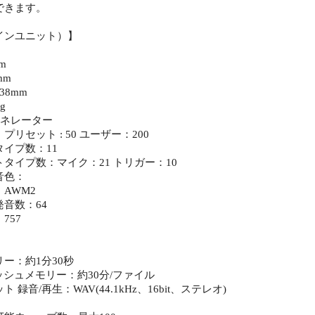
できます。
インユニット）】
m
mm
38mm
g
ェネレーター
リセット : 50 ユーザー：200
イプ数：11
タイプ数：マイク：21 トリガー：10
音色：
AWM2
音数：64
757
：
ー：約1分30秒
シュメモリー：約30分/ファイル
 録音/再生：WAV(44.1kHz、16bit、ステレオ)