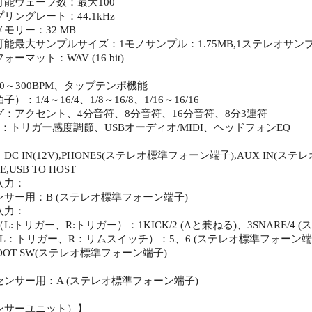
能ウェーブ数：最大100
リングレート：44.1kHz
モリー：32 MB
能最大サンプルサイズ：1モノサンプル：1.75MB,1ステレオサンプル
ーマット：WAV (16 bit)
0～300BPM、タップテンポ機能
：1/4～16/4、1/8～16/8、1/16～16/16
：アクセント、4分音符、8分音符、16分音符、8分3連符
：トリガー感度調節、USBオーディオ/MIDI、ヘッドフォンEQ
C IN(12V),PHONES(ステレオ標準フォーン端子),AUX IN(ステレオ
E,USB TO HOST
入力：
サー用：B (ステレオ標準フォーン端子)
入力：
トリガー、R:トリガー）：1KICK/2 (Aと兼ねる)、3SNARE/4
：トリガー、R：リムスイッチ）：5、6 (ステレオ標準フォーン端
OOT SW(ステレオ標準フォーン端子)
ンサー用：A (ステレオ標準フォーン端子)
ンサーユニット）】