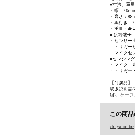
●寸法、重量
・幅：76m
・高さ：88
・奥行き：7
・重量：464
● 接続端子
・センサー
トリガーセ
マイクセン
●センシン
・マイク：高
・トリガー
【付属品】
取扱説明書(
組)、ケーブ
この商品
chuya-online