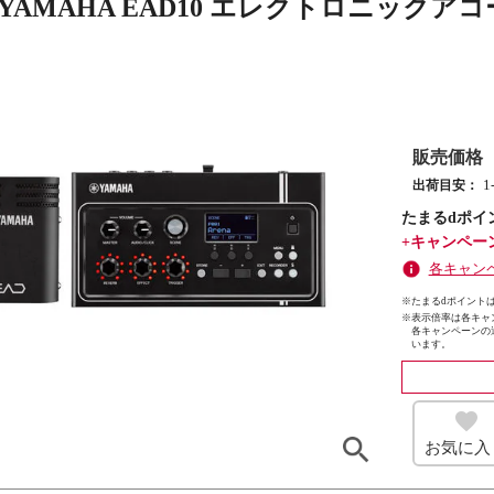
 YAMAHA EAD10 エレクトロニック
販売価格
出荷目安：
たまるdポイ
+キャンペー
各キャン
※たまるdポイントは
※
表示倍率は各キャ
各キャンペーンの
います。
お気に入