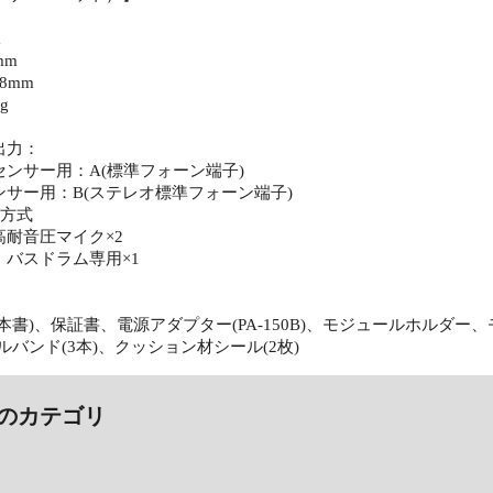
m
mm
8mm
g
出力：
ンサー用：A(標準フォーン端子)
サー用：B(ステレオ標準フォーン端子)
グ方式
耐音圧マイク×2
：バスドラム専用×1
本書)、保証書、電源アダプター(PA-150B)、モジュールホルダー
ルバンド(3本)、クッション材シール(2枚)
のカテゴリ