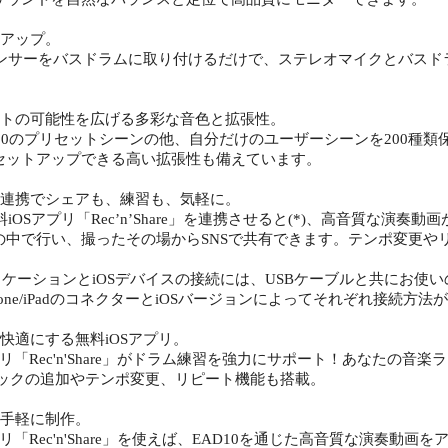
トアップ。
のセンサーをバスドラムに取り付けるだけで、ステレオマイクとバス
ットの可能性を広げる多彩な音色と拡張性。
は50のプリセットシーンの他、自分だけのユーザーシーンを200種
セットアップできる高い拡張性も備えています。
の連携でシェアも、練習も、気軽に。
無料iOSアプリ「Rec’n’Share」を連携させると(*)、高音質
の中で行い、撮ったその場からSNSで共有できます。テンポ変更や
プリケーションとiOSデバイスの接続には、USBケーブルと共にお使いの
hone/iPadのコネクターとiOSバージョンによってそれぞれ接続方
快適にする無料iOSアプリ。
プリ「Rec'n'Share」がドラム練習を強力にサポート！あなた
リックの追加やテンポ変更、リピート機能も搭載。
を手軽に制作。
プリ「Rec'n'Share」を使えば、EAD10を通じた高音質な演奏