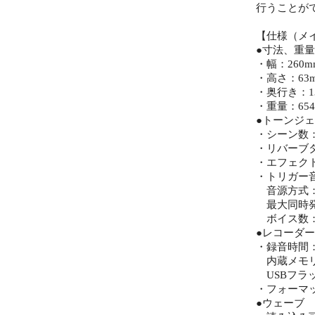
行うことが
【仕様（メ
●寸法、重量
・幅：260m
・高さ：63
・奥行き：1
・重量：654
●トーンジ
・シーン数：プ
・リバーブタ
・エフェクト
・トリガー
音源方式：
最大同時発
ボイス数：
●レコーダー
・録音時間
内蔵メモリ
USBフラッ
・フォーマット
●ウェーブ