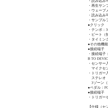
・読み込み可
・再生サンプ
・ウェーブメ
・読み込み可
・サンプルフォ
●クリック
・テンポ：3
・ビート（拍子）
・タイミング
●その他機能
●接続端子
・接続端子：D
B TO DEVIC
・センサー
マイクセン
・トリガー
ステレオ（L:
3ゾーン（L
●ペダル：F
●接続端子
・トリガーセ
【仕様（セ