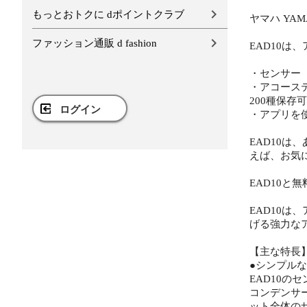
もっとおトクに dポイントクラブ
ヤマハ YA
ファッション通販 d fashion
EAD10
・センサー
・アコース
200種保存
ログイン
・アプリを
EAD10
えば、お気
EAD10と
EAD10
げる強力な
【主な特長
●シンプル
EAD10
コンデンサ
ット全体の