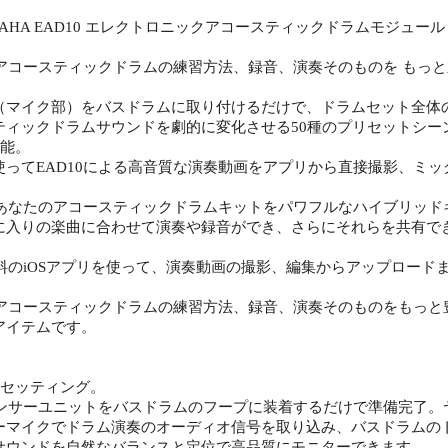
MAHA EAD10 エレクトロニックアコースティックドラムモジュール
は、アコースティックドラムの練習方法、録音、演奏そのものを もっ
（マイク部）をバスドラムに取り付けるだけで、ドラムセット全体
ティックドラムサウンドを劇的に変化させる50種のプリセットシー
可能。
使ってEAD10による高音質な演奏動画をアプリから直接撮影、ミ
は、あなたのアコースティックドラムキットをパワフルなハイブリッド
に入りの楽曲に合わせて演奏や録音ができ、さらにそれらを共有で
無料のiOSアプリを使って、演奏動画の撮影、編集からアップロード
は、アコースティックドラムの練習方法、録音、演奏そのものをもっ
アイテムです。
】
なセッティング。
のセンサーユニットをバスドラムのフープに装着するだけで準備完了
ーマイクでドラム演奏のオーディオ信号を取り込み、バスドラムの
サウンドを自然なバランスと定位で高品質にモニターできます。