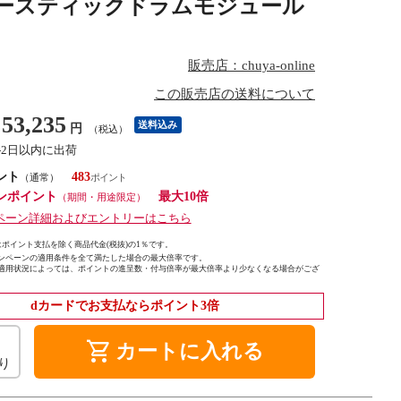
アコースティックドラムモジュール
販売店：chuya-online
この販売店の送料について
53,235
送料込み
円
（税込）
1-2日以内に出荷
ント
483
（通常）
ンポイント
最大10倍
（期間・用途限定）
ペーン詳細およびエントリーはこちら
ポイント支払を除く商品代金(税抜)の1％です。
ンペーンの適用条件を全て満たした場合の最大倍率です。
適用状況によっては、ポイントの進呈数・付与倍率が最大倍率より少なくなる場合がござ
dカードでお支払ならポイント3倍
shopping_cart
カートに入れる
り