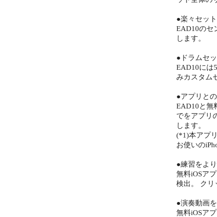
●楽々セッ
EAD10
します。
●ドラムセ
EAD10に
みカスタム
●アプリと
EAD10と
でをアプリ
します。
(*1)本ア
お使いのiP
●練習をより
無料iOSア
検出。 ク
●演奏動画
無料iOSア