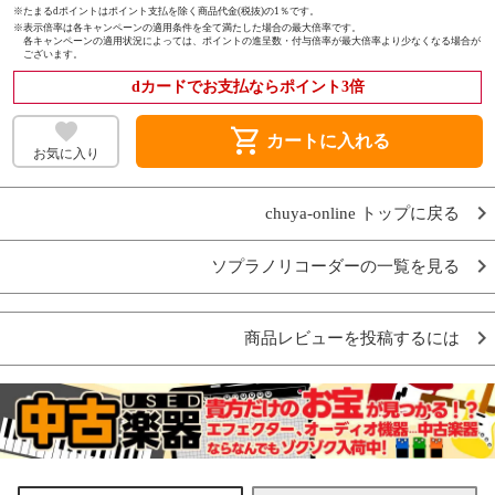
※たまるdポイントはポイント支払を除く商品代金(税抜)の1％です。
※
表示倍率は各キャンペーンの適用条件を全て満たした場合の最大倍率です。
各キャンペーンの適用状況によっては、ポイントの進呈数・付与倍率が最大倍率より少なくなる場合が
ございます。
dカードでお支払ならポイント3倍
shopping_cart
カートに入れる
お気に入り
chuya-online トップに戻る
ソプラノリコーダーの一覧を見る
商品レビューを投稿するには