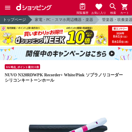
閲覧履歴
お気に入り
検索
カート
トップページ
家電・PC・スマホ周辺機器・楽器
管楽器・吹奏楽
8/6 時点_ポイント最大11倍
NUVO N320RDWPK Recorder+ White/Pink ソプラノリコーダー
シリコンキートーンホール