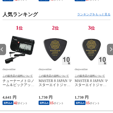
人気ランキング
ランキングをもっと見る
1
2
3
位
位
位
chuya-online
chuya-online
chuya-online
ch
この販売店の送料について
この販売店の送料について
この販売店の送料について
チューナーメトロノ
MASTER 8 JAPAN マ
MASTER 8 JAPAN マ
P
ーム＆ピックアップ
スターエイトジャパ
スターエイトジャパ
ン
マイク SEIKO セイ
ン IFUHPS-TR088
ン IFUHPS-TD088
コー STH200BK SP
INFINIX-U Hard
INFINIX-U Hard
スペシャルパック ブ
Polish TRIANGLE
Polish TEARDROP
4,641 円
1,730 円
1,730 円
3
ラック
0.88mm ギターピッ
0.88mm ギターピッ
42
15
15
送料込み
送料込み
送料込み
ク×10枚
ク×10枚