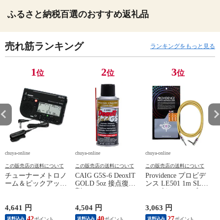
ふるさと納税百選のおすすめ返礼品
売れ筋ランキング
ランキングをもっと見る
1
2
3
位
位
位
chuya-online
chuya-online
chuya-online
ch
この販売店の送料について
この販売店の送料について
この販売店の送料について
チューナーメトロノ
CAIG G5S-6 DeoxIT
Providence プロビデ
ーム＆ピックアップ
GOLD 5oz 接点復活
ンス LE501 1m SL
E
マイク SEIKO セイ
剤
YL ギターケーブル
P
コー STH200BK SP
ギターシールド
スペシャルパック ブ
4,641 円
4,504 円
3,063 円
2
ラック
42
40
27
送料込み
送料込み
送料込み