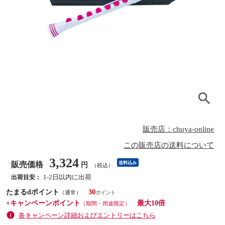
販売店：chuya-online
この販売店の送料について
3,324
販売価格
送料込み
円
（税込）
1-2日以内に出荷
出荷目安：
たまるdポイント
30
（通常）
+キャンペーンポイント
最大10倍
（期間・用途限定）
各キャンペーン詳細およびエントリーはこちら