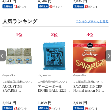
スペシャルパック ブ
セット
4,641 円
4,504 円
2,835 円
2
ラック
42
40
25
送料込み
送料込み
送料込み
人気ランキング
ランキングをもっと見る
1
2
3
位
位
位
chuya-online
chuya-online
chuya-online
ch
この販売店の送料について
この販売店の送料について
この販売店の送料について
AUGUSTINE
アーニーボール
SAVAREZ 510 CRP
SAVAREZ
ERNIE BALL 2225
Normal tension NEW
E
GOLD/CORUM クラ
Extra Slinky エレキギ
CRISTAL / Cantiga
P
シックギター弦
ター弦
PREMIUM クラシッ
クギター弦
2,604 円
1,039 円
2,919 円
2
23
9
26
送料込み
送料込み
送料込み