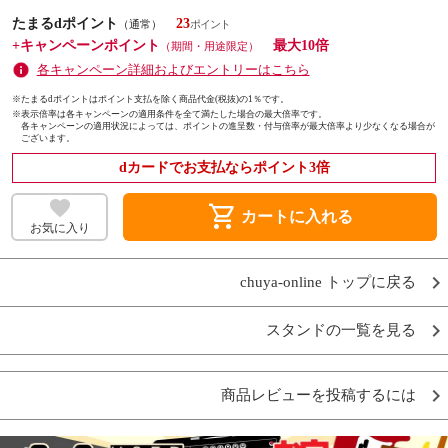
たまるdポイント
23
（通常）
+キャンペーンポイント
最大10倍
（期間・用途限定）
各キャンペーン詳細およびエントリーはこちら
※たまるdポイントはポイント支払を除く商品代金(税抜)の1％です。
※
表示倍率は各キャンペーンの適用条件を全て満たした場合の最大倍率です。
各キャンペーンの適用状況によっては、ポイントの進呈数・付与倍率が最大倍率より少なくなる場合が
ございます。
dカードでお支払ならポイント3倍
shopping_cart
カートに入れる
お気に入り
chuya-online トップに戻る
スタンドの一覧を見る
商品レビューを投稿するには