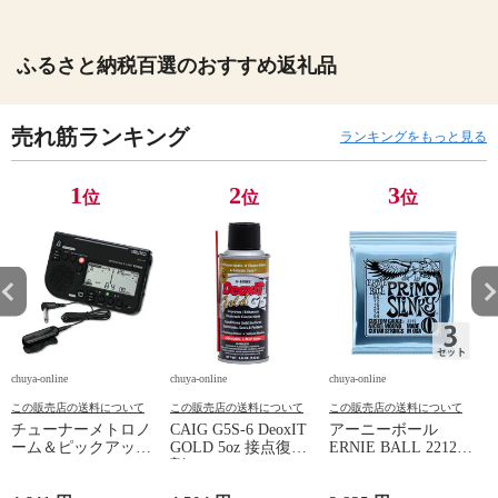
ふるさと納税百選のおすすめ返礼品
売れ筋ランキング
ランキングをもっと見る
1
2
3
位
位
位
chuya-online
chuya-online
chuya-online
ch
この販売店の送料について
この販売店の送料について
この販売店の送料について
チューナーメトロノ
CAIG G5S-6 DeoxIT
アーニーボール
A
ーム＆ピックアップ
GOLD 5oz 接点復活
ERNIE BALL 2212
S
マイク SEIKO セイ
剤
PRIMO SLINKY 095-
コー STH200BK SP
44 エレキギター弦×3