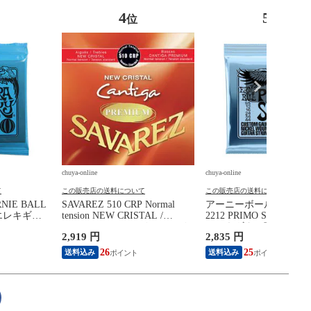
4
5
位
位
chuya-online
chuya-online
て
この販売店の送料について
この販売店の送料について
IE BALL
SAVAREZ 510 CRP Normal
アーニーボール ERNIE 
ky エレキギタ
tension NEW CRISTAL /
2212 PRIMO SLINKY 09
Cantiga PREMIUM クラシック
エレキギター弦×3セッ
2,919 円
2,835 円
ギター弦
26
25
送料込み
送料込み