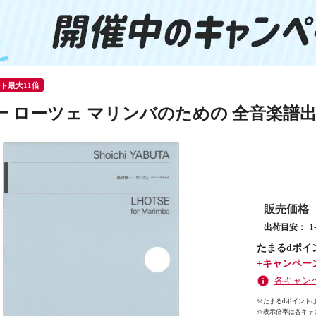
ント最大11倍
一 ローツェ マリンバのための 全音楽譜
販売価格
出荷目安：
たまるdポイ
+キャンペー
各キャン
※たまるdポイントは
※
表示倍率は各キャ