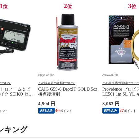
1
2
3
位
位
位
chuya-online
chuya-online
について
この販売店の送料について
この販売店の送料につい
トロノーム＆ピ
CAIG G5S-6 DeoxIT GOLD 5oz
Providence プロ
ク SEIKO セイ
接点復活剤
LE501 1m SL Y
0BK SP スペシャ
ブル ギターシール
4,504 円
3,063 円
ラック
40
27
送料込み
送料込み
ンキング