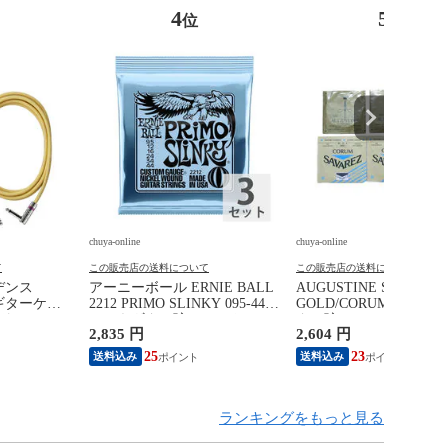
4
5
位
位
chuya-online
chuya-online
て
この販売店の送料について
この販売店の送料について
ビデンス
アーニーボール ERNIE BALL
AUGUSTINE SAVAREZ
L ギターケー
2212 PRIMO SLINKY 095-44
GOLD/CORUM クラシ
ド
エレキギター弦×3セット
ター弦
2,835 円
2,604 円
25
23
送料込み
送料込み
ランキングをもっと見る