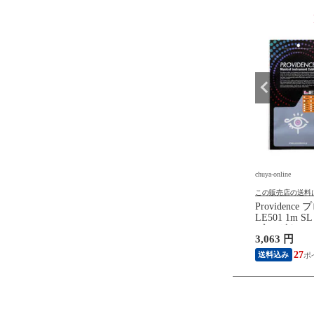
9
10
位
位
e
chuya-online
chuya-online
の送料について
この販売店の送料について
この販売店の送料
R 8 JAPAN マスターエ
MASTER 8 JAPAN マスターエ
Providenc
ン IFUHPS-TR088
イトジャパン IFUHPS-TD088
LE501 1m 
-U Hard Polish
INFINIX-U Hard Polish
ブル ギター
円
1,730 円
3,063 円
GLE 0.88mm ギターピ
TEARDROP 0.88mm ギターピ
0枚
ック×10枚
15
15
27
送料込み
送料込み