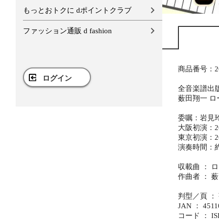
もっとおトクに dポイントクラブ
ファッション通販 d fashion
商品番号：20
ログイン
全音楽譜出
薮田翔一 ロ
委嘱：岩見
大阪初演：2
東京初演：2
演奏時間：約
収載曲 ： ロー
作曲者 ： 薮田翔
判型／頁 ：
JAN ： 4511
コード ： ISBN