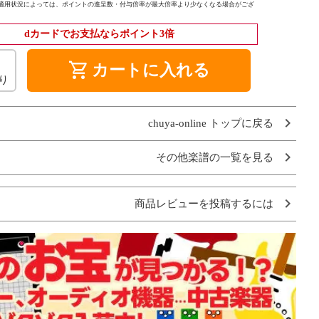
適用状況によっては、ポイントの進呈数・付与倍率が最大倍率より少なくなる場合がござ
dカードでお支払ならポイント3倍
shopping_cart
カートに入れる
り
chuya-online トップに戻る
その他楽譜の一覧を見る
商品レビューを投稿するには