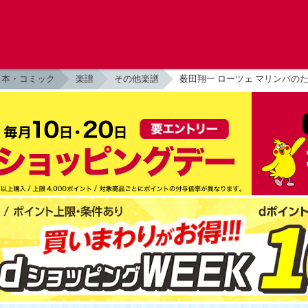
本・コミック
楽譜
その他楽譜
薮田翔一 ローツェ マリンバの