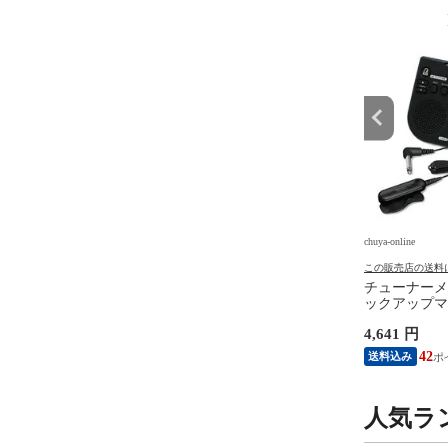
9
10
位
位
e
chuya-online
chuya-online
の送料について
この販売店の送料について
この販売店の送料
R 8 JAPAN マスターエ
MASTER 8 JAPAN マスターエ
チューナーメ
ン IFUHPS-TR088
イトジャパン IFUHPS-TD088
ックアップマイ
-U Hard Polish
INFINIX-U Hard Polish
コー STH20
円
1,730 円
4,641 円
GLE 0.88mm ギターピ
TEARDROP 0.88mm ギターピ
ルパック ブ
0枚
ック×10枚
15
15
42
送料込み
送料込み
人気ラ