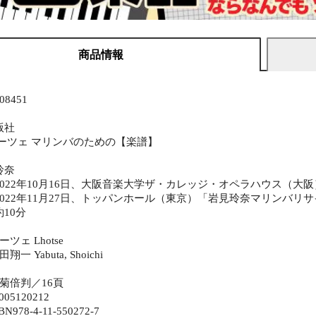
商品情報
8451
版社
ーツェ マリンバのための【楽譜】
玲奈
022年10月16日、大阪音楽大学ザ・カレッジ・オペラハウス（大
022年11月27日、トッパンホール（東京）「岩見玲奈マリンバリ
10分
ツェ Lhotse
一 Yabuta, Shoichi
 菊倍判／16頁
005120212
978-4-11-550272-7