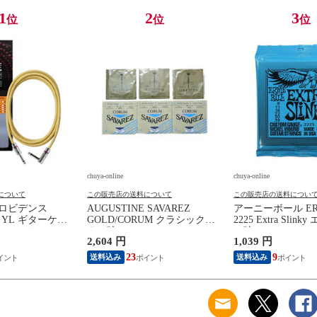
1
2
3
位
位
位
chuya-online
chuya-online
について
この販売店の送料について
この販売店の送料につい
e プロビデンス
AUGUSTINE SAVAREZ
アーニーボール ERN
SL YL ギターケー
GOLD/CORUM クラシックギ
2225 Extra Slin
シールド
ター弦
ー弦
2,604 円
1,039 円
23
9
送料込み
送料込み