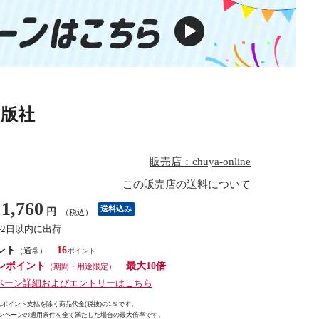
出版社
販売店：chuya-online
この販売店の送料について
1,760
送料込み
円
（税込）
1-2日以内に出荷
ント
16
（通常）
ンポイント
最大10倍
（期間・用途限定）
ペーン詳細およびエントリーはこちら
ポイント支払を除く商品代金(税抜)の1％です。
ンペーンの適用条件を全て満たした場合の最大倍率です。