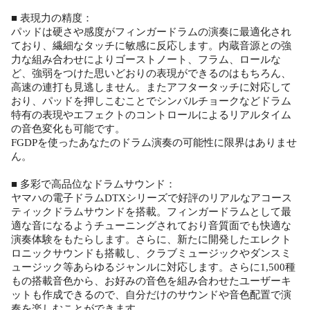
■ 表現力の精度：
パッドは硬さや感度がフィンガードラムの演奏に最適化され
ており、繊細なタッチに敏感に反応します。内蔵音源との強
力な組み合わせによりゴーストノート、フラム、ロールな
ど、強弱をつけた思いどおりの表現ができるのはもちろん、
高速の連打も見逃しません。またアフタータッチに対応して
おり、パッドを押しこむことでシンバルチョークなどドラム
特有の表現やエフェクトのコントロールによるリアルタイム
の音色変化も可能です。
FGDPを使ったあなたのドラム演奏の可能性に限界はありませ
ん。
■ 多彩で高品位なドラムサウンド：
ヤマハの電子ドラムDTXシリーズで好評のリアルなアコース
ティックドラムサウンドを搭載。フィンガードラムとして最
適な音になるようチューニングされており音質面でも快適な
演奏体験をもたらします。さらに、新たに開発したエレクト
ロニックサウンドも搭載し、クラブミュージックやダンスミ
ュージック等あらゆるジャンルに対応します。さらに1,500種
もの搭載音色から、お好みの音色を組み合わせたユーザーキ
ットも作成できるので、自分だけのサウンドや音色配置で演
奏を楽しむことができます。