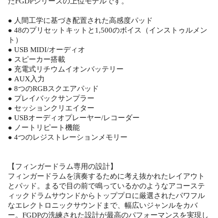
たFGDPシリーズの上位モデルです。
● 人間工学に基づき配置された高感度パッド
● 48のプリセットキットと1,500のボイス（インストゥルメン
ト）
● USB MIDI/オーディオ
● スピーカー搭載
● 充電式リチウムイオンバッテリー
● AUX入力
● 8つのRGBスクエアパッド
● プレイバックサンプラー
● セッションクリエイター
● USBオーディオプレーヤー/レコーダー
● ノートリピート機能
● 4つのレジストレーションメモリー
【フィンガードラム専用の設計】
フィンガードラムを演奏するために考え抜かれたレイアウト
とパッド。まるで目の前で鳴っているかのようなアコーステ
ィックドラムサウンドからトッププロに厳選されたパワフル
なエレクトロニックサウンドまで、幅広いジャンルをカバ
ー。FGDPの洗練された設計が最高のパフォーマンスを実現し