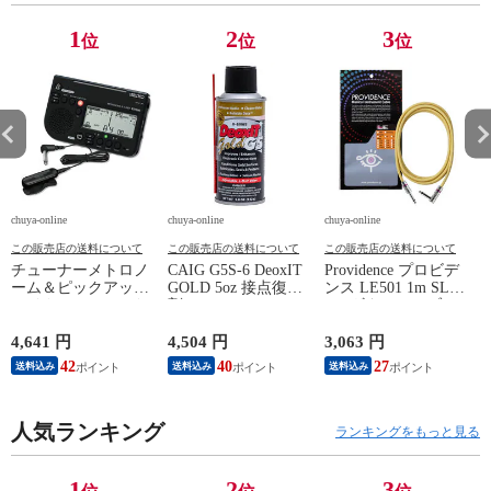
1
2
3
位
位
位
chuya-online
chuya-online
chuya-online
ch
この販売店の送料について
この販売店の送料について
この販売店の送料について
チューナーメトロノ
CAIG G5S-6 DeoxIT
Providence プロビデ
ーム＆ピックアップ
GOLD 5oz 接点復活
ンス LE501 1m SL
E
マイク SEIKO セイ
剤
YL ギターケーブル
P
コー STH200BK SP
ギターシールド
スペシャルパック ブ
4,641 円
4,504 円
3,063 円
2
ラック
42
40
27
送料込み
送料込み
送料込み
人気ランキング
ランキングをもっと見る
1
2
3