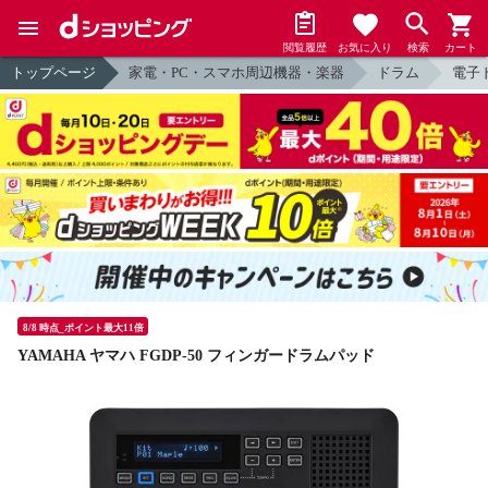
閲覧履歴
お気に入り
検索
カート
トップページ
家電・PC・スマホ周辺機器・楽器
ドラム
電子
8/8 時点_ポイント最大11倍
YAMAHA ヤマハ FGDP-50 フィンガードラムパッド