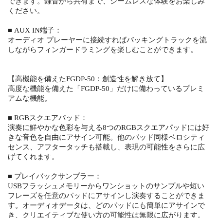
できます。録音から共有まで、シームレスな体験をお楽しみ
ください。
■ AUX IN端子：
オーディオ プレーヤーに接続すればバッキングトラックを流
しながらフィンガードラミングを楽しむことができます。
【高機能を備えたFGDP-50：創造性を解き放て】
高度な機能を備えた「FGDP-50」だけに備わっているプレミ
アムな機能。
■ RGBスクエアパッド：
演奏に鮮やかな色彩を与える8つのRGBスクエアパッドには好
きな音色を自由にアサイン可能。他のパッド同様ベロシティ
センス、アフタータッチも搭載し、表現の可能性をさらに広
げてくれます。
■ プレイバックサンプラー：
USBフラッシュメモリーからワンショットのサンプルや短い
フレーズを任意のパッドにアサインし演奏することができま
す。オーディオデータは、どのパッドにも簡単にアサインで
き、クリエイティブな使い方の可能性は無限に広がります。