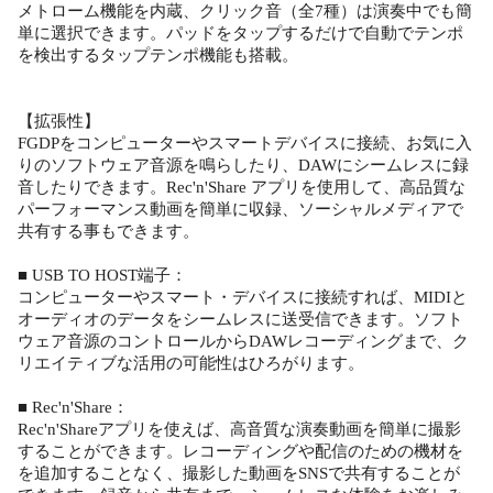
メトローム機能を内蔵、クリック音（全7種）は演奏中でも簡
単に選択できます。パッドをタップするだけで自動でテンポ
を検出するタップテンポ機能も搭載。
【拡張性】
FGDPをコンピューターやスマートデバイスに接続、お気に入
りのソフトウェア音源を鳴らしたり、DAWにシームレスに録
音したりできます。Rec'n'Share アプリを使用して、高品質な
パーフォーマンス動画を簡単に収録、ソーシャルメディアで
共有する事もできます。
■ USB TO HOST端子：
コンピューターやスマート・デバイスに接続すれば、MIDIと
オーディオのデータをシームレスに送受信できます。ソフト
ウェア音源のコントロールからDAWレコーディングまで、ク
リエイティブな活用の可能性はひろがります。
■ Rec'n'Share：
Rec'n'Shareアプリを使えば、高音質な演奏動画を簡単に撮影
することができます。レコーディングや配信のための機材を
を追加することなく、撮影した動画をSNSで共有することが