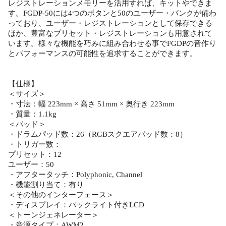
レジストレーションメモリーを活用すれば、キットやできま
す。FGDP-50には4つのボタンと50のユーザー・バンクが備わ
っており、ユーザー・レジストレーションとして保存できる
ほか、豊富なプリセット・レジストレーションも用意されて
います。様々な機能を巧みに組み合わせる事でFGDPの音作り
とパフォーマンスの可能性を追求することができます。
【仕様】
＜サイズ＞
・寸法：幅 223mm × 高さ 51mm × 奥行き 223mm
・質量：1.1kg
＜パッド＞
・ドラムパッド数：26（RGBスクエアパッド数：8）
・トリガー数：
プリセット：12
ユーザー：50
・アフタータッチ：Polyphonic, Channel
・機能割り当て：有り
＜その他のインターフェース＞
・ディスプレイ：バックライト付きLCD
＜トーンジェネレーター＞
・音源タイプ：AWM2