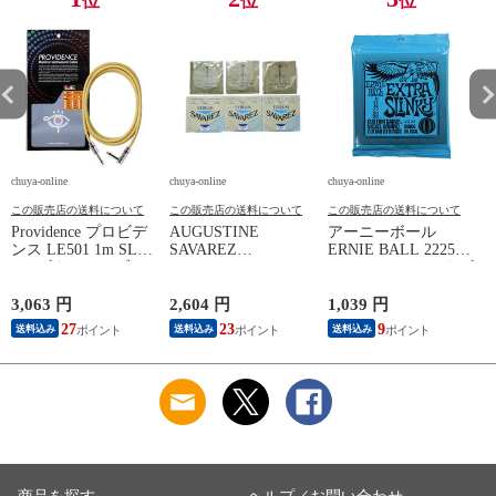
位
位
位
chuya-online
chuya-online
chuya-online
ch
この販売店の送料について
この販売店の送料について
この販売店の送料について
Providence プロビデ
AUGUSTINE
アーニーボール
S
ンス LE501 1m SL
SAVAREZ
ERNIE BALL 2225
N
YL ギターケーブル
GOLD/CORUM クラ
Extra Slinky エレキギ
C
ギターシールド
シックギター弦
ター弦
3,063 円
2,604 円
1,039 円
2
27
23
9
送料込み
送料込み
送料込み