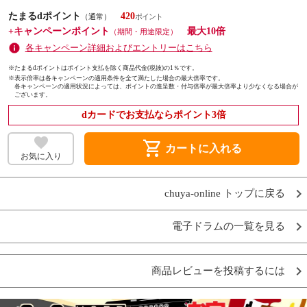
たまるdポイント
420
（通常）
+キャンペーンポイント
最大10倍
（期間・用途限定）
各キャンペーン詳細およびエントリーはこちら
※たまるdポイントはポイント支払を除く商品代金(税抜)の1％です。
※
表示倍率は各キャンペーンの適用条件を全て満たした場合の最大倍率です。
各キャンペーンの適用状況によっては、ポイントの進呈数・付与倍率が最大倍率より少なくなる場合が
ございます。
dカードでお支払ならポイント3倍
shopping_cart
カートに入れる
お気に入り
chuya-online トップに戻る
電子ドラムの一覧を見る
商品レビューを投稿するには