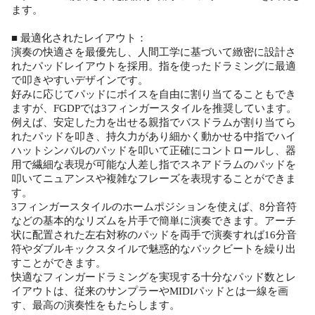
ます。
■ 最適化されたレイアウト：
演奏の快適さを最優先し、人間工学に基づいて緻密に設計さ
れたパッドレイアウトを採用。指を使ったドラミングに最適
で叩きやすいデザインです。
好みに応じてパッドにボイスを自由に割り当てることもでき
ますが、FGDPでは3フィンガースタイルを推奨しています。
例えば、安定した力を出せる親指でバスドラムが割り当てら
れたパッドを叩き、持久力があり細かく動かせる中指でハイ
ハットシンバルのパッドを叩いて正確にコントロールし、器
用で繊細な表現が可能な人差し指でスネアドラムのパッドを
叩いてニュアンスや複雑なフレーズを表現することができま
す。
3フィンガースタイルのホームポジションを使えば、8分音符
などの基本的なリズムを片手で簡単に演奏できます。アーチ
状に配置された左右対称のパッドを両手で演奏すれば16分音
符やダブルキックスタイルで魅惑的なバックビートを繰り出
すことができます。
快適なフィンガードラミングを実現する十分なパッド数とレ
イアウトは、従来のサンプラーやMIDIパッドとは一線を画
す、最高の演奏性をもたらします。