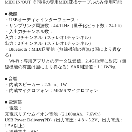
MIDI IN/OUT ※同梱の専用MIDI変換ケーブルのみ使用可能
■ 機能
・USBオーディオインターフェース：
・サンプリング周波数：44.1kHz（量子化ビット数：24-bit）
・入出力チャンネル数：
入力：2チャンネル（ステレオ1チャンネル）
出力：2チャンネル（ステレオ1チャンネル）
・Bluetooth：MIDI送受信（無線機能の有無は国により異な
る）
・Wi-Fi：専用アプリとのデータ送受信、2.4GHz帯に対応（無
線機能の有無は国により異なる）SAR測定値：1.11W/kg
■ 音響
・内蔵スピーカー：2.3cm、1W
・内蔵マイクロフォン：MEMS マイクロフォン
■ 電源部
・電源：
充電式リチウムイオン電池（2,100mAh、7.6Wh）
USB Power Delivery(PD)（出力電圧：4.8～5.2V、出力電流：
1.5A以上）
・消費電力：6W