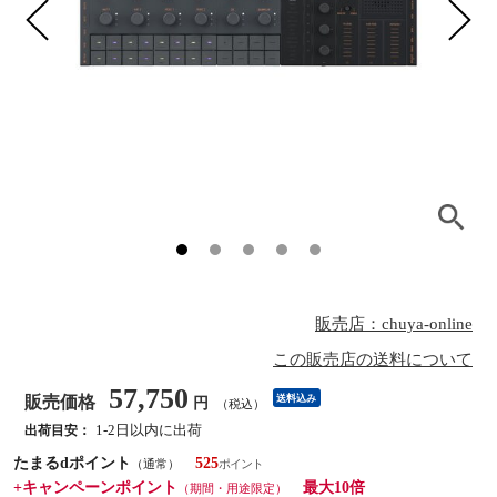
販売店：chuya-online
この販売店の送料について
57,750
販売価格
送料込み
円
（税込）
1-2日以内に出荷
出荷目安：
たまるdポイント
525
（通常）
+キャンペーンポイント
最大10倍
（期間・用途限定）