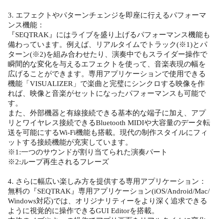
3. エフェクトやパターンチェンジを即座に行えるパフォーマ
ンス機能：
『SEQTRAK』にはライブを盛り上げるパフォーマンス機能も
備わっています。例えば、リアルタイムでトラック(※1)とパ
ターン(※2)を組み合わせたり、演奏中でもスライダー操作で
瞬間的な変化を与えるエフェクトを使って、音楽表現の幅を
広げることができます。専用アプリケーションで使用できる
機能「VISUALIZER」で楽曲と完璧にシンクロする映像を作
れば、映像と音楽がセットになったパフォーマンスも可能で
す。
また、外部機器と有線接続できる基本的な端子に加え、アプ
リとワイヤレス接続できるBluetooth MIDIや大容量のデータ転
送を可能にするWi-Fi機能も搭載。現代の制作スタイルにフィ
ットする接続機能が充実しています。
※1:一つのサウンドが割り当てられた演奏パート
※2:ループ再生されるフレーズ
4. さらに幅広い楽しみ方を提供する専用アプリケーション：
無料の『SEQTRAK』専用アプリケーション(iOS/Android/Mac/
Windows対応)では、オリジナリティーをより深く追求できる
ように視覚的に操作できるGUI Editorを搭載。