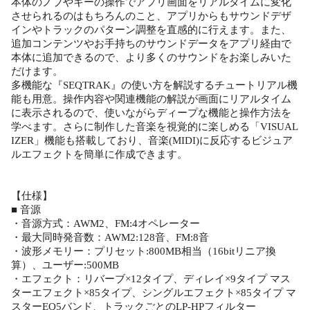
本体のノブやキーの操作でアプリ画面をリアルタイムに変化
させられるのはもちろんのこと、アプリからもサウンドデザ
インやトラックのパターン調整を直感的に行えます。また、
追加コンテンツやお手持ちのサウンドデータをアプリ経由で
本体に追加できるので、より多くのサウンドをお楽しみいた
だけます。
多機能な『SEQTRAK』の使い方を解説するチュートリアル機
能も用意。操作内容や関連機能の解説が画面にリアルタイム
に表示されるので、使いながらディープな機能と操作方法を
学べます。さらに制作した音楽を視覚的に楽しめる「VISUAL
IZER」機能も搭載しており、音楽(MIDI)に反応するビジュア
ルエフェクトを簡単に作成できます。
【仕様】
■ 音源
・音源方式：AWM2、FM:4オペレーター
・最大同時発音数：AWM2:128音、FM:8音
・波形メモリー：プリセット:800MB相当（16bitリニア換
算）、ユーザー:500MB
・エフェクト：リバーブ×12タイプ、ディレイ×9タイプ マス
ターエフェクト×85タイプ、シングルエフェクト×85タイプ マ
スターEQ5バンド、トラックごとのLP-HPフィルター