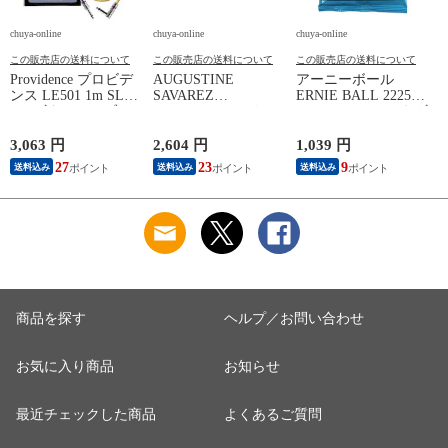
chuya-online
chuya-online
chuya-online
ch
この販売店の送料について
この販売店の送料について
この販売店の送料について
Providence プロビデ
AUGUSTINE
アーニーボール
S
ンス LE501 1m SL
SAVAREZ
ERNIE BALL 2225
N
YL ギターケーブル
GOLD/CORUM クラ
Extra Slinky エレキギ
C
ギターシールド
シックギター弦
ター弦
3,063 円
2,604 円
1,039 円
2
27
23
9
送料込み
送料込み
送料込み
商品を探す
ヘルプ／お問い合わせ
お気に入り商品
お知らせ
最近チェックした商品
よくあるご質問