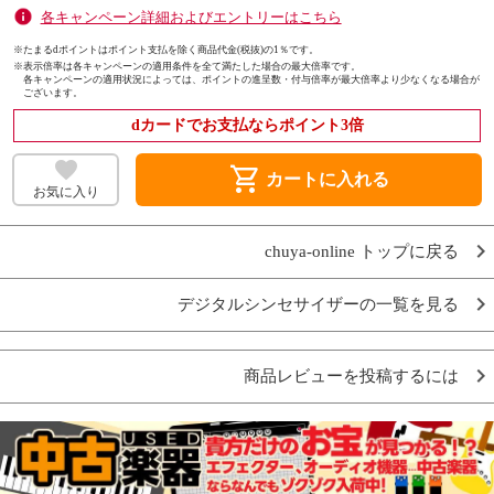
各キャンペーン詳細およびエントリーはこちら
※たまるdポイントはポイント支払を除く商品代金(税抜)の1％です。
※
表示倍率は各キャンペーンの適用条件を全て満たした場合の最大倍率です。
各キャンペーンの適用状況によっては、ポイントの進呈数・付与倍率が最大倍率より少なくなる場合が
ございます。
dカードでお支払ならポイント3倍
shopping_cart
カートに入れる
お気に入り
chuya-online トップに戻る
デジタルシンセサイザーの一覧を見る
商品レビューを投稿するには