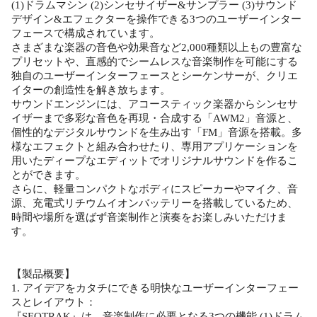
(1)ドラムマシン (2)シンセサイザー&サンプラー (3)サウンド
デザイン&エフェクターを操作できる3つのユーザーインター
フェースで構成されています。
さまざまな楽器の音色や効果音など2,000種類以上もの豊富な
プリセットや、直感的でシームレスな音楽制作を可能にする
独自のユーザーインターフェースとシーケンサーが、クリエ
イターの創造性を解き放ちます。
サウンドエンジンには、アコースティック楽器からシンセサ
イザーまで多彩な音色を再現・合成する「AWM2」音源と、
個性的なデジタルサウンドを生み出す「FM」音源を搭載。多
様なエフェクトと組み合わせたり、専用アプリケーションを
用いたディープなエディットでオリジナルサウンドを作るこ
とができます。
さらに、軽量コンパクトなボディにスピーカーやマイク、音
源、充電式リチウムイオンバッテリーを搭載しているため、
時間や場所を選ばず音楽制作と演奏をお楽しみいただけま
す。
【製品概要】
1. アイデアをカタチにできる明快なユーザーインターフェー
スとレイアウト：
『SEQTRAK』は、音楽制作に必要となる3つの機能 (1)ドラム