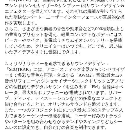
マシン (2)シンセサイザー&サンプラー (3)サウンドデザイン&
エフェクターを備えています。それぞれの機能が割り当てら
れた明快な3パート・ユーザーインターフェースが直感的な操
作を実現します。
さらに、さまざまな楽器の音色や効果音など2,000種類以上も
の豊富なプリセットを備え、軽量コンパクトなボディにはス
ピーカーやマイク、充電式リチウムイオンバッテリーを搭載
しているため、クリエイターはいつでも、どこでも、思い描
いたアイデアをすぐに音楽にできます。
2. オリジナリティーを追求できるサウンドデザイン：
『SEQTRAK』には、アコースティック楽器からシンセサイザ
ーまで多彩な音色を再現・合成する「AWM2」音源(最大128
音ポリフォニー)とシンセサイザーやエレクトリックピアノな
どの個性的なデジタルサウンドを生み出す「FM」音源(4オペ
レータ、最大8音ポリフォニー)が搭載されています。リバー
ブ、ディレイ、ディストーションなどの多様なエフェクトと
掛け合わせることで、オリジナルサウンドを追求できます。
また、一つのプロジェクト(曲)につき最大128のステップを入
力できるシーケンサー機能を搭載。ユーザー好みのトラック
やパターンを組み合わせながらテンポやスイングなどもシー
ムレスに設定でき、自分だけの音楽を制作できます。