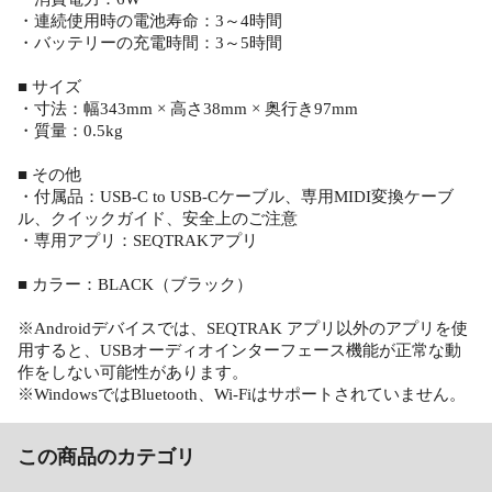
・連続使用時の電池寿命：3～4時間
・バッテリーの充電時間：3～5時間
■ サイズ
・寸法：幅343mm × 高さ38mm × 奥行き97mm
・質量：0.5kg
■ その他
・付属品：USB-C to USB-Cケーブル、専用MIDI変換ケーブ
ル、クイックガイド、安全上のご注意
・専用アプリ：SEQTRAKアプリ
■ カラー：BLACK（ブラック）
※Androidデバイスでは、SEQTRAK アプリ以外のアプリを使
用すると、USBオーディオインターフェース機能が正常な動
作をしない可能性があります。
※WindowsではBluetooth、Wi-Fiはサポートされていません。
この商品のカテゴリ