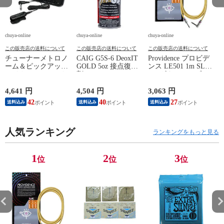
chuya-online
chuya-online
chuya-online
ch
この販売店の送料について
この販売店の送料について
この販売店の送料について
チューナーメトロノ
CAIG G5S-6 DeoxIT
Providence プロビデ
ーム＆ピックアップ
GOLD 5oz 接点復活
ンス LE501 1m SL
E
マイク SEIKO セイ
剤
YL ギターケーブル
P
コー STH200BK SP
ギターシールド
スペシャルパック ブ
4,641 円
4,504 円
3,063 円
2
ラック
42
40
27
送料込み
送料込み
送料込み
人気ランキング
ランキングをもっと見る
1
2
3
位
位
位