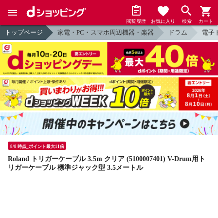
閲覧履歴
お気に入り
検索
カート
トップページ
家電・PC・スマホ周辺機器・楽器
ドラム
電子
8/8 時点_ポイント最大11倍
Roland トリガーケーブル 3.5m クリア (5100007401) V-Drum用ト
リガーケーブル 標準ジャック型 3.5メートル