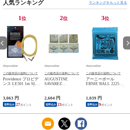
人気ランキング
ランキングをもっと見る
1
2
3
位
位
位
chuya-online
chuya-online
chuya-online
ch
この販売店の送料について
この販売店の送料について
この販売店の送料について
Providence プロビデ
AUGUSTINE
アーニーボール
S
ンス LE501 1m SL
SAVAREZ
ERNIE BALL 2225
N
YL ギターケーブル
GOLD/CORUM クラ
Extra Slinky エレキギ
C
ギターシールド
シックギター弦
ター弦
3,063 円
2,604 円
1,039 円
2
27
23
9
送料込み
送料込み
送料込み