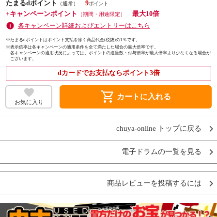
たまるdポイント
9
（通常）
+キャンペーンポイント
最大10倍
（期間・用途限定）
各キャンペーン詳細およびエントリーはこちら
※たまるdポイントはポイント支払を除く商品代金(税抜)の1％です。
※
表示倍率は各キャンペーンの適用条件を全て満たした場合の最大倍率です。
各キャンペーンの適用状況によっては、ポイントの進呈数・付与倍率が最大倍率より少なくなる場合が
ございます。
dカードでお支払ならポイント3倍
shopping_cart
カートに入れる
お気に入り
chuya-online トップに戻る
電子ドラムの一覧を見る
商品レビューを投稿するには