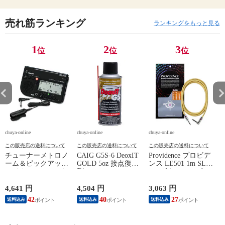
売れ筋ランキング
ランキングをもっと見る
1
2
3
位
位
位
chuya-online
chuya-online
chuya-online
ch
この販売店の送料について
この販売店の送料について
この販売店の送料について
チューナーメトロノ
CAIG G5S-6 DeoxIT
Providence プロビデ
ーム＆ピックアップ
GOLD 5oz 接点復活
ンス LE501 1m SL
E
マイク SEIKO セイ
剤
YL ギターケーブル
P
コー STH200BK SP
ギターシールド
スペシャルパック ブ
4,641 円
4,504 円
3,063 円
2
ラック
42
40
27
送料込み
送料込み
送料込み