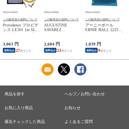
chuya-online
chuya-online
chuya-online
ch
この販売店の送料について
この販売店の送料について
この販売店の送料について
Providence プロビデ
AUGUSTINE
アーニーボール
S
ンス LE501 1m SL
SAVAREZ
ERNIE BALL 2225
N
YL ギターケーブル
GOLD/CORUM クラ
Extra Slinky エレキギ
C
ギターシールド
シックギター弦
ター弦
3,063 円
2,604 円
1,039 円
2
27
23
9
送料込み
送料込み
送料込み
商品を探す
ヘルプ／お問い合わせ
お気に入り商品
お知らせ
最近チェックした商品
よくあるご質問