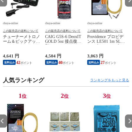
chuya-online
chuya-online
chuya-online
ch
この販売店の送料について
この販売店の送料について
この販売店の送料について
チューナーメトロノ
CAIG G5S-6 DeoxIT
Providence プロビデ
ーム＆ピックアップ
GOLD 5oz 接点復活
ンス LE501 1m SL
E
マイク SEIKO セイ
剤
YL ギターケーブル
P
コー STH200BK SP
ギターシールド
スペシャルパック ブ
4,641 円
4,504 円
3,063 円
2
ラック
42
40
27
送料込み
送料込み
送料込み
人気ランキング
ランキングをもっと見る
1
2
3
位
位
位