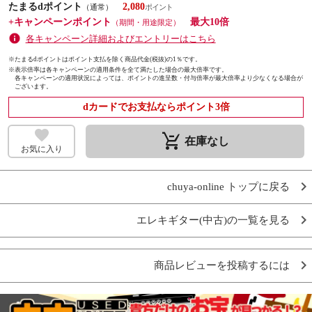
たまるdポイント
2,080
（通常）
+キャンペーンポイント
最大10倍
（期間・用途限定）
各キャンペーン詳細およびエントリーはこちら
※たまるdポイントはポイント支払を除く商品代金(税抜)の1％です。
※
表示倍率は各キャンペーンの適用条件を全て満たした場合の最大倍率です。
各キャンペーンの適用状況によっては、ポイントの進呈数・付与倍率が最大倍率より少なくなる場合が
ございます。
dカードでお支払ならポイント3倍
remove_shopping_cart
在庫なし
お気に入り
chuya-online トップに戻る
エレキギター(中古)の一覧を見る
商品レビューを投稿するには