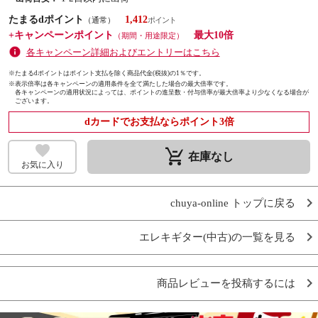
たまるdポイント
1,412
（通常）
+キャンペーンポイント
最大10倍
（期間・用途限定）
各キャンペーン詳細およびエントリーはこちら
※たまるdポイントはポイント支払を除く商品代金(税抜)の1％です。
※
表示倍率は各キャンペーンの適用条件を全て満たした場合の最大倍率です。
各キャンペーンの適用状況によっては、ポイントの進呈数・付与倍率が最大倍率より少なくなる場合が
ございます。
dカードでお支払ならポイント3倍
remove_shopping_cart
在庫なし
お気に入り
chuya-online トップに戻る
エレキギター(中古)の一覧を見る
商品レビューを投稿するには