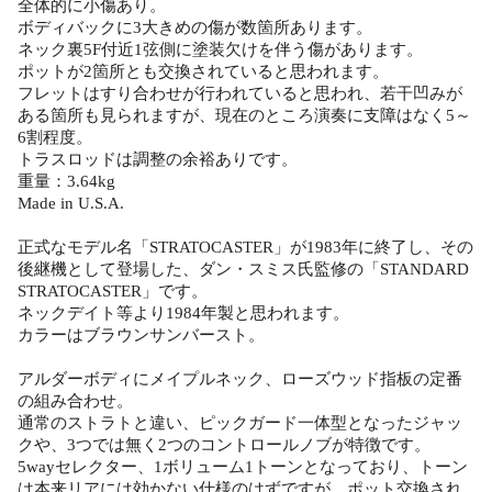
全体的に小傷あり。
ボディバックに3大きめの傷が数箇所あります。
ネック裏5F付近1弦側に塗装欠けを伴う傷があります。
ポットが2箇所とも交換されていると思われます。
フレットはすり合わせが行われていると思われ、若干凹みが
ある箇所も見られますが、現在のところ演奏に支障はなく5～
6割程度。
トラスロッドは調整の余裕ありです。
重量：3.64kg
Made in U.S.A.
正式なモデル名「STRATOCASTER」が1983年に終了し、その
後継機として登場した、ダン・スミス氏監修の「STANDARD
STRATOCASTER」です。
ネックデイト等より1984年製と思われます。
カラーはブラウンサンバースト。
アルダーボディにメイプルネック、ローズウッド指板の定番
の組み合わせ。
通常のストラトと違い、ピックガード一体型となったジャッ
クや、3つでは無く2つのコントロールノブが特徴です。
5wayセレクター、1ボリューム1トーンとなっており、トーン
は本来リアには効かない仕様のはずですが、ポット交換され