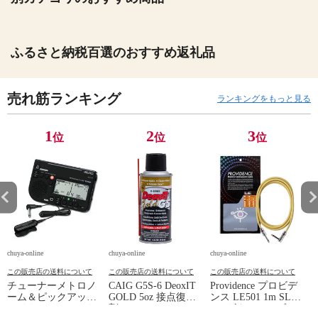
ふるさと納税百選のおすすめ返礼品
売れ筋ランキング
ランキングをもっと見る
1
2
3
位
位
位
chuya-online
chuya-online
chuya-online
ch
この販売店の送料について
この販売店の送料について
この販売店の送料について
チューナーメトロノ
CAIG G5S-6 DeoxIT
Providence プロビデ
ーム＆ピックアップ
GOLD 5oz 接点復活
ンス LE501 1m SL
E
マイク SEIKO セイ
剤
YL ギターケーブル
P