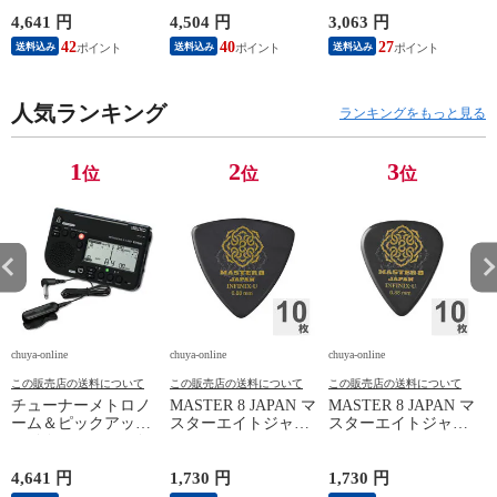
コー STH200BK SP
ギターシールド
スペシャルパック ブ
4,641 円
4,504 円
3,063 円
2
ラック
42
40
27
送料込み
送料込み
送料込み
人気ランキング
ランキングをもっと見る
1
2
3
位
位
位
chuya-online
chuya-online
chuya-online
ch
この販売店の送料について
この販売店の送料について
この販売店の送料について
チューナーメトロノ
MASTER 8 JAPAN マ
MASTER 8 JAPAN マ
P
ーム＆ピックアップ
スターエイトジャパ
スターエイトジャパ
ン
マイク SEIKO セイ
ン IFUHPS-TR088
ン IFUHPS-TD088
コー STH200BK SP
INFINIX-U Hard
INFINIX-U Hard
スペシャルパック ブ
Polish TRIANGLE
Polish TEARDROP
4,641 円
1,730 円
1,730 円
3
ラック
0.88mm ギターピッ
0.88mm ギターピッ