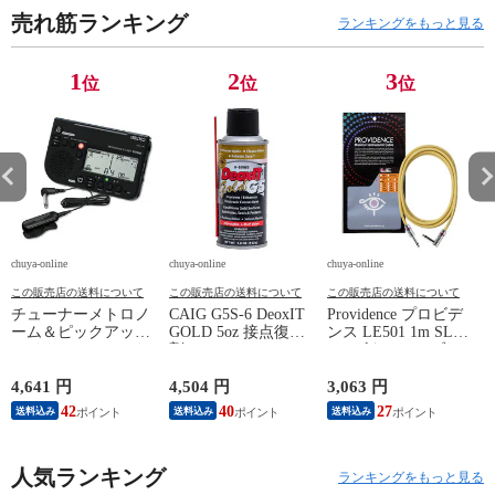
売れ筋ランキング
ランキングをもっと見る
1
2
3
位
位
位
chuya-online
chuya-online
chuya-online
ch
この販売店の送料について
この販売店の送料について
この販売店の送料について
チューナーメトロノ
CAIG G5S-6 DeoxIT
Providence プロビデ
ーム＆ピックアップ
GOLD 5oz 接点復活
ンス LE501 1m SL
E
マイク SEIKO セイ
剤
YL ギターケーブル
P
コー STH200BK SP
ギターシールド
スペシャルパック ブ
4,641 円
4,504 円
3,063 円
2
ラック
42
40
27
送料込み
送料込み
送料込み
人気ランキング
ランキングをもっと見る