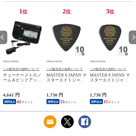
1
2
3
位
位
位
chuya-online
chuya-online
chuya-online
ch
この販売店の送料について
この販売店の送料について
この販売店の送料について
チューナーメトロノ
MASTER 8 JAPAN マ
MASTER 8 JAPAN マ
P
ーム＆ピックアップ
スターエイトジャパ
スターエイトジャパ
ン
マイク SEIKO セイ
ン IFUHPS-TR088
ン IFUHPS-TD088
コー STH200BK SP
INFINIX-U Hard
INFINIX-U Hard
スペシャルパック ブ
Polish TRIANGLE
Polish TEARDROP
4,641 円
1,730 円
1,730 円
3
ラック
0.88mm ギターピッ
0.88mm ギターピッ
42
15
15
送料込み
送料込み
送料込み
ク×10枚
ク×10枚