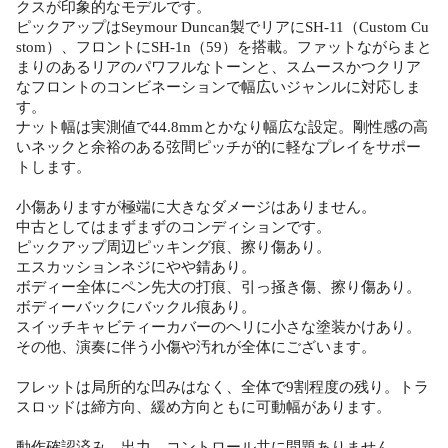
クスが印象的なモデルです。
ピックアップはSeymour Duncan製でリアにSH-11（Custom Cu
stom）、フロントにSH-1n（59）を搭載。ファットながらまと
まりのあるリアのパワフルなトーンと、スムースかつクリア
なフロントのコンビネーションで幅広いジャンルに対応しま
す。
ナット幅は実測値で44.8mmとかなり幅広な設定。剛性感の高
いネックと余裕のある弦間ピッチが的に軽なプレイをサポー
トします。
小傷ありますが極端に大きなダメージはありません。
中古としてはまずまずのコンディションです。
ピックアップ周辺ピッキング痕、擦り傷あり。
エスカッションネジにやや錆あり。
ボディー全体にペン先大の打痕、引っ掻き傷、擦り傷あり。
ボディーバックにバックル痕あり。
スイッチキャビティーカバーのヘリに小さな塗装かけあり。
その他、演奏に伴う小傷や汚れが全体にございます。
フレットは局所的な凹みはなく、全体で9割程度の残り。トラ
スロッドは締方向、緩め方向ともに可動幅があります。
動作確認済み。出力、コントロール共に問題ありません。