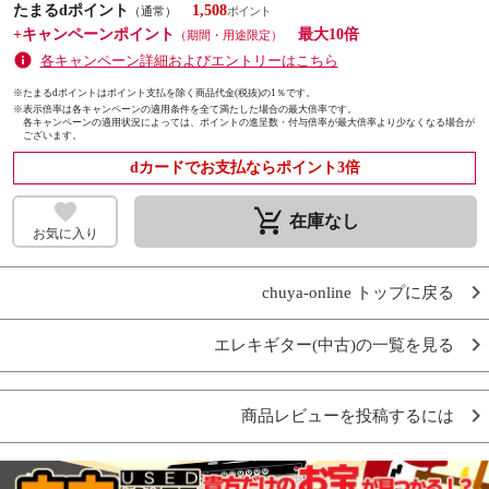
たまるdポイント
1,508
（通常）
+キャンペーンポイント
最大10倍
（期間・用途限定）
各キャンペーン詳細およびエントリーはこちら
※たまるdポイントはポイント支払を除く商品代金(税抜)の1％です。
※
表示倍率は各キャンペーンの適用条件を全て満たした場合の最大倍率です。
各キャンペーンの適用状況によっては、ポイントの進呈数・付与倍率が最大倍率より少なくなる場合が
ございます。
dカードでお支払ならポイント3倍
remove_shopping_cart
在庫なし
お気に入り
chuya-online トップに戻る
エレキギター(中古)の一覧を見る
商品レビューを投稿するには