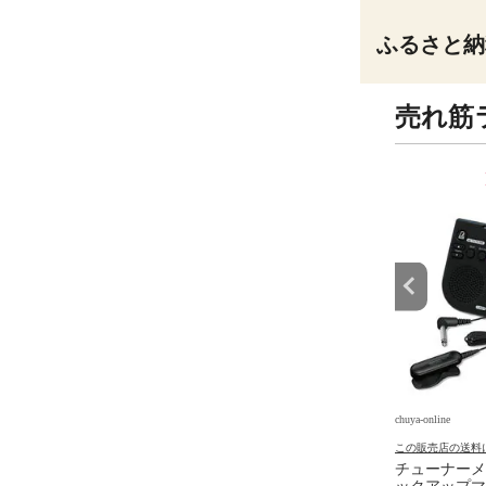
ふるさと納
売れ筋
9
10
位
位
e
chuya-online
chuya-online
の送料について
この販売店の送料について
この販売店の送料
R 8 JAPAN マスターエ
KIKUTANI GF-3-JP ギター足
チューナーメ