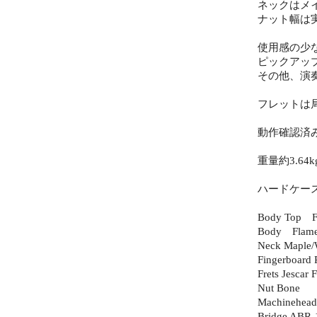
ネックはメ
ナット幅は実
使用感の少
ピックアッ
その他、演
フレットは
動作確認済
重量約3.64k
ハードケー
Body Top F
Body Flame
Neck Maple/
Fingerboard
Frets Jescar
Nut Bone
Machinehea
Bridge ABR