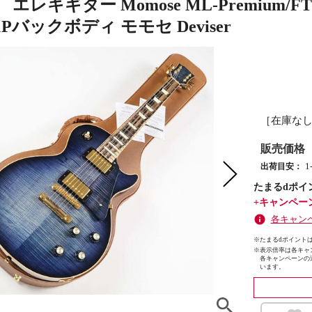
 エレキギター Momose ML-Premium
Pバックボディ モモセ Deviser
［在庫な
販売価格
出荷目安：
たまるdポイ
+キャンペー
各キャン
※たまるdポイントは
※
表示倍率は各キャ
各キャンペーンの
います。