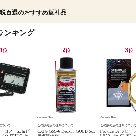
税百選のおすすめ返礼品
ランキング
1
2
3
位
位
位
chuya-online
chuya-online
について
この販売店の送料について
この販売店の送料につい
トロノーム＆ピ
CAIG G5S-6 DeoxIT GOLD 5oz
Providence プロ