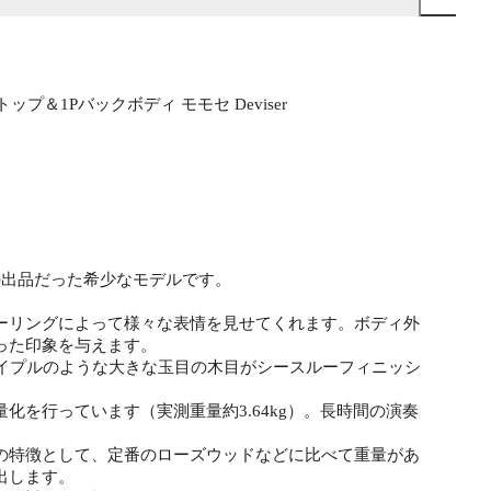
チトップ＆1Pバックボディ モモセ Deviser
の出品だった希少なモデルです。
ーリングによって様々な表情を見せてくれます。ボディ外
った印象を与えます。
イプルのような大きな玉目の木目がシースルーフィニッシ
を行っています（実測重量約3.64kg）。長時間の演奏
の特徴として、定番のローズウッドなどに比べて重量があ
出します。