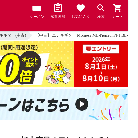
クーポン
閲覧履歴
お気に入り
検索
カート
キギター(中古)
【中古】 エレキギター Momose ML-Premium/FT BL