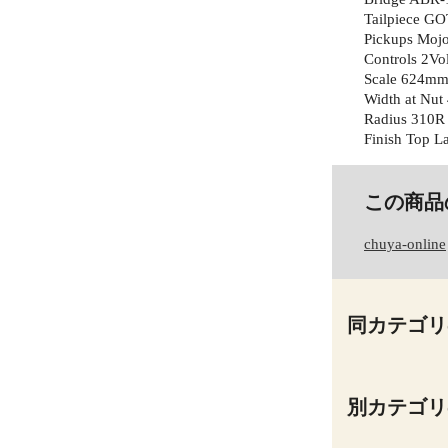
Tailpiece 
Pickups Moj
Controls 2Vo
Scale 624m
Width at Nu
Radius 310R
Finish Top L
この商品
chuya-online
同カテゴリ
別カテゴリ