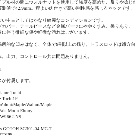
イプル材の間にウォルナットを使用して強度を高めた、反りや捻じ
測値で42.9mm。程よい肉付きで高い剛性感を感じるネックです。
ない中古としてはかなり綺麗なコンディションです。
プカバー、テールピースなど金属パーツにややくすみ、曇りあり。
奏に伴う微細な傷や軽微な汚れはございます。
局所的な凹みはなく、全体で9割以上の残り。トラスロッドは締方
み。出力、コントロール共に問題ありません。
g
スが付属します。
lame Tochi
 Tochi1P
Walnut/Maple/Walnut/Maple
 Pale Moon Ebony
 FW9662-NS
ds GOTOH SG301-04 MG-T
-1TYPE