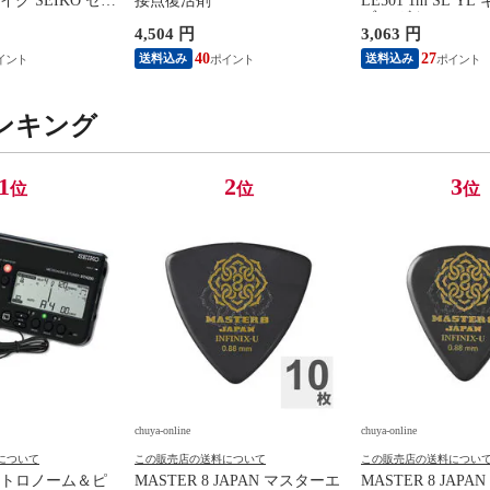
ク SEIKO セイ
接点復活剤
LE501 1m SL Y
0BK SP スペシャ
ブル ギターシール
4,504 円
3,063 円
ラック
40
27
送料込み
送料込み
ンキング
1
2
3
位
位
位
chuya-online
chuya-online
について
この販売店の送料について
この販売店の送料につい
トロノーム＆ピ
MASTER 8 JAPAN マスターエ
MASTER 8 JAP