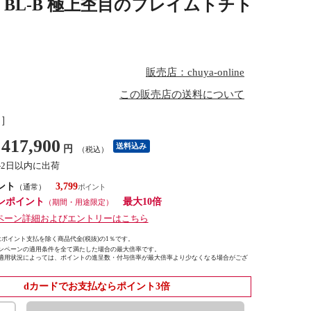
/FT BL-B 極上杢目のフレイムトチト
販売店：chuya-online
この販売店の送料について
し］
417,900
送料込み
円
（税込）
1-2日以内に出荷
ント
3,799
（通常）
ンポイント
最大10倍
（期間・用途限定）
ペーン詳細およびエントリーはこちら
ポイント支払を除く商品代金(税抜)の1％です。
ンペーンの適用条件を全て満たした場合の最大倍率です。
適用状況によっては、ポイントの進呈数・付与倍率が最大倍率より少なくなる場合がござ
dカードでお支払ならポイント3倍