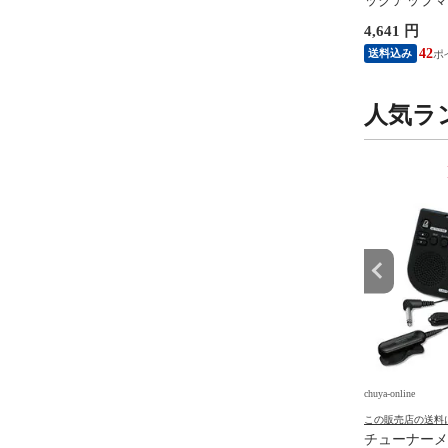
ン IFUHPS-TD088
台
ックアップマイ
-U Hard Polish
コー STH20
円
1,501 円
4,641 円
ROP 0.88mm ギターピ
ルパック ブ
0枚
15
13
42
送料込み
送料込み
人気ラ
9
10
位
位
e
chuya-online
chuya-online
の送料について
この販売店の送料について
この販売店の送料
ANI GF-3-JP ギター足
Gruv Gear FW-1PK-MED-SM
チューナーメ