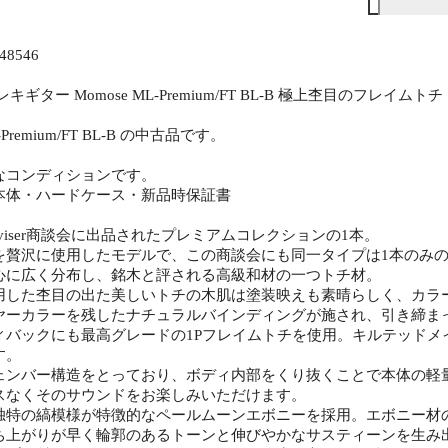
8546
キギター Momose ML-Premium/FT BL-B 極上杢目のフレイムト
L-Premium/FT BL-B の中古品です。
なコンディションです。
本体・ハードケース・新品時保証書
Deviser商談会に出品されたプレミアムコレクションの1本。
を贅沢に使用したモデルで、この商談会にも同一タイプは1本のみ
心に広く分布し、銘木と評される高級和材の一つトチ材。
用した杢目の出た美しいトチの木肌は塗装映えも素晴らしく、カラ
ヤーカラーを残したナチュラルバインディングが施され、引き締ま
ィバックにも最高グレードの1Pフレイムトチを使用。キルテッドメ
す。
ェンバー構造をとっており、ボディ内部をくり抜くことで本体の軽量化
スなくそのサウンドをお楽しみいただけます。
独特の縞模様が特徴的なペールムーンエボニーを採用。エボニー材
ち上がりが早く輪郭のあるトーンと伸びやかなサスティーンを生み