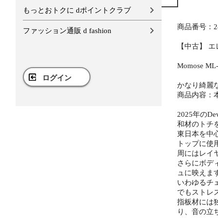
もっとおトクに dポイントクラブ
商品番号：24
ファッション通販 d fashion
【中古】 エレ
Momose M
ログイン
かなり綺麗
商品内容：
2025年の
和材のトチ
東日本を中
トップに使
周にはレイ
さらにボデ
ュに映えま
いわゆるチ
でもストレ
指板材には
り、音の立