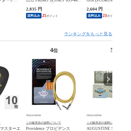
L ギターケー
2212 PRIMO SLINKY 095-44
GOLD/CORUM クラシ
ド
エレキギター弦×3セット
ター弦
2,835 円
2,604 円
25
23
送料込み
送料込み
ランキングをもっと見る
4
5
位
位
chuya-online
chuya-online
て
この販売店の送料について
この販売店の送料について
AN マスターエ
Providence プロビデンス
AUGUSTINE SAVAREZ