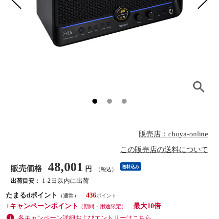
販売店：chuya-online
この販売店の送料について
48,001
販売価格
送料込み
円
（税込）
1-2日以内に出荷
出荷目安：
たまるdポイント
436
（通常）
+キャンペーンポイント
最大10倍
（期間・用途限定）
各キャンペーン詳細およびエントリーはこちら