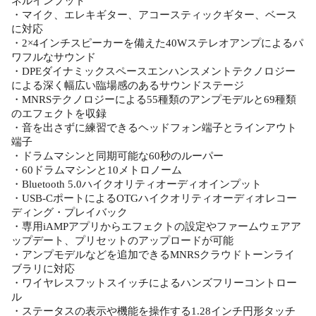
ネルインプット
・マイク、エレキギター、アコースティックギター、ベース
に対応
・2×4インチスピーカーを備えた40Wステレオアンプによるパ
ワフルなサウンド
・DPEダイナミックスペースエンハンスメントテクノロジー
による深く幅広い臨場感のあるサウンドステージ
・MNRSテクノロジーによる55種類のアンプモデルと69種類
のエフェクトを収録
・音を出さずに練習できるヘッドフォン端子とラインアウト
端子
・ドラムマシンと同期可能な60秒のルーパー
・60ドラムマシンと10メトロノーム
・Bluetooth 5.0ハイクオリティオーディオインプット
・USB-CポートによるOTGハイクオリティオーディオレコー
ディング・プレイバック
・専用iAMPアプリからエフェクトの設定やファームウェアア
ップデート、プリセットのアップロードが可能
・アンプモデルなどを追加できるMNRSクラウドトーンライ
ブラリに対応
・ワイヤレスフットスイッチによるハンズフリーコントロー
ル
・ステータスの表示や機能を操作する1.28インチ円形タッチ