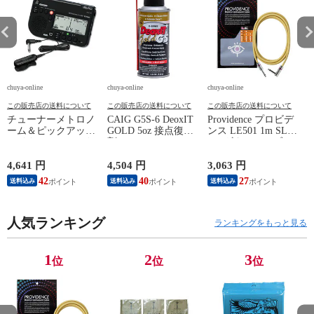
chuya-online
chuya-online
chuya-online
ch
この販売店の送料について
この販売店の送料について
この販売店の送料について
チューナーメトロノ
CAIG G5S-6 DeoxIT
Providence プロビデ
ーム＆ピックアップ
GOLD 5oz 接点復活
ンス LE501 1m SL
E
マイク SEIKO セイ
剤
YL ギターケーブル
P
コー STH200BK SP
ギターシールド
スペシャルパック ブ
4,641 円
4,504 円
3,063 円
2
ラック
42
40
27
送料込み
送料込み
送料込み
人気ランキング
ランキングをもっと見る
1
2
3
位
位
位