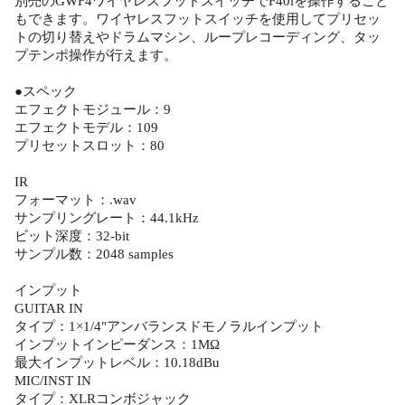
別売のGWF4ワイヤレスフットスイッチでF40iを操作すること
もできます。ワイヤレスフットスイッチを使用してプリセッ
トの切り替えやドラムマシン、ループレコーディング、タッ
プテンポ操作が行えます。
●スペック
エフェクトモジュール：9
エフェクトモデル：109
プリセットスロット：80
IR
フォーマット：.wav
サンプリングレート：44.1kHz
ビット深度：32-bit
サンプル数：2048 samples
インプット
GUITAR IN
タイプ：1×1/4"アンバランスドモノラルインプット
インプットインピーダンス：1MΩ
最大インプットレベル：10.18dBu
MIC/INST IN
タイプ：XLRコンボジャック