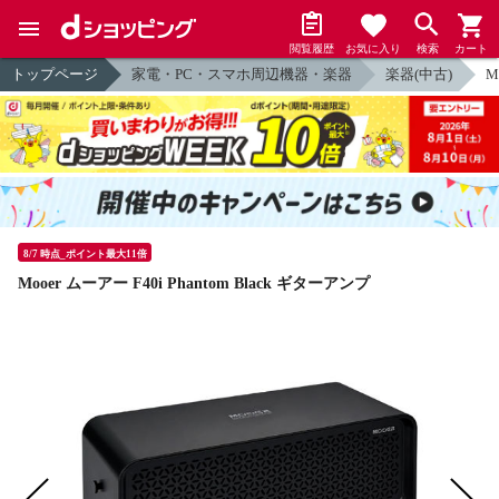
閲覧履歴
お気に入り
検索
カート
トップページ
家電・PC・スマホ周辺機器・楽器
楽器(中古)
M
8/7 時点_ポイント最大11倍
Mooer ムーアー F40i Phantom Black ギターアンプ