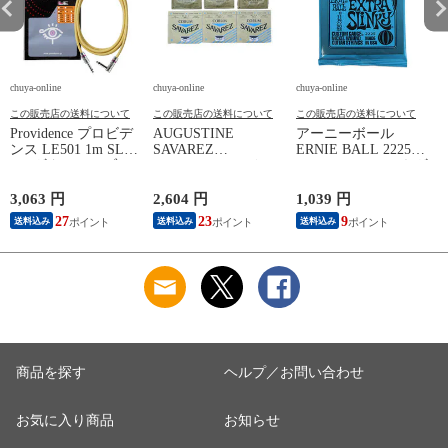
chuya-online
chuya-online
chuya-online
ch
この販売店の送料について
この販売店の送料について
この販売店の送料について
Providence プロビデ
AUGUSTINE
アーニーボール
S
ンス LE501 1m SL
SAVAREZ
ERNIE BALL 2225
N
YL ギターケーブル
GOLD/CORUM クラ
Extra Slinky エレキギ
C
ギターシールド
シックギター弦
ター弦
3,063 円
2,604 円
1,039 円
2
27
23
9
送料込み
送料込み
送料込み
商品を探す
ヘルプ／お問い合わせ
お気に入り商品
お知らせ