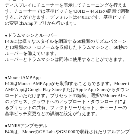
ディスプレイにチューナーを表示してチューニングを行えま
す。チューナーでは基準ピッチを430Hz～445Hzの範囲で調整
することができます。デフォルトは440Hzです。基準ピッチ
の変更はiAmpアプリから行います。
●ドラムマシンとルーパー
F40iには様々なスタイルを網羅する60種類のリズムパターン
と10種類のメトロノームを収録したドラムマシンと、60秒の
ルーパーを備えています。
ルーパーとドラムマシンは同時に使用することができます。
●Mooer iAMP App
F40iはMooer iAMP Appから制御することもできます。Mooer i
AMP AppはGoogle Play StoreまたはApple App Storeからダウン
ロードいただけます。プリセットの編集、選択やMooer AIへ
のアクセス、クラウドへのアップロード・ダウンロードによ
るプリセットの共有、ファクトリーリセット、チューナーの
基準ピッチ変更などの詳細な設定が行えます。
●MNRSアンプモデル
F40iは、MooerのGE LabsやGS1000で収録されたリアルアンプ