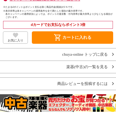
※たまるdポイントはポイント支払を除く商品代金(税抜)の1％です。
※
表示倍率は各キャンペーンの適用条件を全て満たした場合の最大倍率です。
各キャンペーンの適用状況によっては、ポイントの進呈数・付与倍率が最大倍率より少なくなる場合が
ございます。
dカードでお支払ならポイント3倍
shopping_cart
カートに入れる
お気に入り
chuya-online トップに戻る
楽器(中古)の一覧を見る
商品レビューを投稿するには