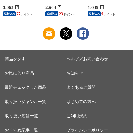
ギターシールド
シックギター弦
ター弦
3,063 円
2,604 円
1,039 円
2
27
23
9
送料込み
送料込み
送料込み
商品を探す
ヘルプ／お問い合わせ
お気に入り商品
お知らせ
最近チェックした商品
よくあるご質問
取り扱いジャンル一覧
はじめての方へ
取り扱い店舗一覧
ご利用規約
おすすめ記事一覧
プライバシーポリシー