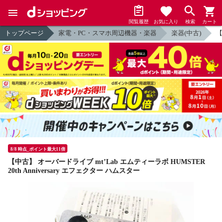
閲覧履歴
お気に入り
検索
カート
トップページ
家電・PC・スマホ周辺機器・楽器
楽器(中古)
【
8/8 時点_ポイント最大11倍
【中古】 オーバードライブ mt’Lab エムティーラボ HUMSTER
20th Anniversary エフェクター ハムスター