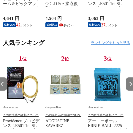
ーム＆ピックアップ
GOLD 5oz 接点復活
ンス LE501 1m SL
E
マイク SEIKO セイ
剤
YL ギターケーブル
P
コー STH200BK SP
ギターシールド
スペシャルパック ブ
4,641 円
4,504 円
3,063 円
2
ラック
42
40
27
送料込み
送料込み
送料込み
人気ランキング
ランキングをもっと見る
1
2
3
位
位
位
chuya-online
chuya-online
chuya-online
ch
この販売店の送料について
この販売店の送料について
この販売店の送料について
Providence プロビデ
AUGUSTINE
アーニーボール
S
ンス LE501 1m SL
SAVAREZ
ERNIE BALL 2225
N
YL ギターケーブル
GOLD/CORUM クラ
Extra Slinky エレキギ
C