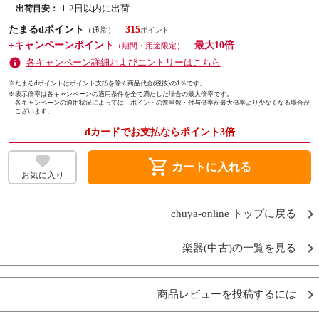
1-2日以内に出荷
出荷目安：
たまるdポイント
315
（通常）
+キャンペーンポイント
最大10倍
（期間・用途限定）
各キャンペーン詳細およびエントリーはこちら
※たまるdポイントはポイント支払を除く商品代金(税抜)の1％です。
※
表示倍率は各キャンペーンの適用条件を全て満たした場合の最大倍率です。
各キャンペーンの適用状況によっては、ポイントの進呈数・付与倍率が最大倍率より少なくなる場合が
ございます。
dカードでお支払ならポイント3倍
shopping_cart
カートに入れる
お気に入り
chuya-online トップに戻る
楽器(中古)の一覧を見る
商品レビューを投稿するには