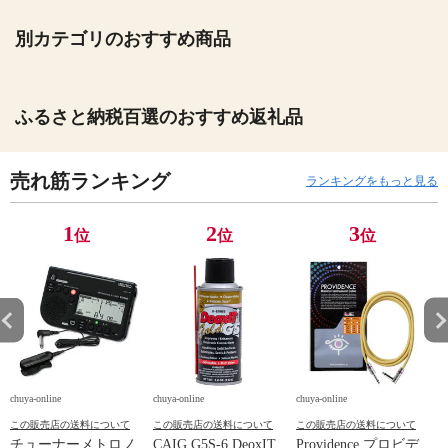
別カテゴリのおすすめ商品
ふるさと納税百選のおすすめ返礼品
売れ筋ランキング
ランキングをもっと見る
1
2
3
位
位
位
chuya-online
chuya-online
chuya-online
ch
この販売店の送料について
この販売店の送料について
この販売店の送料について
チューナーメトロノ
CAIG G5S-6 DeoxIT
Providence プロビデ