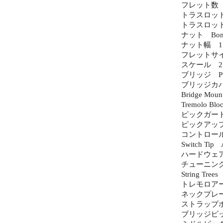
フレット数 
トラスロッド Vin
トラスロッドナット
ナット Bon
ナット幅 1.65
フレットサイズ 
スケール 25.5
ブリッジ Pure V
ブリッジカバー/
Bridge Moun
Tremolo Bloc
ピックガード 1
ピックアップカ
コントロールノ
Switch Tip 
ハードウェアフ
チューニングマシ
String Trees
トレモロアーム
ネックプレート 4
ストラップボタン
ブリッジピックアップ