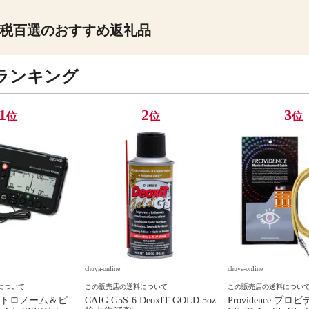
税百選のおすすめ返礼品
ランキング
1
2
3
位
位
位
chuya-online
chuya-online
について
この販売店の送料について
この販売店の送料につい
トロノーム＆ピ
CAIG G5S-6 DeoxIT GOLD 5oz
Providence プロ