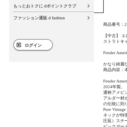
もっとおトクに dポイントクラブ
ファッション通販 d fashion
商品番号：25
【中古】 エレキギタ
ストラトキャ
ログイン
Fender Amer
かなり綺麗
商品内容：本
Fender Amer
2024年製。
通称アメビン
アルダー材が
の伝統に則
Pure Vi
ネックが特
圧延）スチールブ
ピックガー