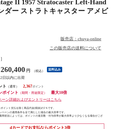
I 1957 Stratocaster Left-Hand
024年製 フェンダー ストラトキャスター アメビ
販売店：chuya-online
この販売店の送料について
し］
260,400
送料込み
円
（税込）
1-2日以内に出荷
ント
2,367
（通常）
ンポイント
最大10倍
（期間・用途限定）
ペーン詳細およびエントリーはこちら
ポイント支払を除く商品代金(税抜)の1％です。
ンペーンの適用条件を全て満たした場合の最大倍率です。
適用状況によっては、ポイントの進呈数・付与倍率が最大倍率より少なくなる場合がござ
dカードでお支払ならポイント3倍