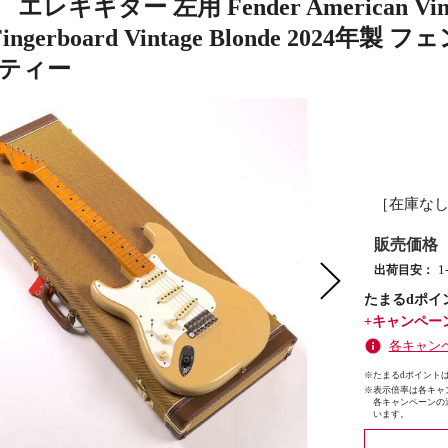
レキギター 左用 Fender American Vintage I
 Fingerboard Vintage Blonde 2
フティー
［在庫な
販売価格
出荷目安：
たまるdポイ
+キャンペー
各キャン
※たまるdポイントは
※
表示倍率は各キャ
各キャンペーンの
います。