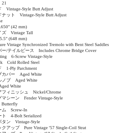
21
tage-Style Butt Adjust
 Vintage-Style Butt Adjust
e
0" (42 mm)
Vintage Tall
" (648 mm)
intage Synchronized Tremolo with Bent Steel Saddles
テイルピース Includes Chrome Bridge Cover
ting 6-Screw Vintage-Style
k Cold Rolled Steel
-Ply Parchment
バー Aged White
ブ Aged White
Aged White
ィニッシュ Nickel/Chrome
ーン Fender Vintage-Style
 Butterfly
 Screw-In
-Bolt Serialized
 Vintage-Style
 Pure Vintage '57 Single-Coil Strat