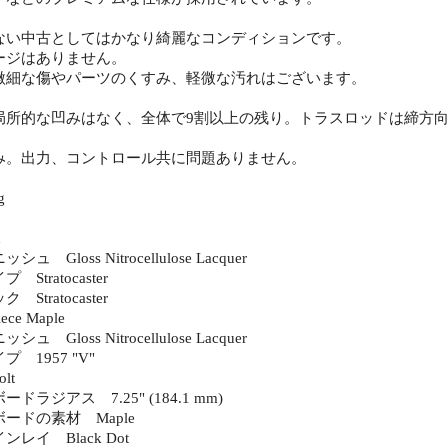
ない中古としてはかなり綺麗なコンディションです。
ージはありません。
微細な傷やパーツのくすみ、軽微な汚れはございます。
局所的な凹みはなく、全体で9割以上の残り。トラスロッドは締方
み。出力、コントロール共に問題ありません。
g
h
 Gloss Nitrocellulose Lacquer
Stratocaster
Stratocaster
ce Maple
 Gloss Nitrocellulose Lacquer
 1957 "V"
lt
ドラジアス 7.25" (184.1 mm)
ードの素材 Maple
レイ Black Dot