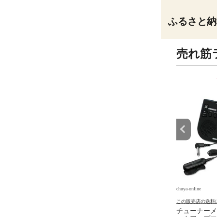
ふるさと納
売れ筋
9
10
位
位
e
chuya-online
chuya-online
の送料について
この販売店の送料について
この販売店の送料
R 8 JAPAN マスターエ
MASTER 8 JAPAN マスターエ
チューナーメ