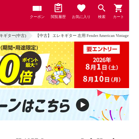
クーポン
閲覧履歴
お気に入り
検索
カート
キギター(中古)
【中古】 エレキギター 左用 Fender American Vintage II 19