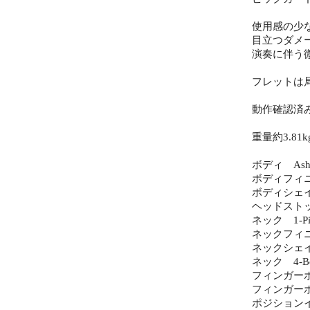
使用感の少
目立つダメ
演奏に伴う
フレットは
動作確認済
重量約3.81k
ボディ As
ボディフィニッシュ
ボディシェイプ 
ヘッドストック 
ネック 1-Pie
ネックフィニッシュ
ネックシェイプ
ネック 4-Bo
フィンガーボー
フィンガーボ
ポジションイン