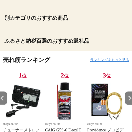
別カテゴリのおすすめ商品
ふるさと納税百選のおすすめ返礼品
売れ筋ランキング
ランキングをもっと見る
1
2
3
位
位
位
chuya-online
chuya-online
chuya-online
ch
チューナーメトロノ
CAIG G5S-6 DeoxIT
Providence プロビデ