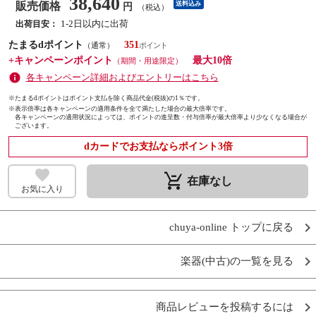
38,640
販売価格
送料込み
円
（税込）
1-2日以内に出荷
出荷目安：
たまるdポイント
351
（通常）
+キャンペーンポイント
最大10倍
（期間・用途限定）
各キャンペーン詳細およびエントリーはこちら
※たまるdポイントはポイント支払を除く商品代金(税抜)の1％です。
※
表示倍率は各キャンペーンの適用条件を全て満たした場合の最大倍率です。
各キャンペーンの適用状況によっては、ポイントの進呈数・付与倍率が最大倍率より少なくなる場合が
ございます。
dカードでお支払ならポイント3倍
remove_shopping_cart
在庫なし
お気に入り
chuya-online トップに戻る
楽器(中古)の一覧を見る
商品レビューを投稿するには