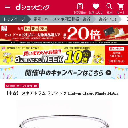
閲覧履歴
お気に入り
検索
カート
トップページ
家電・PC・スマホ周辺機器・楽器
楽器(中古)
【
8/6 時点_ポイント最大11倍
【中古】 スネアドラム ラディック Ludwig Classic Maple 14x6.5