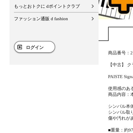
もっとおトクに dポイントクラブ
ファッション通販 d fashion
ログイン
商品番号：25
【中古】 クラッ
PAISTE Si
使用感のあ
商品内容：
シンバル本
シンバル取
傷や汚れが
■重量：約97