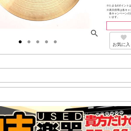
※たまるdポイントは
※
表示倍率は各キャ
各キャンペーンの
います。
お気に入