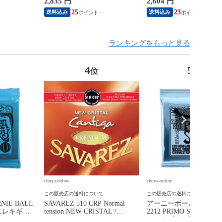
2,835 円
2,604 円
25
23
送料込み
送料込み
ランキングをもっと見る
4
5
位
位
chuya-online
chuya-online
て
この販売店の送料について
この販売店の送料について
IE BALL
SAVAREZ 510 CRP Normal
アーニーボール ERNIE 
ky エレキギタ
tension NEW CRISTAL /
2212 PRIMO SLINKY 09
Cantiga PREMIUM クラシック
エレキギター弦×3セッ