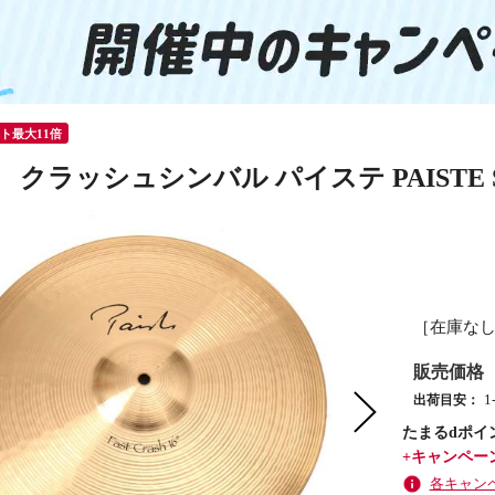
ント最大11倍
クラッシュシンバル パイステ PAISTE Signat
［在庫な
販売価格
出荷目安：
たまるdポイ
+キャンペー
各キャン