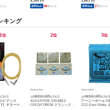
4,504 円
3,063 円
ラック
40
27
送料込み
送料込み
ンキング
1
2
3
位
位
位
chuya-online
chuya-online
について
この販売店の送料について
この販売店の送料につい
e プロビデンス
AUGUSTINE SAVAREZ
アーニーボール ERN
SL YL ギターケー
GOLD/CORUM クラシックギ
2225 Extra Slin
シールド
ター弦
ー弦