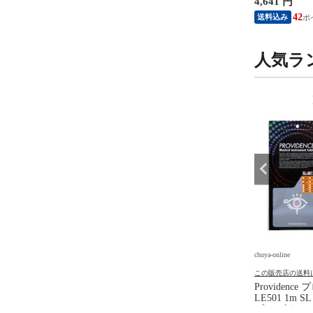
円
1,730 円
4,641 円
GLE 0.88mm ギターピ
TEARDROP 0.88mm ギターピ
ルパック ブ
0枚
ック×10枚
15
15
42
送料込み
送料込み
人気ラ
9
10
位
位
e
chuya-online
chuya-online
の送料について
この販売店の送料について
この販売店の送料
R 8 JAPAN マスターエ
MASTER 8 JAPAN マスターエ
Providenc
ン IFUHPS-TR088
イトジャパン IFUHPS-TD088
LE501 1m 
-U Hard Polish
INFINIX-U Hard Polish
ブル ギター