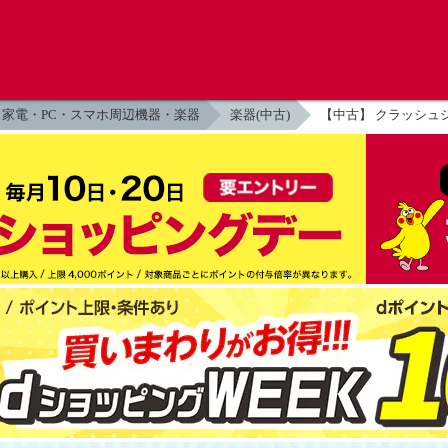
家電・PC・スマホ周辺機器・楽器
楽器(中古)
【中古】 クラッシュシンバル 