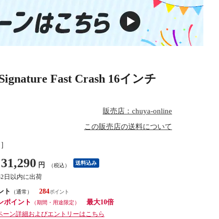
ure Fast Crash 16インチ
販売店：chuya-online
この販売店の送料について
し］
31,290
送料込み
円
（税込）
1-2日以内に出荷
ント
284
（通常）
ンポイント
最大10倍
（期間・用途限定）
ペーン詳細およびエントリーはこちら