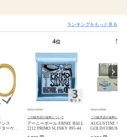
ランキングをもっと見る
4
5
位
位
chuya-online
chuya-online
て
この販売店の送料について
この販売店の送料について
ビデンス
アーニーボール ERNIE BALL
AUGUSTINE SAVAREZ
L ギターケー
2212 PRIMO SLINKY 095-44
GOLD/CORUM クラシ
ド
エレキギター弦×3セット
ター弦