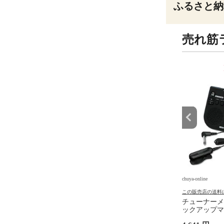
ふるさと納
売れ筋
9
10
位
位
e
chuya-online
chuya-online
の送料について
この販売店の送料について
この販売店の送料
R 8 JAPAN マスターエ
MASTER 8 JAPAN マスターエ
チューナーメ
ン IFUHPS-TR088
イトジャパン IFUHPS-TD088
ックアップマイ
-U Hard Polish
INFINIX-U Hard Polish
コー STH20