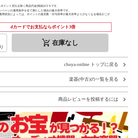
ポイント支払を除く商品代金(税抜)の1％です。
ンペーンの適用条件を全て満たした場合の最大倍率です。
適用状況によっては、ポイントの進呈数・付与倍率が最大倍率より少なくなる場合がござ
dカードでお支払ならポイント3倍
remove_shopping_cart
在庫なし
り
chuya-online トップに戻る
楽器(中古)の一覧を見る
商品レビューを投稿するには