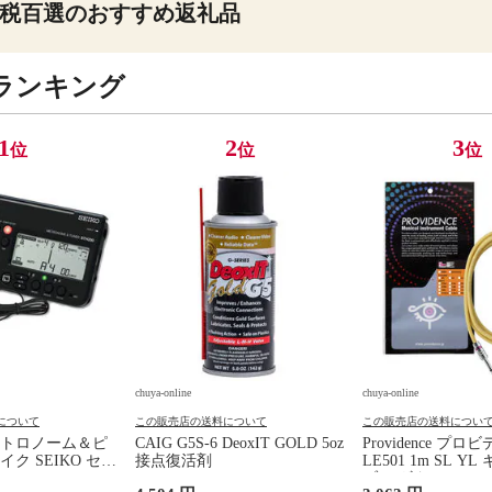
税百選のおすすめ返礼品
ランキング
1
2
3
位
位
位
chuya-online
chuya-online
について
この販売店の送料について
この販売店の送料につい
トロノーム＆ピ
CAIG G5S-6 DeoxIT GOLD 5oz
Providence プロ
ク SEIKO セイ
接点復活剤
LE501 1m SL Y
0BK SP スペシャ
ブル ギターシール