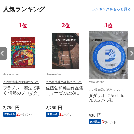
人気ランキング
ランキングをもっと見る
1
2
3
位
位
位
chuya-online
chuya-online
ch
chuya-online
この販売店の送料について
この販売店の送料について
フラメンコ奏法で弾
佐藤弘和編曲作品集
P
この販売店の送料について
く 情熱のソロギタ
エリーゼのために～
L
ダダリオ D'Addario
ー・アレンジ曲集 模
ギターのためのクラ
PL015 バラ弦
範演奏CD付 ドレミ
シック名曲コレクシ
楽譜出版社
ョン 現代ギター社
2,750 円
2,750 円
3
25
25
送料込み
送料込み
430 円
3
送料込み