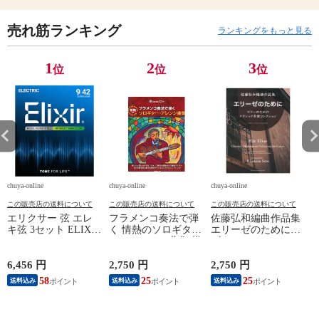
売れ筋ランキング
ランキングをもっと見る
1
2
3
位
位
位
chuya-online
chuya-online
chuya-online
ch
この販売店の送料について
この販売店の送料について
この販売店の送料について
エリクサー 弦 エレ
フラメンコ奏法で弾
佐藤弘和編曲作品集
キ弦 3セット ELIXIR
く 情熱のソロギタ
エリーゼのために～
19002 OPTIWEB
ー・アレンジ曲集 模
ギターのためのクラ
Super Light 09-42 エ
範演奏CD付 ドレミ
シック名曲コレクシ
レキギター弦 3セッ
楽譜出版社
ョン 現代ギター社
6,456 円
2,750 円
2,750 円
1
ト オプティウェブ
58
25
25
送料込み
送料込み
送料込み
スーパーライト