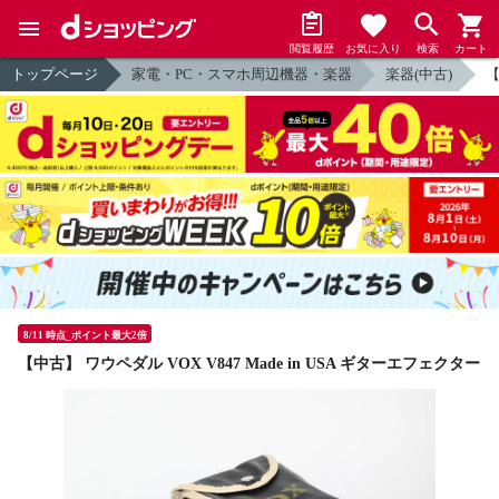
閲覧履歴
お気に入り
検索
カート
トップページ
家電・PC・スマホ周辺機器・楽器
楽器(中古)
【
8/11 時点_ポイント最大2倍
【中古】 ワウペダル VOX V847 Made in USA ギターエフェクター