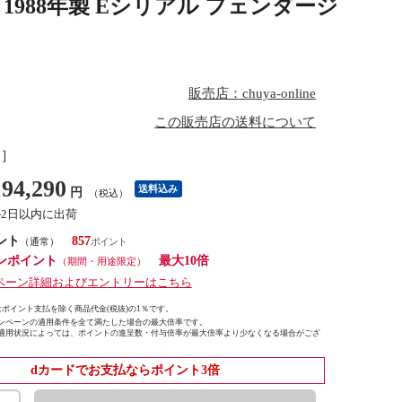
2TS 1988年製 Eシリアル フェンダージ
販売店：chuya-online
この販売店の送料について
し］
94,290
送料込み
円
（税込）
1-2日以内に出荷
ント
857
（通常）
ンポイント
最大10倍
（期間・用途限定）
ペーン詳細およびエントリーはこちら
ポイント支払を除く商品代金(税抜)の1％です。
ンペーンの適用条件を全て満たした場合の最大倍率です。
適用状況によっては、ポイントの進呈数・付与倍率が最大倍率より少なくなる場合がござ
dカードでお支払ならポイント3倍