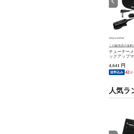
e
chuya-online
chuya-online
の送料について
この販売店の送料について
この販売店の送料
R 8 JAPAN マスターエ
MASTER 8 JAPAN マスターエ
チューナーメ
ン IFUHPS-TR088
イトジャパン IFUHPS-TD088
ックアップマイ
-U Hard Polish
INFINIX-U Hard Polish
コー STH20
円
1,730 円
4,641 円
GLE 0.88mm ギターピ
TEARDROP 0.88mm ギターピ
ルパック ブ
0枚
ック×10枚
15
15
42
送料込み
送料込み
人気ラ
9
10
位
位