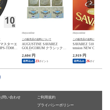
chuya-online
chuya-online
て
この販売店の送料について
この販売店の送料について
AN マスターエ
AUGUSTINE SAVAREZ
SAVAREZ 510 CRP Norm
S-TD088
GOLD/CORUM クラシックギ
tension NEW CRISTAL /
lish
ター弦
Cantiga PREMIUM ク
2,604 円
2,919 円
8mm ギターピ
ギター弦
23
26
送料込み
送料込み
お問い合わせ
ご利用規約
プライバシーポリシー