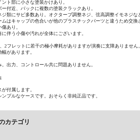
イント部に小さな塗装かけあり。
ボー付近、バックに複数の塗装クラックあり。
ネジ類にサビ多数あり。オクターブ調整ネジ、弦高調整イモネジな
ームはキャップの色合いが他のプラスチックパーツと違うため交換
小傷あり。
奏に伴う小傷や汚れが全体にございます。
1、2フレットに若干の極小摩耗がありますが演奏に支障ありません
動幅があります。
み。出力、コントロール共に問題ありません。
g
スが付属します。
シンプルなケースです。おそらく非純正品です。
のカテゴリ