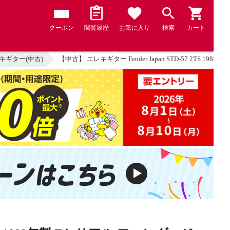
クーポン
閲覧履歴
お気に入り
検索
カート
キギター(中古)
【中古】 エレキギター Fender Japan STD-57 2TS