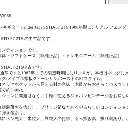
3068
キギター Fender Japan STD-57 2TS 1988年製 Eシリアル
pan STD-57 2TS の中古品です。
コンディションです。
本体・ソフトケース（非純正品）・トレモロアーム（非純正品）
pan STD-57 2TS中古です。
通常ですと1987年までの製造時期になりますが、本機はネックにメ
ク/メイプル指板/2トーンサンバーストの57スタイル。
はネックポケットから見える材の色味、木目からおそらくバスウッ
約3.40kg。
ィションに問題はなく、手軽に使えるジャパンビンテージをお探し
（塗装落ちを含む）、ブリッジ錆などある中古らしいコンディショ
ド弾き傷あり。
体にペン先大、米粒大、豆粒大の打痕、引っ掻き傷、擦り傷あり。
。