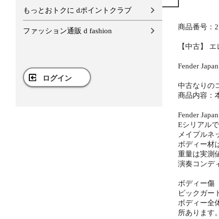
もっとおトクに dポイントクラブ
商品番号：25
ファッション通販 d fashion
【中古】 エレ
Fender Ja
ログイン
中古なりの
商品内容：
Fender Ja
Eシリアルで
メイプルネッ
ボディー材
重量は実測値で
演奏コンデ
ボディー傷
ピックガー
ボディー全
所あります