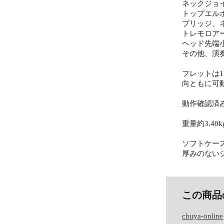
ネックジョ
トップエル
ブリッジ、
トレモロア
ヘッド先端
その他、演
フレットは
向ともに可
動作確認済
重量約3.40k
ソフトケー
厚みのない
この商品
chuya-online