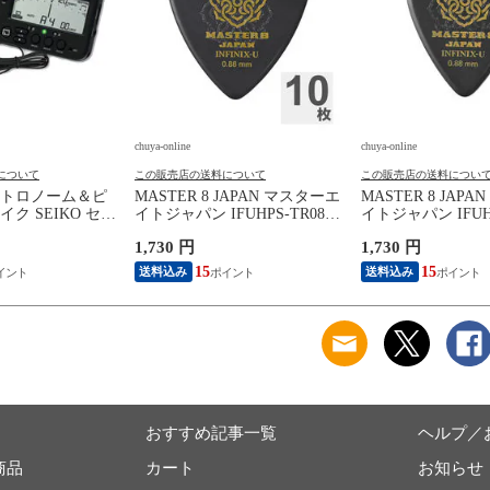
chuya-online
chuya-online
について
この販売店の送料について
この販売店の送料につい
トロノーム＆ピ
MASTER 8 JAPAN マスターエ
MASTER 8 JAP
ク SEIKO セイ
イトジャパン IFUHPS-TR088
イトジャパン IFUHP
0BK SP スペシャ
INFINIX-U Hard Polish
INFINIX-U Hard Po
1,730 円
1,730 円
ラック
TRIANGLE 0.88mm ギターピ
TEARDROP 0.8
ック×10枚
ック×10枚
15
15
送料込み
送料込み
おすすめ記事一覧
ヘルプ／
商品
カート
お知らせ