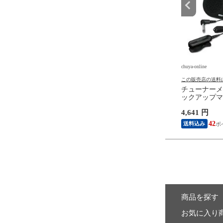
e
chuya-online
chuya-online
の送料について
この販売店の送料について
この販売店の送料
ear FW-1PK-MED-SM
GG635 佐藤弘和 音楽のおもち
チューナーメ
ps Wood Walnut Prints
ゃ箱 初心者のための40のやさ
ックアップマイ
k スモール 6弦エレキギ
しいギター小品集 現代ギター
コー STH20
円
1,980 円
4,641 円
弦ベース用 フレットラ
社
ルパック ブ
18
18
42
送料込み
送料込み
商品を探す
お気に入り