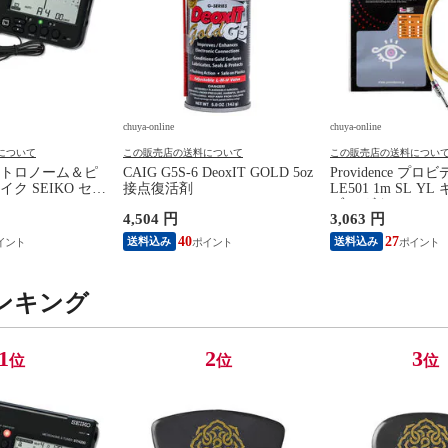
chuya-online
chuya-online
について
この販売店の送料について
この販売店の送料につい
トロノーム＆ピ
CAIG G5S-6 DeoxIT GOLD 5oz
Providence プロ
ク SEIKO セイ
接点復活剤
LE501 1m SL Y
0BK SP スペシャ
ブル ギターシール
4,504 円
3,063 円
ラック
40
27
送料込み
送料込み
ンキング
1
2
3
位
位
位