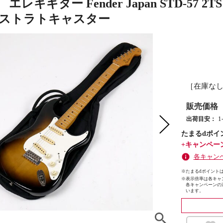
エレキギター Fender Japan STD-57 
 ストラトキャスター
［在庫な
販売価格
出荷目安：
たまるdポイ
+キャンペー
各キャン
※たまるdポイントは
※
表示倍率は各キャ
各キャンペーンの
います。