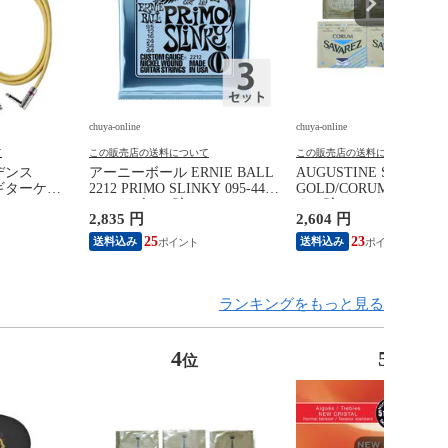
chuya-online
chuya-online
て
この販売店の送料について
この販売店の送料について
ビデンス
アーニーボール ERNIE BALL
AUGUSTINE SAVAREZ
L ギターケー
2212 PRIMO SLINKY 095-44
GOLD/CORUM クラシ
ド
エレキギター弦×3セット
ター弦
2,835 円
2,604 円
25
23
送料込み
送料込み
ランキングをもっと見る
4
5
位
位