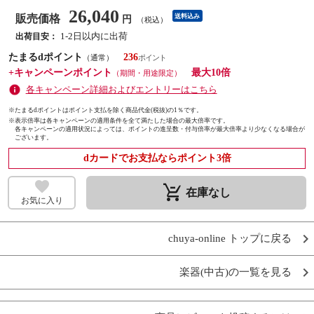
26,040
販売価格
送料込み
円
（税込）
1-2日以内に出荷
出荷目安：
たまるdポイント
236
（通常）
+キャンペーンポイント
最大10倍
（期間・用途限定）
各キャンペーン詳細およびエントリーはこちら
※たまるdポイントはポイント支払を除く商品代金(税抜)の1％です。
※
表示倍率は各キャンペーンの適用条件を全て満たした場合の最大倍率です。
各キャンペーンの適用状況によっては、ポイントの進呈数・付与倍率が最大倍率より少なくなる場合が
ございます。
dカードでお支払ならポイント3倍
remove_shopping_cart
在庫なし
お気に入り
chuya-online トップに戻る
楽器(中古)の一覧を見る