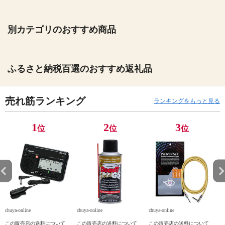
別カテゴリのおすすめ商品
ふるさと納税百選のおすすめ返礼品
売れ筋ランキング
ランキングをもっと見る
1
2
3
位
位
位
chuya-online
chuya-online
chuya-online
ch
この販売店の送料について
この販売店の送料について
この販売店の送料について