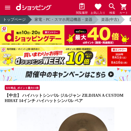
閲覧履歴
お気に入り
検索
カート
トップページ
家電・PC・スマホ周辺機器・楽器
楽器(中古)
【
8/8 時点_ポイント最大11倍
【中古】 ハイハットシンバル ジルジャン ZILDJIAN A CUSTOM
HIHAT 14インチ ハイハットシンバル ペア