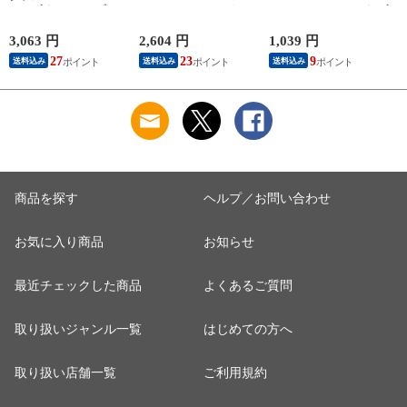
YL ギターケーブル
GOLD/CORUM クラ
Extra Slinky エレキギ
C
ギターシールド
シックギター弦
ター弦
3,063 円
2,604 円
1,039 円
2
27
23
9
送料込み
送料込み
送料込み
商品を探す
ヘルプ／お問い合わせ
お気に入り商品
お知らせ
最近チェックした商品
よくあるご質問
取り扱いジャンル一覧
はじめての方へ
取り扱い店舗一覧
ご利用規約