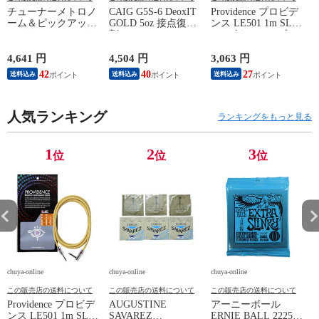
チューナーメトロノ
CAIG G5S-6 DeoxIT
Providence プロビデ
ーム＆ピックアップ
GOLD 5oz 接点復活
ンス LE501 1m SL
E
マイク SEIKO セイ
剤
YL ギターケーブル
P
コー STH200BK SP
ギターシールド
スペシャルパック ブ
4,641 円
4,504 円
3,063 円
2
ラック
42
40
27
送料込み
送料込み
送料込み
人気ランキング
ランキングをもっと見る
1
2
3
位
位
位
chuya-online
chuya-online
chuya-online
ch
この販売店の送料について
この販売店の送料について
この販売店の送料について
Providence プロビデ
AUGUSTINE
アーニーボール
S
ンス LE501 1m SL
SAVAREZ
ERNIE BALL 2225
N