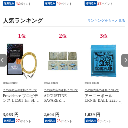
ラック
42
40
27
送料込み
送料込み
送料込み
人気ランキング
ランキングをもっと見る
1
2
3
位
位
位
chuya-online
chuya-online
chuya-online
ch
この販売店の送料について
この販売店の送料について
この販売店の送料について
Providence プロビデ
AUGUSTINE
アーニーボール
S
ンス LE501 1m SL
SAVAREZ
ERNIE BALL 2225
N
YL ギターケーブル
GOLD/CORUM クラ
Extra Slinky エレキギ
C
ギターシールド
シックギター弦
ター弦
3,063 円
2,604 円
1,039 円
2
27
23
9
送料込み
送料込み
送料込み