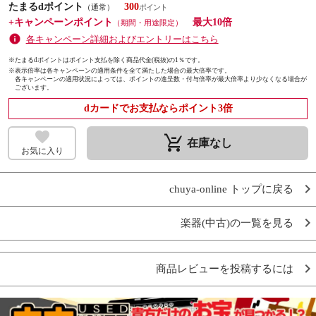
たまるdポイント
300
（通常）
+キャンペーンポイント
最大10倍
（期間・用途限定）
各キャンペーン詳細およびエントリーはこちら
※たまるdポイントはポイント支払を除く商品代金(税抜)の1％です。
※
表示倍率は各キャンペーンの適用条件を全て満たした場合の最大倍率です。
各キャンペーンの適用状況によっては、ポイントの進呈数・付与倍率が最大倍率より少なくなる場合が
ございます。
dカードでお支払ならポイント3倍
remove_shopping_cart
在庫なし
お気に入り
chuya-online トップに戻る
楽器(中古)の一覧を見る
商品レビューを投稿するには