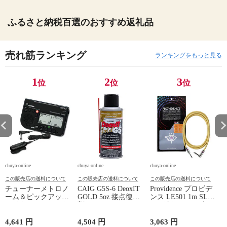
ふるさと納税百選のおすすめ返礼品
売れ筋ランキング
ランキングをもっと見る
1
2
3
位
位
位
chuya-online
chuya-online
chuya-online
ch
この販売店の送料について
この販売店の送料について
この販売店の送料について
チューナーメトロノ
CAIG G5S-6 DeoxIT
Providence プロビデ
ーム＆ピックアップ
GOLD 5oz 接点復活
ンス LE501 1m SL
E
マイク SEIKO セイ
剤
YL ギターケーブル
P
コー STH200BK SP
ギターシールド
スペシャルパック ブ
4,641 円
4,504 円
3,063 円
2