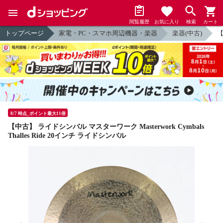
閲覧履歴
お気に入り
検索
カート
トップページ
家電・PC・スマホ周辺機器・楽器
楽器(中古)
【
8/7 時点_ポイント最大11倍
【中古】 ライドシンバル マスターワーク Masterwork Cymbals
Thalles Ride 20インチ ライドシンバル