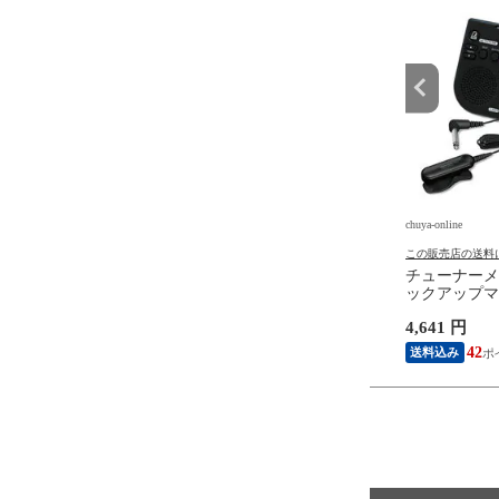
e
chuya-online
chuya-online
の送料について
この販売店の送料について
この販売店の送料
ear FW-1PK-MED-SM
GG635 佐藤弘和 音楽のおもち
チューナーメ
ps Wood Walnut Prints
ゃ箱 初心者のための40のやさ
ックアップマイ
k スモール 6弦エレキギ
しいギター小品集 現代ギター
コー STH20
円
1,980 円
4,641 円
弦ベース用 フレットラ
社
ルパック ブ
18
18
42
送料込み
送料込み