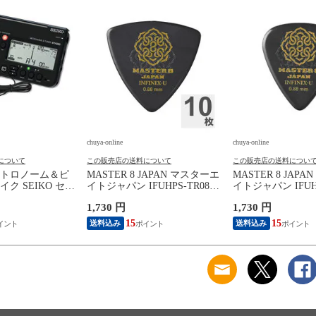
chuya-online
chuya-online
について
この販売店の送料について
この販売店の送料につい
トロノーム＆ピ
MASTER 8 JAPAN マスターエ
MASTER 8 JAP
ク SEIKO セイ
イトジャパン IFUHPS-TR088
イトジャパン IFUHP
0BK SP スペシャ
INFINIX-U Hard Polish
INFINIX-U Hard Po
1,730 円
1,730 円
ラック
TRIANGLE 0.88mm ギターピ
TEARDROP 0.8
ック×10枚
ック×10枚
15
15
送料込み
送料込み