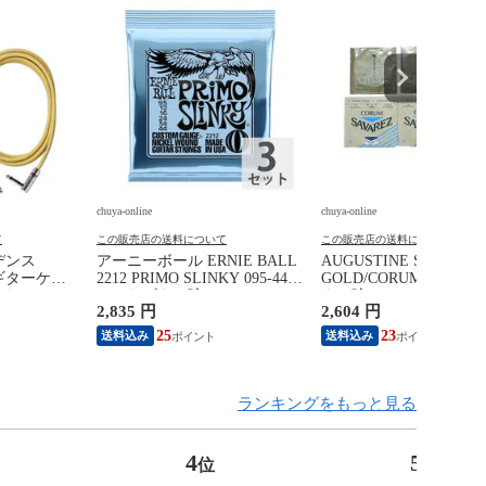
chuya-online
chuya-online
て
この販売店の送料について
この販売店の送料について
ビデンス
アーニーボール ERNIE BALL
AUGUSTINE SAVAREZ
L ギターケー
2212 PRIMO SLINKY 095-44
GOLD/CORUM クラシ
ド
エレキギター弦×3セット
ター弦
2,835 円
2,604 円
25
23
送料込み
送料込み
ランキングをもっと見る
4
5
位
位