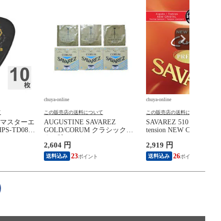
chuya-online
chuya-online
て
この販売店の送料について
この販売店の送料について
AN マスターエ
AUGUSTINE SAVAREZ
SAVAREZ 510 CRP Norm
S-TD088
GOLD/CORUM クラシックギ
tension NEW CRISTAL /
lish
ター弦
Cantiga PREMIUM ク
2,604 円
2,919 円
8mm ギターピ
ギター弦
23
26
送料込み
送料込み