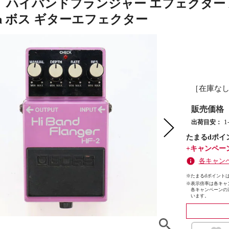
ハイバンドフランジャー エフェクター BOSS HF-
apan ボス ギターエフェクター
［在庫な
販売価格
出荷目安：
たまるdポイ
+キャンペー
各キャン
※たまるdポイントは
※
表示倍率は各キャ
各キャンペーンの
います。