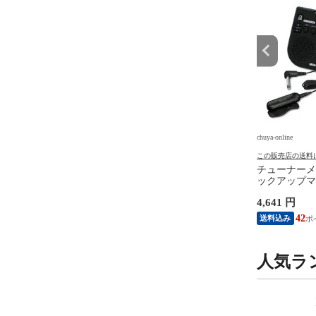
e
chuya-online
chuya-online
の送料について
この販売店の送料について
この販売店の送料
R 8 JAPAN マスターエ
MASTER 8 JAPAN マスターエ
チューナーメ
ン IFUHPS-TR088
イトジャパン IFUHPS-TD088
ックアップマイ
-U Hard Polish
INFINIX-U Hard Polish
コー STH20
円
1,730 円
4,641 円
GLE 0.88mm ギターピ
TEARDROP 0.88mm ギターピ
ルパック ブ
0枚
ック×10枚
15
15
42
送料込み
送料込み
人気ラ
9
10
位
位