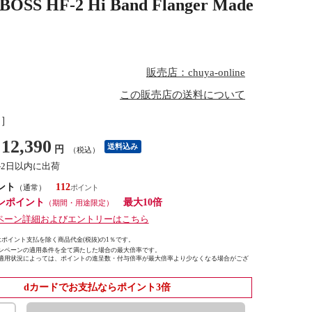
2 Hi Band Flanger Made
販売店：chuya-online
この販売店の送料について
し］
12,390
送料込み
円
（税込）
1-2日以内に出荷
ント
112
（通常）
ンポイント
最大10倍
（期間・用途限定）
ペーン詳細およびエントリーはこちら
ポイント支払を除く商品代金(税抜)の1％です。
ンペーンの適用条件を全て満たした場合の最大倍率です。
適用状況によっては、ポイントの進呈数・付与倍率が最大倍率より少なくなる場合がござ
dカードでお支払ならポイント3倍