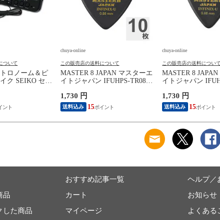
chuya-online
chuya-online
について
この販売店の送料について
この販売店の送料につい
トロノーム＆ピ
MASTER 8 JAPAN マスターエ
MASTER 8 JAP
ク SEIKO セイ
イトジャパン IFUHPS-TR088
イトジャパン IFUHP
0BK SP スペシャ
INFINIX-U Hard Polish
INFINIX-U Hard Po
1,730 円
1,730 円
ラック
TRIANGLE 0.88mm ギターピ
TEARDROP 0.8
ック×10枚
ック×10枚
15
15
送料込み
送料込み
おすすめ記事一覧
ヘルプ／
商品
カート
お知らせ
クした商品
マイページ
よくある