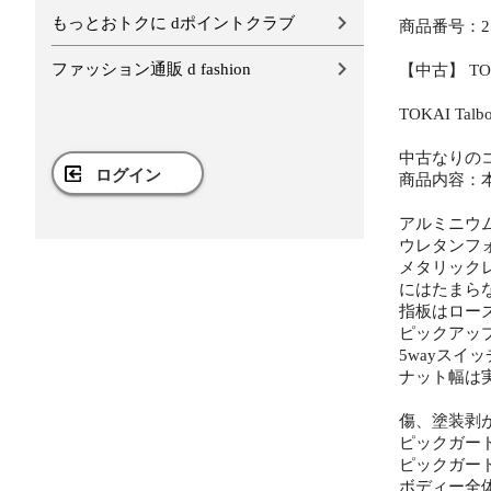
もっとおトクに dポイントクラブ
商品番号：25
ファッション通販 d fashion
【中古】 TOK
TOKAI Tal
中古なりの
ログイン
商品内容：
アルミニウ
ウレタンフ
メタリック
にはたまら
指板はロー
ピックアッ
5wayスイ
ナット幅は実
傷、塗装剥
ピックガー
ピックガー
ボディー全