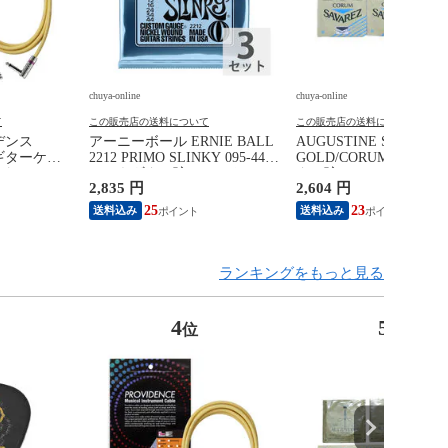
chuya-online
chuya-online
て
この販売店の送料について
この販売店の送料について
ビデンス
アーニーボール ERNIE BALL
AUGUSTINE SAVAREZ
L ギターケー
2212 PRIMO SLINKY 095-44
GOLD/CORUM クラシ
ド
エレキギター弦×3セット
ター弦
2,835 円
2,604 円
25
23
送料込み
送料込み
ランキングをもっと見る
4
5
位
位