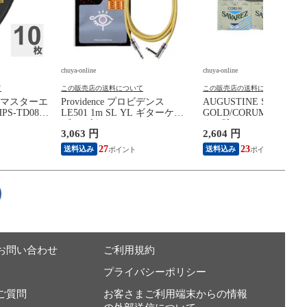
chuya-online
chuya-online
て
この販売店の送料について
この販売店の送料について
AN マスターエ
Providence プロビデンス
AUGUSTINE SAVAREZ
S-TD088
LE501 1m SL YL ギターケー
GOLD/CORUM クラシ
lish
ブル ギターシールド
ター弦
3,063 円
2,604 円
8mm ギターピ
27
23
送料込み
送料込み
お問い合わせ
ご利用規約
プライバシーポリシー
ご質問
お客さまご利用端末からの情報