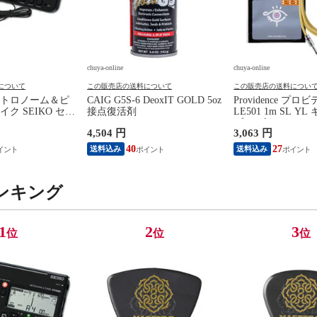
chuya-online
chuya-online
について
この販売店の送料について
この販売店の送料につい
トロノーム＆ピ
CAIG G5S-6 DeoxIT GOLD 5oz
Providence プロ
ク SEIKO セイ
接点復活剤
LE501 1m SL Y
0BK SP スペシャ
ブル ギターシール
4,504 円
3,063 円
ラック
40
27
送料込み
送料込み
ンキング
1
2
3
位
位
位