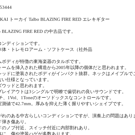
3444
AI トーカイ Talbo BLAZING FIRE RED エレキギター
bo BLAZING FIRE RED の中古品です。
コンディションです。
本体・トレモロアーム・ソフトケース（社外品
ムボディが特徴の東海楽器のタルボです。
ォームを挿入された構造から2005年以降の個体だと思われます。
レッドに塗装されたボディがインパクト抜群。ネックはメイプルで
ない仕様となっています。
ズウッドと思われます。
プレイアウトは3シングルで明瞭で歯切れの良いサウンドです。
ッチ、1Vol、1Toneのオーソドックスなコントロールです。
測値で42.7mm。厚みを抑えた薄く握りやすいシェイプです。
がれのある中古らしいコンディションですが、演奏上の問題はあり
ド弾き傷あり。
ドのノブ付近、スイッチ付近に内部割れあり。
体に、傷や塗装ハゲが多数あります。