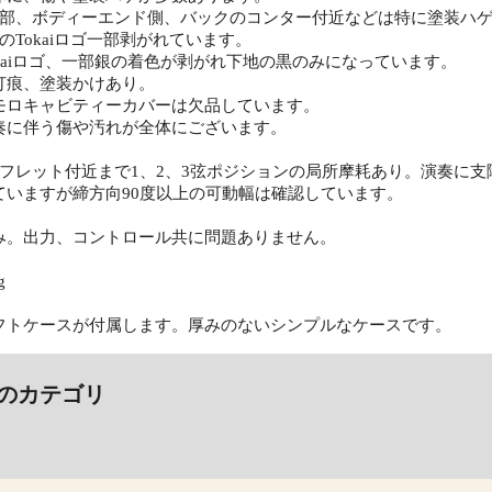
ン部、ボディーエンド側、バックのコンター付近などは特に塗装ハ
のTokaiロゴ一部剥がれています。
kaiロゴ、一部銀の着色が剥がれ下地の黒のみになっています。
打痕、塗装かけあり。
モロキャビティーカバーは欠品しています。
奏に伴う傷や汚れが全体にございます。
8フレット付近まで1、2、3弦ポジションの局所摩耗あり。演奏に
ていますが締方向90度以上の可動幅は確認しています。
み。出力、コントロール共に問題ありません。
g
フトケースが付属します。厚みのないシンプルなケースです。
のカテゴリ