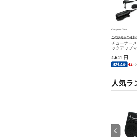
e
chuya-online
chuya-online
の送料について
この販売店の送料について
この販売店の送料
R 8 JAPAN マスターエ
KIKUTANI GF-3-JP ギター足
チューナーメ
ン IFUHPS-TD088
台
ックアップマイ
-U Hard Polish
コー STH20
円
1,501 円
4,641 円
ROP 0.88mm ギターピ
ルパック ブ
0枚
15
13
42
送料込み
送料込み
人気ラ
9
10
位
位