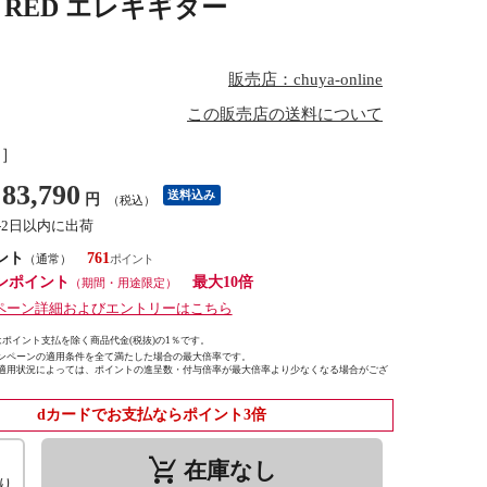
RE RED エレキギター
販売店：chuya-online
この販売店の送料について
し］
83,790
送料込み
円
（税込）
1-2日以内に出荷
ント
761
（通常）
ンポイント
最大10倍
（期間・用途限定）
ペーン詳細およびエントリーはこちら
ポイント支払を除く商品代金(税抜)の1％です。
ンペーンの適用条件を全て満たした場合の最大倍率です。
適用状況によっては、ポイントの進呈数・付与倍率が最大倍率より少なくなる場合がござ
dカードでお支払ならポイント3倍
remove_shopping_cart
在庫なし
り