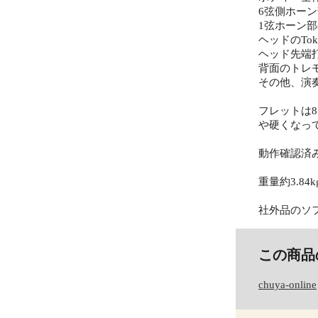
6弦側ホー
1弦ホーン部
ヘッドのTo
ヘッド先端
背面のトレ
その他、演
フレットは
や硬くなっ
動作確認済
重量約3.84k
社外品のソ
この商品
chuya-online