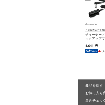
e
chuya-online
chuya-online
の送料について
この販売店の送料について
この販売店の送料
ANI GF-3-JP ギター足
Gruv Gear FW-1PK-MED-SM
チューナーメ
FretWraps Wood Walnut Prints
ックアップマイ
1-Pack スモール 6弦エレキギ
コー STH20
円
2,079 円
4,641 円
ター/4弦ベース用 フレットラ
ルパック ブ
ップ
13
18
42
送料込み
送料込み
商品を探す
お気に入り
最近チェッ