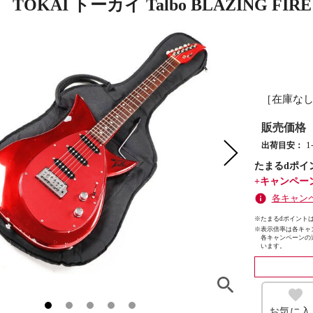
TOKAI トーカイ Talbo BLAZING FI
［在庫な
販売価格
出荷目安：
たまるdポイ
+キャンペー
各キャン
※たまるdポイントは
※
表示倍率は各キャ
各キャンペーンの
います。
お気に入