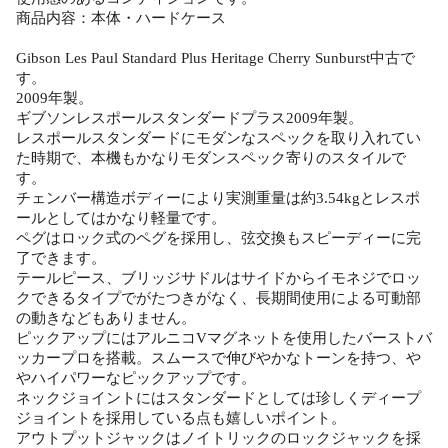
商品内容：本体・ハードケース
Gibson Les Paul Standard Plus Heritage Cherry Sunburst中古で
す。
2009年製。
ギブソンレスポールスタンダードプラス2009年製。
レスポールスタンダードにモダンなスペックを取り入れてい
た時期で、本機もかなりモダンスペック寄りのスタイルで
す。
チェンバー構造ボディーにより実測重量は約3.54kgとレスポ
ールとしてはかなり軽量です。
ペグはロック式のペグを採用し、弦交換もスピーディーに完
了できます。
テールピース、ブリッジサドルはサイドからイモネジでロッ
クできるタイプでがたつきがなく、長期間使用による可動部
の動きなどもありません。
ピックアップにはアルニコVマグネットを使用したバーストバ
ッカープロを搭載。スムースで伸びやかなトーンを持つ、や
やハイパワーなピックアップです。
ネックジョイントにはスタンダードとしては珍しくディープ
ジョイントを採用している点も嬉しいポイント。
アウトプットジャックはノイトリックのロックジャックを採