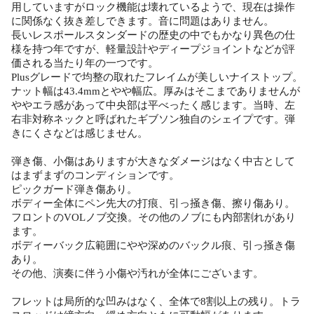
用していますがロック機能は壊れているようで、現在は操作
に関係なく抜き差しできます。音に問題はありません。
長いレスポールスタンダードの歴史の中でもかなり異色の仕
様を持つ年ですが、軽量設計やディープジョイントなどが評
価される当たり年の一つです。
Plusグレードで均整の取れたフレイムが美しいナイストップ。
ナット幅は43.4mmとやや幅広。厚みはそこまでありませんが
ややエラ感があって中央部は平べったく感じます。当時、左
右非対称ネックと呼ばれたギブソン独自のシェイプです。弾
きにくさなどは感じません。
弾き傷、小傷はありますが大きなダメージはなく中古として
はまずまずのコンディションです。
ピックガード弾き傷あり。
ボディー全体にペン先大の打痕、引っ掻き傷、擦り傷あり。
フロントのVOLノブ交換。その他のノブにも内部割れがあり
ます。
ボディーバック広範囲にやや深めのバックル痕、引っ掻き傷
あり。
その他、演奏に伴う小傷や汚れが全体にございます。
フレットは局所的な凹みはなく、全体で8割以上の残り。トラ