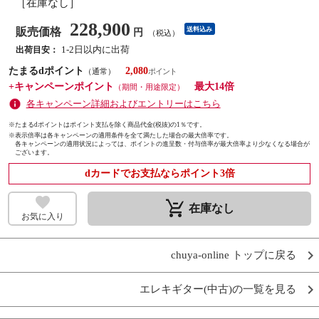
［在庫なし］
228,900
販売価格
送料込み
円
（税込）
1-2日以内に出荷
出荷目安：
たまるdポイント
2,080
（通常）
+キャンペーンポイント
最大14倍
（期間・用途限定）
各キャンペーン詳細およびエントリーはこちら
※たまるdポイントはポイント支払を除く商品代金(税抜)の1％です。
※
表示倍率は各キャンペーンの適用条件を全て満たした場合の最大倍率です。
各キャンペーンの適用状況によっては、ポイントの進呈数・付与倍率が最大倍率より少なくなる場合が
ございます。
dカードでお支払ならポイント3倍
remove_shopping_cart
在庫なし
お気に入り
chuya-online トップに戻る
エレキギター(中古)の一覧を見る