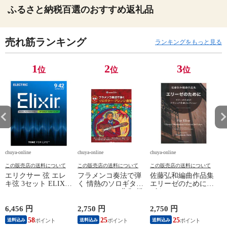
ふるさと納税百選のおすすめ返礼品
売れ筋ランキング
ランキングをもっと見る
1
2
3
位
位
位
chuya-online
chuya-online
chuya-online
ch
この販売店の送料について
この販売店の送料について
この販売店の送料について
エリクサー 弦 エレ
フラメンコ奏法で弾
佐藤弘和編曲作品集
キ弦 3セット ELIXIR
く 情熱のソロギタ
エリーゼのために～
19002 OPTIWEB
ー・アレンジ曲集 模
ギターのためのクラ
Super Light 09-42 エ
範演奏CD付 ドレミ
シック名曲コレクシ
レキギター弦 3セッ
楽譜出版社
ョン 現代ギター社
6,456 円
2,750 円
2,750 円
1
ト オプティウェブ
58
25
25
送料込み
送料込み
送料込み
スーパーライト