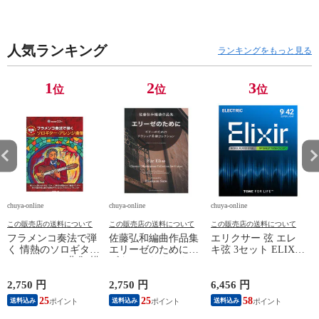
人気ランキング
ランキングをもっと見る
1
2
3
位
位
位
chuya-online
chuya-online
chuya-online
ch
この販売店の送料について
この販売店の送料について
この販売店の送料について
フラメンコ奏法で弾
佐藤弘和編曲作品集
エリクサー 弦 エレ
く 情熱のソロギタ
エリーゼのために～
キ弦 3セット ELIXIR
ダ
ー・アレンジ曲集 模
ギターのためのクラ
19002 OPTIWEB
範演奏CD付 ドレミ
シック名曲コレクシ
Super Light 09-42 エ
楽譜出版社
ョン 現代ギター社
レキギター弦 3セッ
2,750 円
2,750 円
6,456 円
ト オプティウェブ
25
25
58
送料込み
送料込み
送料込み
4
スーパーライト