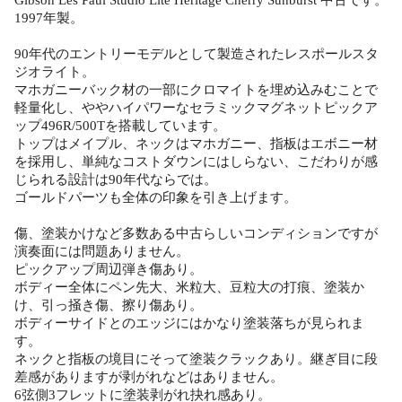
1997年製。
90年代のエントリーモデルとして製造されたレスポールスタ
ジオライト。
マホガニーバック材の一部にクロマイトを埋め込みむことで
軽量化し、ややハイパワーなセラミックマグネットピックア
ップ496R/500Tを搭載しています。
トップはメイプル、ネックはマホガニー、指板はエボニー材
を採用し、単純なコストダウンにはしらない、こだわりが感
じられる設計は90年代ならでは。
ゴールドパーツも全体の印象を引き上げます。
傷、塗装かけなど多数ある中古らしいコンディションですが
演奏面には問題ありません。
ピックアップ周辺弾き傷あり。
ボディー全体にペン先大、米粒大、豆粒大の打痕、塗装か
け、引っ掻き傷、擦り傷あり。
ボディーサイドとのエッジにはかなり塗装落ちが見られま
す。
ネックと指板の境目にそって塗装クラックあり。継ぎ目に段
差感がありますが剥がれなどはありません。
6弦側3フレットに塗装剥がれ抉れ感あり。