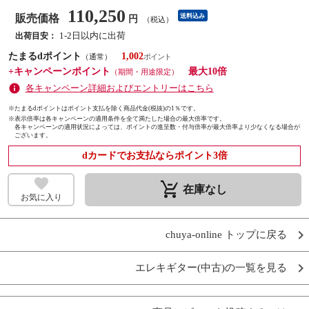
110,250
販売価格
送料込み
円
（税込）
1-2日以内に出荷
出荷目安：
たまるdポイント
1,002
（通常）
+キャンペーンポイント
最大10倍
（期間・用途限定）
各キャンペーン詳細およびエントリーはこちら
※たまるdポイントはポイント支払を除く商品代金(税抜)の1％です。
※
表示倍率は各キャンペーンの適用条件を全て満たした場合の最大倍率です。
各キャンペーンの適用状況によっては、ポイントの進呈数・付与倍率が最大倍率より少なくなる場合が
ございます。
dカードでお支払ならポイント3倍
remove_shopping_cart
在庫なし
お気に入り
chuya-online トップに戻る
エレキギター(中古)の一覧を見る