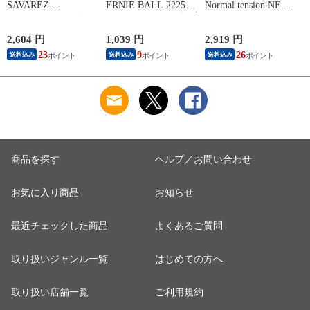
SAVAREZ
ERNIE BALL 2225
Normal tension NEW
E
GOLD/CORUM クラ
Extra Slinky エレキギ
CRISTAL / Cantiga
P
シックギター弦
ター弦
PREMIUM クラシッ
クギター弦
2,604 円
1,039 円
2,919 円
2
23
9
26
送料込み
送料込み
送料込み
商品を探す
ヘルプ／お問い合わせ
お気に入り商品
お知らせ
最近チェックした商品
よくあるご質問
取り扱いジャンル一覧
はじめての方へ
取り扱い店舗一覧
ご利用規約