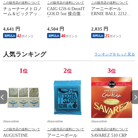
この販売店の送料について
この販売店の送料について
この販売店の送料について
チューナーメトロノ
CAIG G5S-6 DeoxIT
アーニーボール
A
ーム＆ピックアップ
GOLD 5oz 接点復活
ERNIE BALL 2212
S
マイク SEIKO セイ
剤
PRIMO SLINKY 095-
コー STH200BK SP
44 エレキギター弦×3
スペシャルパック ブ
セット
4,641 円
4,504 円
2,835 円
2
ラック
42
40
25
送料込み
送料込み
送料込み
人気ランキング
ランキングをもっと見る
1
2
3
位
位
位
chuya-online
chuya-online
chuya-online
ch
この販売店の送料について
この販売店の送料について
この販売店の送料について
AUGUSTINE
アーニーボール
SAVAREZ 510 CRP