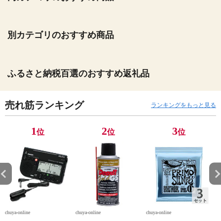
別カテゴリのおすすめ商品
ふるさと納税百選のおすすめ返礼品
売れ筋ランキング
ランキングをもっと見る
1
2
3
位
位
位
chuya-online
chuya-online
chuya-online
ch