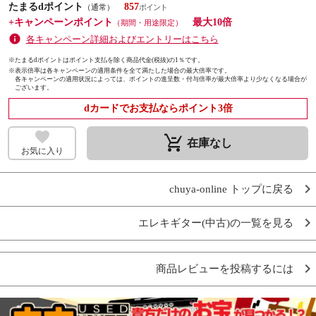
たまるdポイント
857
（通常）
+キャンペーンポイント
最大10倍
（期間・用途限定）
各キャンペーン詳細およびエントリーはこちら
※たまるdポイントはポイント支払を除く商品代金(税抜)の1％です。
※
表示倍率は各キャンペーンの適用条件を全て満たした場合の最大倍率です。
各キャンペーンの適用状況によっては、ポイントの進呈数・付与倍率が最大倍率より少なくなる場合が
ございます。
dカードでお支払ならポイント3倍
remove_shopping_cart
在庫なし
お気に入り
chuya-online トップに戻る
エレキギター(中古)の一覧を見る
商品レビューを投稿するには