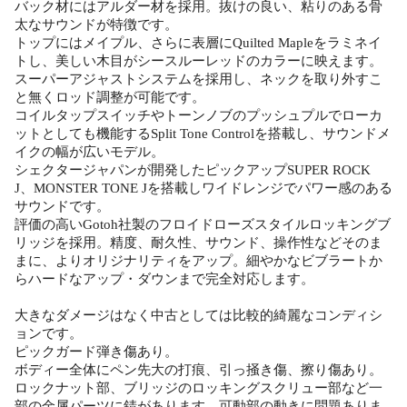
バック材にはアルダー材を採用。抜けの良い、粘りのある骨
太なサウンドが特徴です。
トップにはメイプル、さらに表層にQuilted Mapleをラミネイ
トし、美しい木目がシースルーレッドのカラーに映えます。
スーパーアジャストシステムを採用し、ネックを取り外すこ
と無くロッド調整が可能です。
コイルタップスイッチやトーンノブのプッシュプルでローカ
ットとしても機能するSplit Tone Controlを搭載し、サウンドメ
イクの幅が広いモデル。
シェクタージャパンが開発したピックアップSUPER ROCK
J、MONSTER TONE Jを搭載しワイドレンジでパワー感のある
サウンドです。
評価の高いGotoh社製のフロイドローズスタイルロッキングブ
リッジを採用。精度、耐久性、サウンド、操作性などそのま
まに、よりオリジナリティをアップ。細やかなビブラートか
らハードなアップ・ダウンまで完全対応します。
大きなダメージはなく中古としては比較的綺麗なコンディシ
ョンです。
ピックガード弾き傷あり。
ボディー全体にペン先大の打痕、引っ掻き傷、擦り傷あり。
ロックナット部、ブリッジのロッキングスクリュー部など一
部の金属パーツに錆があります。可動部の動きに問題ありま