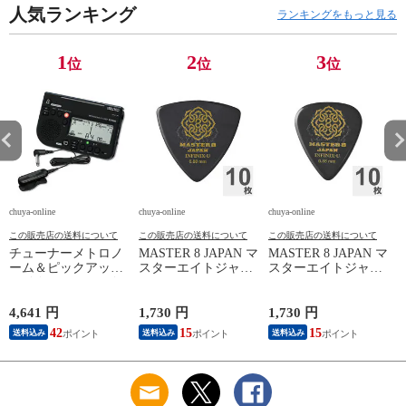
人気ランキング
ランキングをもっと見る
1
2
3
位
位
位
chuya-online
chuya-online
chuya-online
ch
この販売店の送料について
この販売店の送料について
この販売店の送料について
チューナーメトロノ
MASTER 8 JAPAN マ
MASTER 8 JAPAN マ
P
ーム＆ピックアップ
スターエイトジャパ
スターエイトジャパ
ン
マイク SEIKO セイ
ン IFUHPS-TR088
ン IFUHPS-TD088
コー STH200BK SP
INFINIX-U Hard
INFINIX-U Hard
スペシャルパック ブ
Polish TRIANGLE
Polish TEARDROP
4,641 円
1,730 円
1,730 円
3
ラック
0.88mm ギターピッ
0.88mm ギターピッ
42
15
15
送料込み
送料込み
送料込み
ク×10枚
ク×10枚