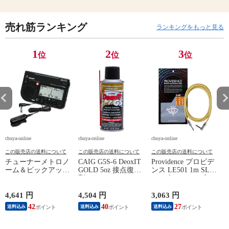
売れ筋ランキング
ランキングをもっと見る
1
2
3
位
位
位
chuya-online
chuya-online
chuya-online
ch
この販売店の送料について
この販売店の送料について
この販売店の送料について
チューナーメトロノ
CAIG G5S-6 DeoxIT
Providence プロビデ
ーム＆ピックアップ
GOLD 5oz 接点復活
ンス LE501 1m SL
E
マイク SEIKO セイ
剤
YL ギターケーブル
P
コー STH200BK SP
ギターシールド
スペシャルパック ブ
4,641 円
4,504 円
3,063 円
2
ラック
42
40
27
送料込み
送料込み
送料込み