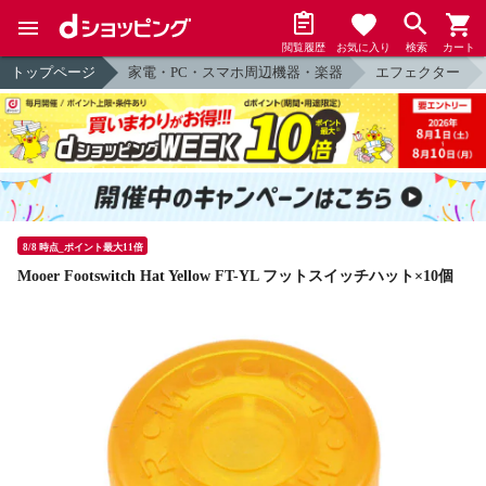
閲覧履歴
お気に入り
検索
カート
トップページ
家電・PC・スマホ周辺機器・楽器
エフェクター
8/8 時点_ポイント最大11倍
Mooer Footswitch Hat Yellow FT-YL フットスイッチハット×10個