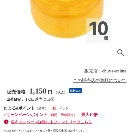
販売店：chuya-online
この販売店の送料について
1,150
販売価格
送料込み
円
（税込）
1-2日以内に出荷
出荷目安：
たまるdポイント
10
（通常）
+キャンペーンポイント
最大10倍
（期間・用途限定）
各キャンペーン詳細およびエントリーはこちら
※たまるdポイントはポイント支払を除く商品代金(税抜)の1％です。