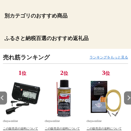
別カテゴリのおすすめ商品
ふるさと納税百選のおすすめ返礼品
売れ筋ランキング
ランキングをもっと見る
1
2
3
位
位
位
chuya-online
chuya-online
chuya-online
ch
この販売店の送料について
この販売店の送料について
この販売店の送料について