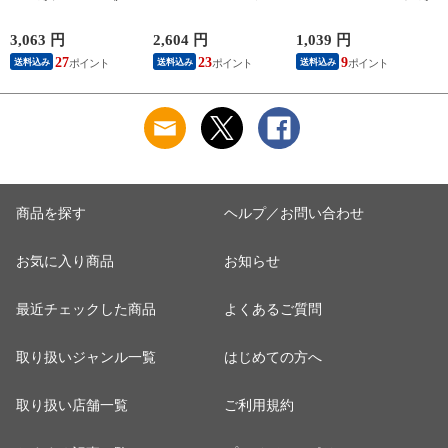
YL ギターケーブル
GOLD/CORUM クラ
Extra Slinky エレキギ
C
ギターシールド
シックギター弦
ター弦
3,063 円
2,604 円
1,039 円
2
27
23
9
送料込み
送料込み
送料込み
商品を探す
ヘルプ／お問い合わせ
お気に入り商品
お知らせ
最近チェックした商品
よくあるご質問
取り扱いジャンル一覧
はじめての方へ
取り扱い店舗一覧
ご利用規約