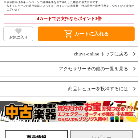
※
表示倍率は各キャンペーンの適用条件を全て満たした場合の最大倍率です。
各キャンペーンの適用状況によっては、ポイントの進呈数・付与倍率が最大倍率より少なくなる場合が
ございます。
dカードでお支払ならポイント3倍
shopping_cart
カートに入れる
お気に入り
chuya-online トップに戻る
アクセサリーその他の一覧を見る
商品レビューを投稿するには
商品情報
レビュー