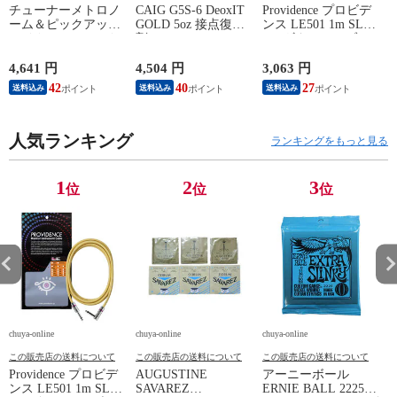
チューナーメトロノ
CAIG G5S-6 DeoxIT
Providence プロビデ
ーム＆ピックアップ
GOLD 5oz 接点復活
ンス LE501 1m SL
E
マイク SEIKO セイ
剤
YL ギターケーブル
P
コー STH200BK SP
ギターシールド
スペシャルパック ブ
4,641 円
4,504 円
3,063 円
2
ラック
42
40
27
送料込み
送料込み
送料込み
人気ランキング
ランキングをもっと見る
1
2
3
位
位
位
chuya-online
chuya-online
chuya-online
ch
この販売店の送料について
この販売店の送料について
この販売店の送料について
Providence プロビデ
AUGUSTINE
アーニーボール
S
ンス LE501 1m SL
SAVAREZ
ERNIE BALL 2225
N