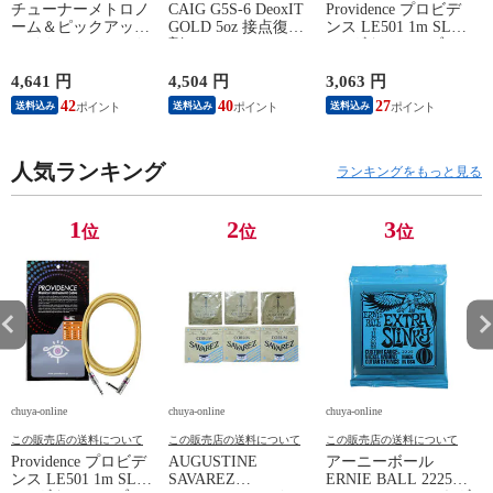
チューナーメトロノ
CAIG G5S-6 DeoxIT
Providence プロビデ
ーム＆ピックアップ
GOLD 5oz 接点復活
ンス LE501 1m SL
E
マイク SEIKO セイ
剤
YL ギターケーブル
P
コー STH200BK SP
ギターシールド
スペシャルパック ブ
4,641 円
4,504 円
3,063 円
2
ラック
42
40
27
送料込み
送料込み
送料込み
人気ランキング
ランキングをもっと見る
1
2
3
位
位
位
chuya-online
chuya-online
chuya-online
ch
この販売店の送料について
この販売店の送料について
この販売店の送料について
Providence プロビデ
AUGUSTINE
アーニーボール
S
ンス LE501 1m SL
SAVAREZ
ERNIE BALL 2225
N