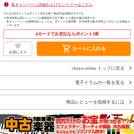
各キャンペーン詳細およびエントリーはこちら
※たまるdポイントはポイント支払を除く商品代金(税抜)の1％です。
※
表示倍率は各キャンペーンの適用条件を全て満たした場合の最大倍率です。
各キャンペーンの適用状況によっては、ポイントの進呈数・付与倍率が最大倍率より少なくなる場合が
ございます。
dカードでお支払ならポイント3倍
shopping_cart
カートに入れる
お気に入り
chuya-online トップに戻る
電子ドラムの一覧を見る
商品レビューを投稿するには