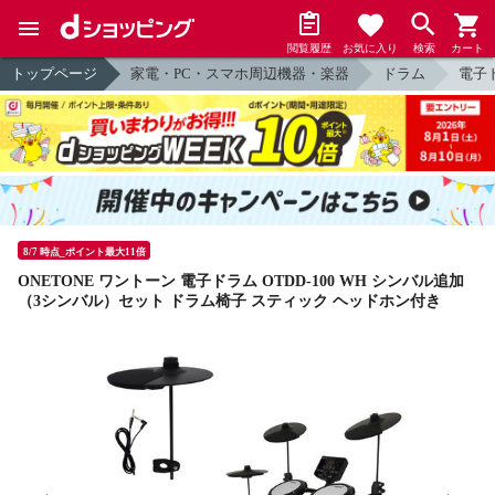
閲覧履歴
お気に入り
検索
カート
トップページ
家電・PC・スマホ周辺機器・楽器
ドラム
電子
8/7 時点_ポイント最大11倍
ONETONE ワントーン 電子ドラム OTDD-100 WH シンバル追加
（3シンバル）セット ドラム椅子 スティック ヘッドホン付き