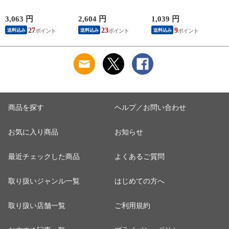
YL ギターケーブル
GOLD/CORUM クラ
Extra Slinky エレキギ
C
ギターシールド
シックギター弦
ター弦
3,063 円
2,604 円
1,039 円
2
27
23
9
送料込み
送料込み
送料込み
商品を探す
ヘルプ／お問い合わせ
お気に入り商品
お知らせ
最近チェックした商品
よくあるご質問
取り扱いジャンル一覧
はじめての方へ
取り扱い店舗一覧
ご利用規約