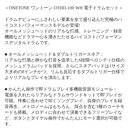
＜ONETONE ワントーン OTDD-100 WH 電子ドラムセット＞
ドラムデビューにふさわしい要素を全て盛り込んだ究極のハ
イコストパフォーマンスモデルが登場!
オールメッシュヘッドのリアルな打感、トレーニング・録音
機能などドラマー心を湧きたたせるハイコストパフォーマン
スデジタルドラムです。
■ オールメッシュヘッド＆ダブルトリガースネア：
リアルな打感と静かな打音を追求した6段階ベロシティ仕様の
メッシュドラムパッドを採用。さらにスネアパッドは1サイズ
大きめの8インチかつ、リムも反応するダブルトリガー仕様で
よりリアルなプレイを演出します。
■ かんたん操作で即ドラムプレイ多機能音源モジュール：
電源を入れたらリアルなドラムサウンドキットで即プレイが
可能。伴奏に合わせて叩くソングプレイ、自身のプレイを録
音再生、メトロノームはもちろん、採点を含む3種のコーチモ
ードも搭載。メロディに合わせて演奏できるフリープレイな
ど、ボタンとダイヤル操作でかんたんにモード選択が可能で
す。