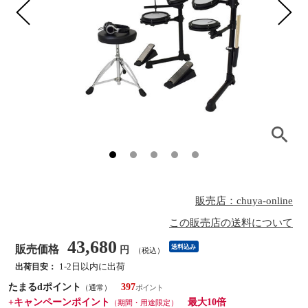
販売店：chuya-online
この販売店の送料について
43,680
販売価格
送料込み
円
（税込）
1-2日以内に出荷
出荷目安：
たまるdポイント
397
（通常）
+キャンペーンポイント
最大10倍
（期間・用途限定）