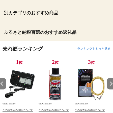
別カテゴリのおすすめ商品
ふるさと納税百選のおすすめ返礼品
売れ筋ランキング
ランキングをもっと見る
1
2
3
位
位
位
chuya-online
chuya-online
chuya-online
ch
この販売店の送料について
この販売店の送料について
この販売店の送料について