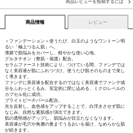
商品レビューを投稿するには
商品情報
レビュー
＜ファンデーション＞使うたび、白玉のようなワントーン明
るい「極上つるん肌」へ。
薄膜で肌悩みをカバーし、軽やかな使い心地。
グルタチオン（整肌・保護）配合。
セラムファースト技術により、つけている間、ファンデでは
なく美容液が肌にふれつづけ、使うたび肌そのものまで美し
く導きます。
ファンデに美容液を配合するのではなく美容液でファンデ成
分をふわっとくるみ、安定的に閉じ込める、ミクロレベルの
カプセル化に成功。
ブライトピーチパール配合。
光を反射し、血色感をアップすることで、白浮きさせず肌に
なじみ、自然な素肌感が演出できます。
肌の透明感がアップし、肌悩みが目立たなくなります。
美容液が毛穴や角層の奥までうるおいを届け、なめらかな肌
が続きます。