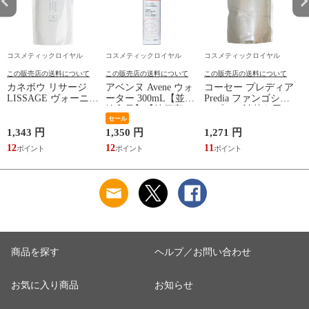
コスメティックロイヤル
コスメティックロイヤル
コスメティックロイヤル
この販売店の送料について
この販売店の送料について
この販売店の送料について
カネボウ リサージ
アベンヌ Avene ウォ
コーセー プレディア
LISSAGE ヴォーニュ
ーター 300mL【並行
Predia ファンゴシャ
ヘアメインテナンス
輸入品】【特価商
ンプー（詰替え用）
シャンプーN（レフ
品】【大人気商品】
セール
500mL【特価商品】
ィル） 350mL
※お一人様24点限り
1,343 円
1,350 円
1,271 円
1
12
12
11
1
商品を探す
ヘルプ／お問い合わせ
お気に入り商品
お知らせ