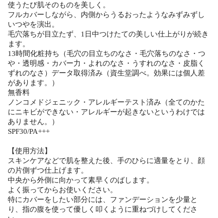
使うたび肌そのものを美しく。
フルカバーしながら、内側からうるおったようなみずみずし
いつやを演出。
毛穴落ちが目立たず、1日中つけたての美しい仕上がりが続き
ます。
13時間化粧持ち（毛穴の目立ちのなさ・毛穴落ちのなさ・つ
や・透明感・カバー力・よれのなさ・うすれのなさ・皮脂く
ずれのなさ）データ取得済み（資生堂調べ。効果には個人差
があります。）
無香料
ノンコメドジェニック・アレルギーテスト済み（全てのかた
にニキビができない・アレルギーが起きないというわけでは
ありません。）
SPF30/PA+++
【使用方法】
スキンケアなどで肌を整えた後、手のひらに適量をとり、顔
の片側ずつ仕上げます。
中央から外側に向かって素早くのばします。
よく振ってからお使いください。
特にカバーをしたい部分には、ファンデーションを少量と
り、指の腹を使って優しく叩くように重ねづけしてくださ