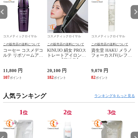
コスメティックロイヤル
コスメティックロイヤル
コスメティックロイヤル
この販売店の送料について
この販売店の送料について
この販売店の送料について
コーセー コスメデコ
KINUJO 絹女 PROス
資生堂 HAKU メラノ
ルテ リポソームアド
トレートアイロン
フォーカスIV(レフィ
L
バンストリペアセラ
KP001【正規品】
ル) 45g
ム 100mL【並行輸入
品】【国内未発売容
11,800 円
20,100 円
9,070 円
7
量】最安値に挑戦
107
182
82
7
中！
人気ランキング
ランキングをもっと見る
1
2
3
位
位
位