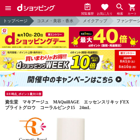
閲覧履歴
お気に入り
検索
カート
トップページ
コスメ・美容・香水
メイクアップ
ファンデー
8/8 時点_ポイント最大11倍
資生堂 マキアージュ MAQuillAGE エッセンスリキッドEX
ブライトグロウ コーラルピンク15 24mL