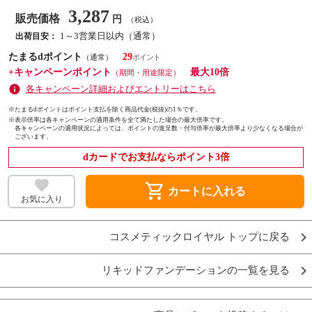
3,287
販売価格
円
（税込）
1～3営業日以内（通常）
出荷目安：
たまるdポイント
29
（通常）
+キャンペーンポイント
最大10倍
（期間・用途限定）
各キャンペーン詳細およびエントリーはこちら
※たまるdポイントはポイント支払を除く商品代金(税抜)の1％です。
※
表示倍率は各キャンペーンの適用条件を全て満たした場合の最大倍率です。
各キャンペーンの適用状況によっては、ポイントの進呈数・付与倍率が最大倍率より少なくなる場合が
ございます。
dカードでお支払ならポイント3倍
shopping_cart
カートに入れる
お気に入り
コスメティックロイヤル トップに戻る
リキッドファンデーションの一覧を見る