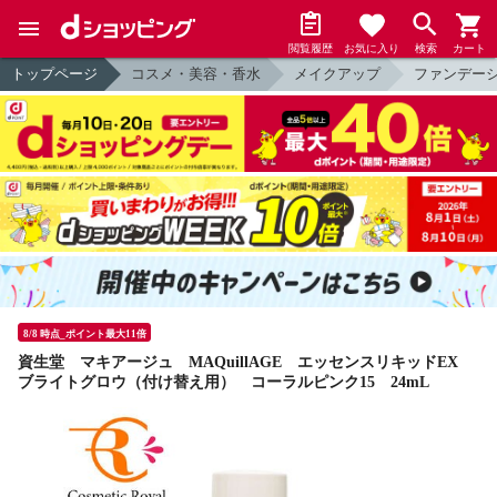
閲覧履歴
お気に入り
検索
カート
トップページ
コスメ・美容・香水
メイクアップ
ファンデー
8/8 時点_ポイント最大11倍
資生堂 マキアージュ MAQuillAGE エッセンスリキッドEX
ブライトグロウ（付け替え用） コーラルピンク15 24mL