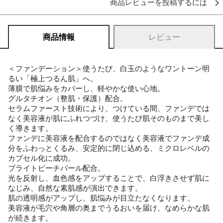
商品レビューを投稿するには
商品情報
レビュー
＜ファンデーション＞使うたび、白玉のようなワントーン明
るい「極上つるん肌」へ。
薄膜で肌悩みをカバーし、軽やかな使い心地。
グルタチオン（整肌・保護）配合。
セラムファースト技術により、つけている間、ファンデでは
なく美容液が肌にふれつづけ、使うたび肌そのものまで美し
く導きます。
ファンデに美容液を配合するのではなく美容液でファンデ成
分をふわっとくるみ、安定的に閉じ込める、ミクロレベルの
カプセル化に成功。
ブライトピーチパール配合。
光を反射し、血色感をアップすることで、白浮きさせず肌に
なじみ、自然な素肌感が演出できます。
肌の透明感がアップし、肌悩みが目立たなくなります。
美容液が毛穴や角層の奥までうるおいを届け、なめらかな肌
が続きます。