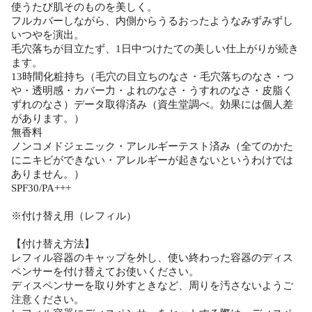
使うたび肌そのものを美しく。
フルカバーしながら、内側からうるおったようなみずみずし
いつやを演出。
毛穴落ちが目立たず、1日中つけたての美しい仕上がりが続き
ます。
13時間化粧持ち（毛穴の目立ちのなさ・毛穴落ちのなさ・つ
や・透明感・カバー力・よれのなさ・うすれのなさ・皮脂く
ずれのなさ）データ取得済み（資生堂調べ。効果には個人差
があります。）
無香料
ノンコメドジェニック・アレルギーテスト済み（全てのかた
にニキビができない・アレルギーが起きないというわけでは
ありません。）
SPF30/PA+++
※付け替え用（レフィル）
【付け替え方法】
レフィル容器のキャップを外し、使い終わった容器のディス
ペンサーを付け替えてお使いください。
ディスペンサーを取り外すときなど、周りを汚さないようご
注意ください。