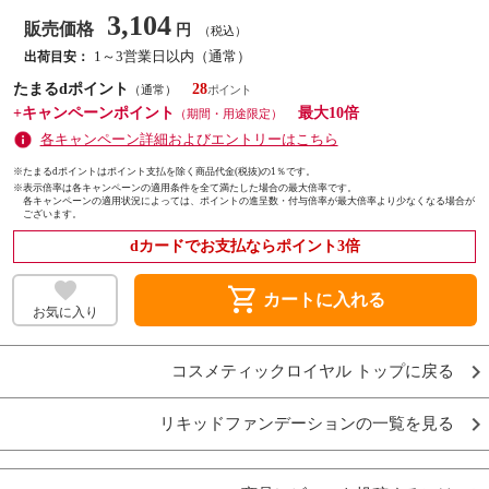
3,104
販売価格
円
（税込）
1～3営業日以内（通常）
出荷目安：
たまるdポイント
28
（通常）
+キャンペーンポイント
最大10倍
（期間・用途限定）
各キャンペーン詳細およびエントリーはこちら
※たまるdポイントはポイント支払を除く商品代金(税抜)の1％です。
※
表示倍率は各キャンペーンの適用条件を全て満たした場合の最大倍率です。
各キャンペーンの適用状況によっては、ポイントの進呈数・付与倍率が最大倍率より少なくなる場合が
ございます。
dカードでお支払ならポイント3倍
shopping_cart
カートに入れる
お気に入り
コスメティックロイヤル トップに戻る
リキッドファンデーションの一覧を見る