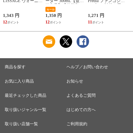
LISSAGE ヴォーニュ
ーター 300mL【並行
Predia ファンゴシャ
ヘアメインテナンス
輸入品】【特価商
ンプー（詰替え用）
シャンプーN（レフ
品】【大人気商品】
セール
500mL【特価商品】
ィル） 350mL
※お一人様24点限り
1,343 円
1,350 円
1,271 円
1
12
12
11
1
商品を探す
ヘルプ／お問い合わせ
お気に入り商品
お知らせ
最近チェックした商品
よくあるご質問
取り扱いジャンル一覧
はじめての方へ
取り扱い店舗一覧
ご利用規約