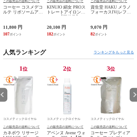
この販売店の送料について
この販売店の送料について
この販売店の送料について
コーセー コスメデコ
KINUJO 絹女 PROス
資生堂 HAKU メラノ
ルテ リポソームアド
トレートアイロン
フォーカスIV(レフィ
L
バンストリペアセラ
KP001【正規品】
ル) 45g
ム 100mL【並行輸入
品】【国内未発売容
11,800 円
20,100 円
9,070 円
7
量】最安値に挑戦
107
182
82
7
中！
人気ランキング
ランキングをもっと見る
1
2
3
位
位
位
コスメティックロイヤル
コスメティックロイヤル
コスメティックロイヤル
この販売店の送料について
この販売店の送料について
この販売店の送料について
カネボウ リサージ
アベンヌ Avene ウォ
コーセー プレディア