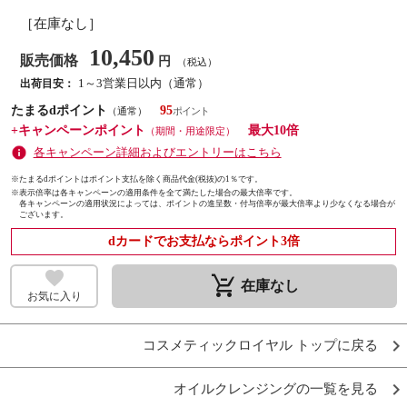
［在庫なし］
10,450
販売価格
円
（税込）
1～3営業日以内（通常）
出荷目安：
たまるdポイント
95
（通常）
+キャンペーンポイント
最大10倍
（期間・用途限定）
各キャンペーン詳細およびエントリーはこちら
※たまるdポイントはポイント支払を除く商品代金(税抜)の1％です。
※
表示倍率は各キャンペーンの適用条件を全て満たした場合の最大倍率です。
各キャンペーンの適用状況によっては、ポイントの進呈数・付与倍率が最大倍率より少なくなる場合が
ございます。
dカードでお支払ならポイント3倍
remove_shopping_cart
在庫なし
お気に入り
コスメティックロイヤル トップに戻る
オイルクレンジングの一覧を見る