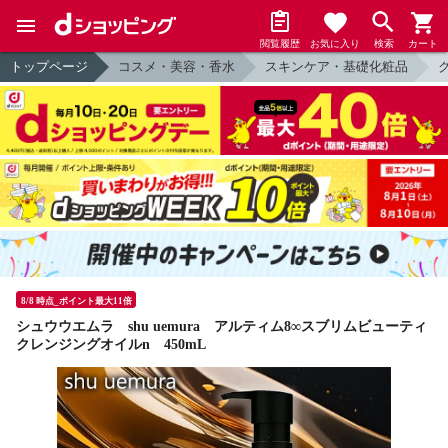
閲覧履歴
お気に入り
検索
カート
トップページ
コスメ・美容・香水
スキンケア・基礎化粧品
8/8 時点_ポイント最大11倍
シュウウエムラ shu uemura アルティム8∞スブリムビューティ
クレンジングオイルn 450mL