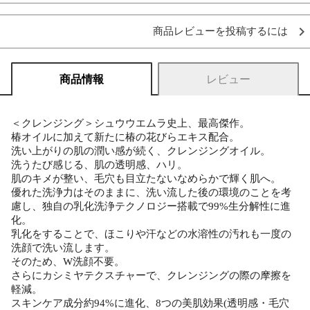
商品レビューを投稿するには
商品情報
レビュー
＜クレンジング＞シュウウエムラ史上、最高傑作。
椿オイルに加えて新たに椿の花びらエキス配合。
洗い上がりの肌の潤い感が続く、クレンジングオイル。
洗うたび感じる、肌の透明感、ハリ。
肌のキメが整い、毛穴も目立たないなめらかで輝く肌へ。
優れた洗浄力はそのままに、洗い流した後の環境のことを考
慮し、独自の乳化洗浄テクノロジー搭載で99%生分解性に進
化。
乳化をすることで、ほこりや汗などの水溶性の汚れも一度の
洗顔で洗い流します。
そのため、W洗顔不要。
さらにカシミヤテクスチャーで、クレンジングの際の摩擦を
軽減。
スキンケア成分約94%に進化、8つの美肌効果(透明感・毛穴