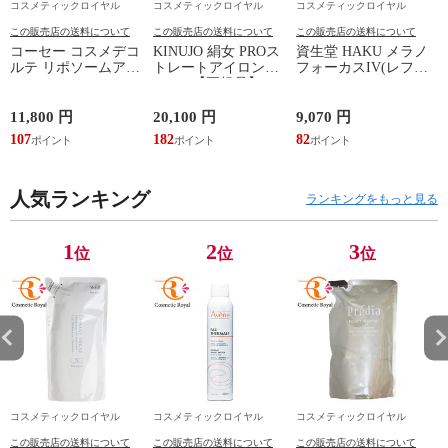
コスメティックロイヤル
コスメティックロイヤル
コスメティックロイヤル
この販売店の送料について
この販売店の送料について
この販売店の送料について
コーセー コスメデコ
KINUJO 絹女 PROス
資生堂 HAKU メラノ
ルテ リポソームアド
トレートアイロン
フォーカスIV(レフィ
L
バンストリペアセラ
KP001【正規品】
ル) 45g
ム 100mL【並行輸入
品】【国内未発売容
11,800 円
20,100 円
9,070 円
7
量】最安値に挑戦
107
182
82
7
中！
人気ランキング
ランキングをもっと見る
1
2
3
位
位
位
コスメティックロイヤル
コスメティックロイヤル
コスメティックロイヤル
この販売店の送料について
この販売店の送料について
この販売店の送料について