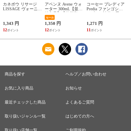
カネボウ リサージ
アベンヌ Avene ウォ
コーセー プレディア
LISSAGE ヴォーニュ
ーター 300mL【並行
Predia ファンゴシャ
ヘアメインテナンス
輸入品】【特価商
ンプー（詰替え用）
シャンプーN（レフ
品】【大人気商品】
セール
500mL【特価商品】
ィル） 350mL
※お一人様24点限り
1,343 円
1,350 円
1,271 円
1
12
12
11
1
商品を探す
ヘルプ／お問い合わせ
お気に入り商品
お知らせ
最近チェックした商品
よくあるご質問
取り扱いジャンル一覧
はじめての方へ
取り扱い店舗一覧
ご利用規約