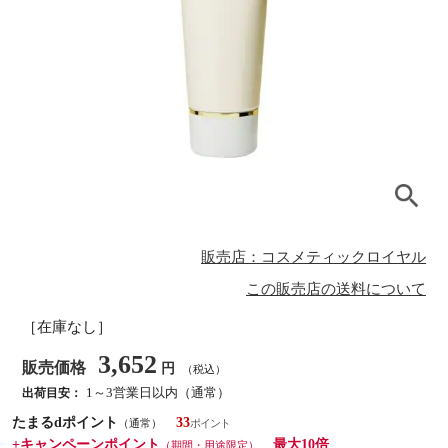
販売店：コスメティックロイヤル
この販売店の送料について
［在庫なし］
3,652
販売価格
円
（税込）
1～3営業日以内（通常）
出荷目安：
たまるdポイント
33
（通常）
+キャンペーンポイント
最大10倍
（期間・用途限定）