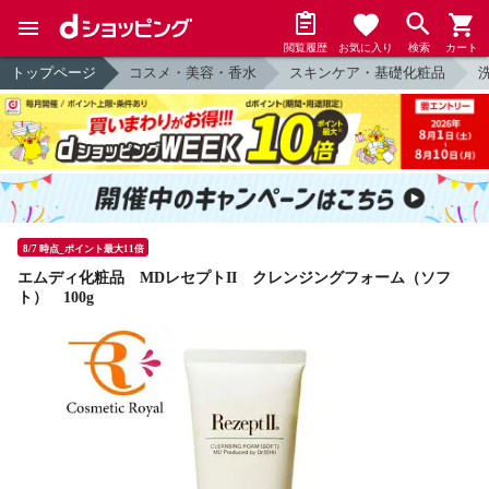
閲覧履歴
お気に入り
検索
カート
トップページ
コスメ・美容・香水
スキンケア・基礎化粧品
8/7 時点_ポイント最大11倍
エムディ化粧品 MDレセプトII クレンジングフォーム（ソフ
ト） 100g