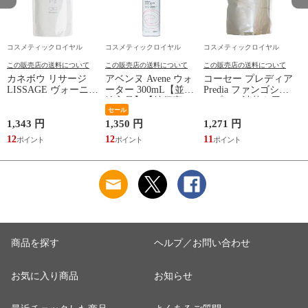
コスメティックロイヤル
コスメティックロイヤル
コスメティックロイヤル
この販売店の送料について
この販売店の送料について
この販売店の送料について
カネボウ リサージ
アベンヌ Avene ウォ
コーセー プレディア
LISSAGE ヴォーニュ
ーター 300mL【並行
Predia ファンゴシャ
ヘアメインテナンス
輸入品】【特価商
ンプー（詰替え用）
シャンプーN（レフ
品】【大人気商品】
セール
500mL【特価商品】
ィル） 350mL
※お一人様24点限り
1,343 円
1,350 円
1,271 円
1
12
12
11
1
商品を探す
ヘルプ／お問い合わせ
お気に入り商品
お知らせ