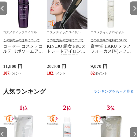
コスメティックロイヤル
コスメティックロイヤル
コスメティックロイヤル
この販売店の送料について
この販売店の送料について
この販売店の送料について
コーセー コスメデコ
KINUJO 絹女 PROス
資生堂 HAKU メラノ
ルテ リポソームアド
トレートアイロン
フォーカスIV(レフィ
L
バンストリペアセラ
KP001【正規品】
ル) 45g
ム 100mL【並行輸入
品】【国内未発売容
11,800 円
20,100 円
9,070 円
7
量】最安値に挑戦
107
182
82
7
中！
人気ランキング
ランキングをもっと見る
1
2
3
位
位
位