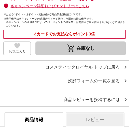
各キャンペーン詳細およびエントリーはこちら
※たまるdポイントはポイント支払を除く商品代金(税抜)の1％です。
※
表示倍率は各キャンペーンの適用条件を全て満たした場合の最大倍率です。
各キャンペーンの適用状況によっては、ポイントの進呈数・付与倍率が最大倍率より少なくなる場合が
ございます。
dカードでお支払ならポイント3倍
remove_shopping_cart
在庫なし
お気に入り
コスメティックロイヤル トップに戻る
洗顔フォームの一覧を見る
商品レビューを投稿するには
商品情報
レビュー