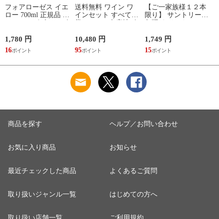
フォアローゼス イエ
送料無料 ワイン ワ
【ご一家族様１２本
ロー 700ml 正規品 フ
インセット すべて金
限り】 サントリー
ォアローゼズ バーボ
賞フランス名産地ボ
角瓶 ウイスキー 40
ン ^YEFRRLJ0^
ルドー赤白12本セッ
度 700ml
ト (赤6本＋白6本) ワ
^YASTKBJ0^
1,780 円
10,480 円
1,749 円
8
インセット 大人気
各
16
95
15
7
紅白 ^W0UK57SE^
商品を探す
ヘルプ／お問い合わせ
お気に入り商品
お知らせ
最近チェックした商品
よくあるご質問
取り扱いジャンル一覧
はじめての方へ
取り扱い店舗一覧
ご利用規約