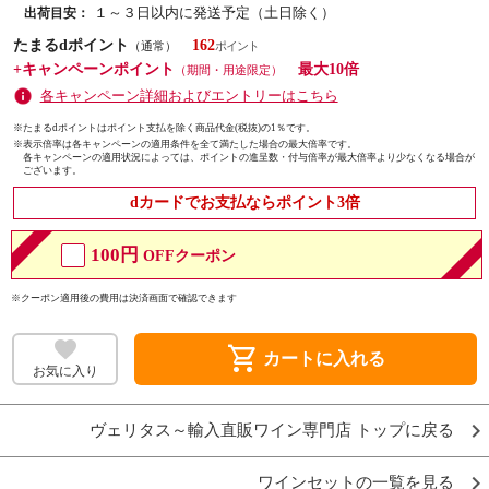
１～３日以内に発送予定（土日除く）
出荷目安：
たまるdポイント
162
（通常）
+キャンペーンポイント
最大10倍
（期間・用途限定）
各キャンペーン詳細およびエントリーはこちら
※たまるdポイントはポイント支払を除く商品代金(税抜)の1％です。
※
表示倍率は各キャンペーンの適用条件を全て満たした場合の最大倍率です。
各キャンペーンの適用状況によっては、ポイントの進呈数・付与倍率が最大倍率より少なくなる場合が
ございます。
dカードでお支払ならポイント3倍
100円
OFFクーポン
※クーポン適用後の費用は決済画面で確認できます
shopping_cart
カートに入れる
お気に入り
ヴェリタス～輸入直販ワイン専門店 トップに戻る
ワインセットの一覧を見る