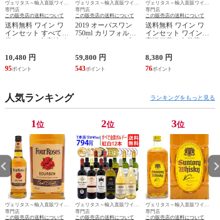
ヴェリタス～輸入直販ワイン
ヴェリタス～輸入直販ワイン
ヴェリタス～輸入直販ワイン
専門店
専門店
専門店
この販売店の送料について
この販売店の送料について
この販売店の送料について
送料無料 ワイン ワ
2019 オーパスワン
送料無料 ワイン ワ
インセット すべて金
750ml カリフォルニ
インセット ワイン誌
賞フランス名産地ボ
ア 赤ワイン コク辛
高評価蔵や金賞蔵ワ
ルドー赤白12本セッ
口 ワイン
インも入った激旨赤
ト (赤6本＋白6本) ワ
^QARM0119^
１２本セット (6種類
10,480 円
59,800 円
8,380 円
8
インセット 大人気
各2本) ^W0AKB9SE^
本
95
543
76
7
紅白 ^W0UK57SE^
人気ランキング
ランキングをもっと見る
1
2
3
位
位
位
ヴェリタス～輸入直販ワイン
ヴェリタス～輸入直販ワイン
ヴェリタス～輸入直販ワイン
専門店
専門店
専門店
この販売店の送料について
この販売店の送料について
この販売店の送料について