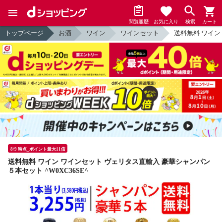
閲覧履歴
お気に入り
検索
カート
トップページ
お酒
ワイン
ワインセット
送料無料 ワイン
8/9 時点_ポイント最大11倍
送料無料 ワイン ワインセット ヴェリタス直輸入 豪華シャンパン
５本セット ^W0XC36SE^