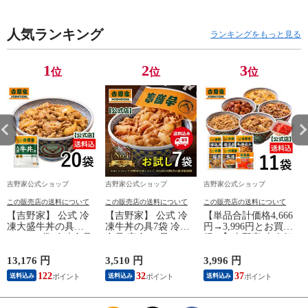
人気ランキング
ランキングをもっと見る
1
2
3
位
位
位
吉野家公式ショップ
吉野家公式ショップ
吉野家公式ショップ
この販売店の送料について
この販売店の送料について
この販売店の送料について
【吉野家】 公式 冷
【吉野家】 公式 冷
【単品合計価格4,666
凍大盛牛丼の具
凍牛丼の具7袋 冷凍
円→3,996円とお買
160g×20袋 冷凍食品
食品 夜食 お昼ごは
得！】吉野家 大人気
夜食 お昼ごはん ギ
ん ギフト・仕送りに
6品11袋セット（牛丼
フト・仕送りにも！
も！ 送料込み
2袋・豚丼2袋・牛焼
13,176 円
3,510 円
3,996 円
6
送料込み
肉丼2袋 ・焼鶏丼2
122
32
37
送料込み
送料込み
送料込み
袋・親子丼2袋・紅生
姜1袋）福袋 冷凍食
品 夜食 お昼ごはん