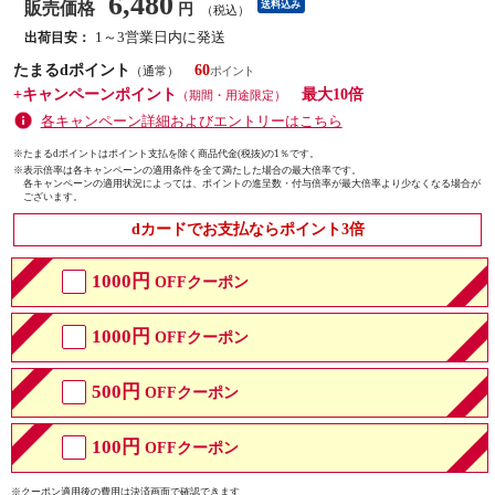
6,480
販売価格
送料込み
円
（税込）
1～3営業日内に発送
出荷目安：
たまるdポイント
60
（通常）
+キャンペーンポイント
最大10倍
（期間・用途限定）
各キャンペーン詳細およびエントリーはこちら
※たまるdポイントはポイント支払を除く商品代金(税抜)の1％です。
※
表示倍率は各キャンペーンの適用条件を全て満たした場合の最大倍率です。
各キャンペーンの適用状況によっては、ポイントの進呈数・付与倍率が最大倍率より少なくなる場合が
ございます。
dカードでお支払ならポイント3倍
1000円
OFFクーポン
1000円
OFFクーポン
500円
OFFクーポン
100円
OFFクーポン
※クーポン適用後の費用は決済画面で確認できます