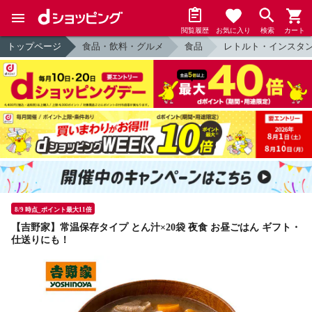
閲覧履歴
お気に入り
検索
カート
トップページ
食品・飲料・グルメ
食品
レトルト・インスタ
8/9 時点_ポイント最大11倍
【吉野家】常温保存タイプ とん汁×20袋 夜食 お昼ごはん ギフト・
仕送りにも！