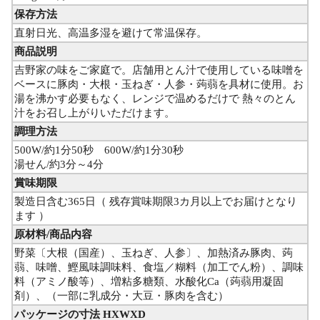
保存方法
直射日光、高温多湿を避けて常温保存。
商品説明
吉野家の味をご家庭で。店舗用とん汁で使用している味噌を
ベースに豚肉・大根・玉ねぎ・人参・蒟蒻を具材に使用。お
湯を沸かす必要もなく、レンジで温めるだけで 熱々のとん
汁をお召し上がりいただけます。
調理方法
500W/約1分50秒 600W/約1分30秒
湯せん/約3分～4分
賞味期限
製造日含む365日（ 残存賞味期限3カ月以上でお届けとなり
ます ）
原材料/商品内容
野菜〔大根（国産）、玉ねぎ、人参〕、加熱済み豚肉、蒟
蒻、味噌、鰹風味調味料、食塩／糊料（加工でん粉）、調味
料（アミノ酸等）、増粘多糖類、水酸化Ca（蒟蒻用凝固
剤）、（一部に乳成分・大豆・豚肉を含む）
パッケージの寸法 HXWXD