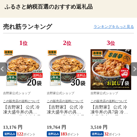
ふるさと納税百選のおすすめ返礼品
売れ筋ランキング
ランキングをもっと見る
1
2
3
位
位
位
吉野家公式ショップ
吉野家公式ショップ
吉野家公式ショップ
この販売店の送料について
この販売店の送料について
この販売店の送料について
【吉野家】 公式 冷
【吉野家】 公式 冷
【吉野家】 公式 冷
凍大盛牛丼の具
凍大盛牛丼の具
凍牛丼の具7袋 冷凍
160g×20袋 冷凍食品
160g×30袋 冷凍食品
食品 夜食 お昼ごは
夜食 お昼ごはん ギ
夜食 お昼ごはん ギ
ん ギフト・仕送りに
フト・仕送りにも！
フト・仕送りにも！
も！ 送料込み
13,176 円
19,764 円
3,510 円
6
送料込み
送料込み
122
183
32
送料込み
送料込み
送料込み